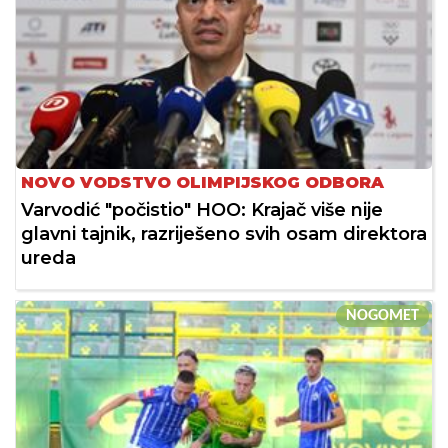
NOVO VODSTVO OLIMPIJSKOG ODBORA
Varvodić "počistio" HOO: Krajač više nije
glavni tajnik, razriješeno svih osam direktora
ureda
NOGOMET