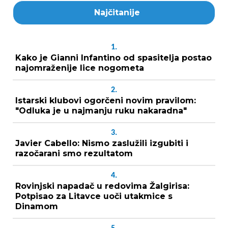
Najčitanije
1.
Kako je Gianni Infantino od spasitelja postao
najomraženije lice nogometa
2.
Istarski klubovi ogorčeni novim pravilom:
"Odluka je u najmanju ruku nakaradna"
3.
Javier Cabello: Nismo zaslužili izgubiti i
razočarani smo rezultatom
4.
Rovinjski napadač u redovima Žalgirisa:
Potpisao za Litavce uoči utakmice s
Dinamom