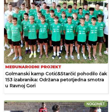
MEĐUNARODNI PROJEKT
Golmanski kamp Cotić&Starčić pohodilo čak
153 izabranika: Održana petotjedna smotra
u Ravnoj Gori
NOGOMET