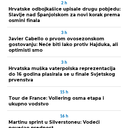
2
h
Hrvatske odbojkašice upisale drugu pobjedu:
Slavlje nad Španjolskom za novi korak prema
osmini finala
3
h
Javier Cabello o prvom ovosezonskom
gostovanju: Neće biti lako protiv Hajduka, ali
optimisti smo
3
h
Hrvatska muška vaterpolska reprezentacija
do 16 godina plasirala se u finale Svjetskog
prvenstva
15
h
Tour de France: Vollering osma etapa i
ukupno vodstvo
16
h
Martinu sprint u Silverstoneu: Vodeći
povećao prednost