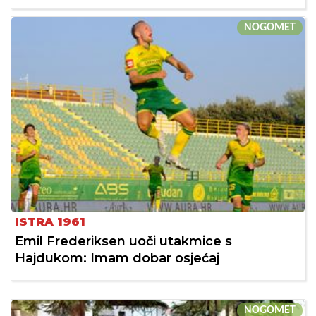
NOGOMET
ISTRA 1961
Emil Frederiksen uoči utakmice s
Hajdukom: Imam dobar osjećaj
NOGOMET