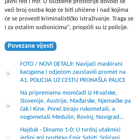
javni red i mir. U službene prostorije dovodi se
veći broj osoba koje će biti uhićene i nad kojima
će se provesti kriminalističko istraživanje. Traga se
i za ostalim sudionicima", priopćili su iz policije.
Povezane vijesti
FOTO / NOVI DETALJI: Navijači maskirani
kacigama i odjećom zaustavili promet na
A1. POLICIJA UZ CESTU PRONAŠLA PALICE
Na pripremama momčadi iz Hrvatske,
Slovenije, Austrije, Mađarske, Njemačke pa
čak i Kine. Poreč biraju rukometaši, a
nogometaši Medulin, Rovinj, Novigrad…
Hajduk - Dinamo 1-0: U tvrdoj utakmici
jedini gol postigao Emir Sahiti, Splićani