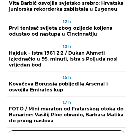
Vita Barbić osvojila svjetsko srebro: Hrvatska
juniorska rekorderka zablistala u Eugeneu
12
h
Prvi tenisač svijeta zbog ozljede koljena
odustao od nastupa u Cincinnatiju
13
h
Hajduk - Istra 1961 2:2 / Dukan Ahmeti
izjednačio u 95. minuti, Istra s Poljuda nosi
vrijedan bod
15
h
Kovačeva Borussia pobijedila Arsenal i
osvojila Emirates kup
17
h
FOTO / Mini maraton od Fratarskog otoka do
Bunarine: Vasilij Ploc obranio, Barbara Matika
do prvog naslova