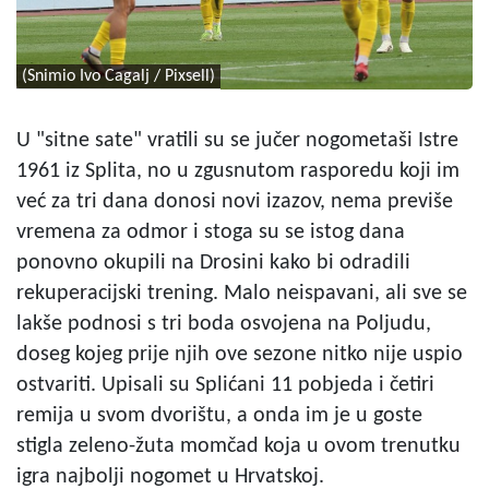
(Snimio Ivo Cagalj / Pixsell)
U "sitne sate" vratili su se jučer nogometaši Istre
1961 iz Splita, no u zgusnutom rasporedu koji im
već za tri dana donosi novi izazov, nema previše
vremena za odmor i stoga su se istog dana
ponovno okupili na Drosini kako bi odradili
rekuperacijski trening. Malo neispavani, ali sve se
lakše podnosi s tri boda osvojena na Poljudu,
doseg kojeg prije njih ove sezone nitko nije uspio
ostvariti. Upisali su Splićani 11 pobjeda i četiri
remija u svom dvorištu, a onda im je u goste
stigla zeleno-žuta momčad koja u ovom trenutku
igra najbolji nogomet u Hrvatskoj.