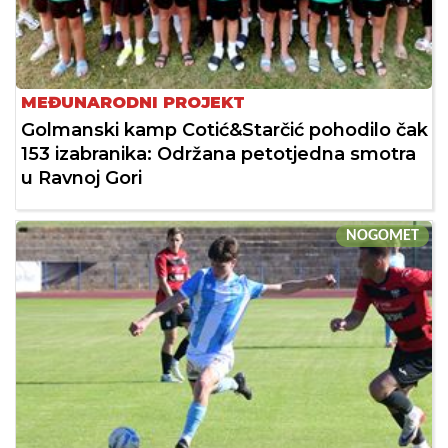
MEĐUNARODNI PROJEKT
Golmanski kamp Cotić&Starčić pohodilo čak
153 izabranika: Održana petotjedna smotra
u Ravnoj Gori
NOGOMET