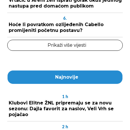
Vrtačić u Areni želi isprati gorak okus jedinog
nastupa pred domaćom publikom
6.
Hoće li povratkom ozlijeđenih Cabello
promijeniti početnu postavu?
Prikaži više vijesti
Najnovije
1
h
Klubovi Elitne ŽNL pripremaju se za novu
sezonu: Dajla favorit za naslov, Veli Vrh se
pojačao
2
h