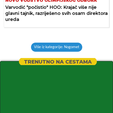
NOVO VODSTVO OLIMPIJSKOG ODBORA
Varvodić "počistio" HOO: Krajač više nije
glavni tajnik, razriješeno svih osam direktora
ureda
Više iz kategorije: Nogomet
TRENUTNO NA CESTAMA