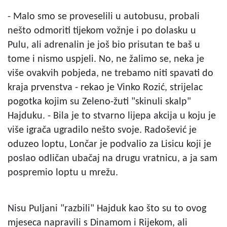
- Malo smo se proveselili u autobusu, probali
nešto odmoriti tijekom vožnje i po dolasku u
Pulu, ali adrenalin je još bio prisutan te baš u
tome i nismo uspjeli. No, ne žalimo se, neka je
više ovakvih pobjeda, ne trebamo niti spavati do
kraja prvenstva - rekao je Vinko Rozić, strijelac
pogotka kojim su Zeleno-žuti "skinuli skalp"
Hajduku. - Bila je to stvarno lijepa akcija u koju je
više igrača ugradilo nešto svoje. Radošević je
oduzeo loptu, Lončar je podvalio za Lisicu koji je
poslao odličan ubačaj na drugu vratnicu, a ja sam
pospremio loptu u mrežu.
Nisu Puljani "razbili" Hajduk kao što su to ovog
mjeseca napravili s Dinamom i Rijekom, ali