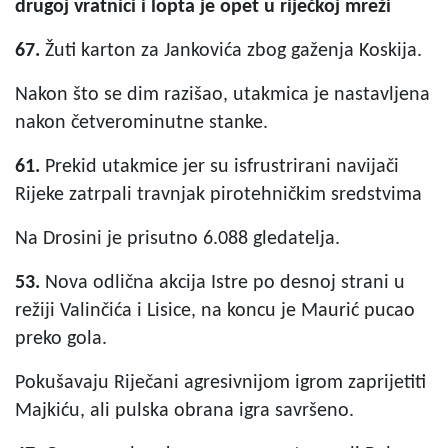
drugoj vratnici i lopta je opet u riječkoj mreži
67.
Žuti karton za Jankovića zbog gaženja Koskija.
Nakon što se dim razišao, utakmica je nastavljena
nakon četverominutne stanke.
61.
Prekid utakmice jer su isfrustrirani navijači
Rijeke zatrpali travnjak pirotehničkim sredstvima
Na Drosini je prisutno 6.088 gledatelja.
53.
Nova odlična akcija Istre po desnoj strani u
režiji Valinčića i Lisice, na koncu je Maurić pucao
preko gola.
Pokušavaju Riječani agresivnijom igrom zaprijetiti
Majkiću, ali pulska obrana igra savršeno.