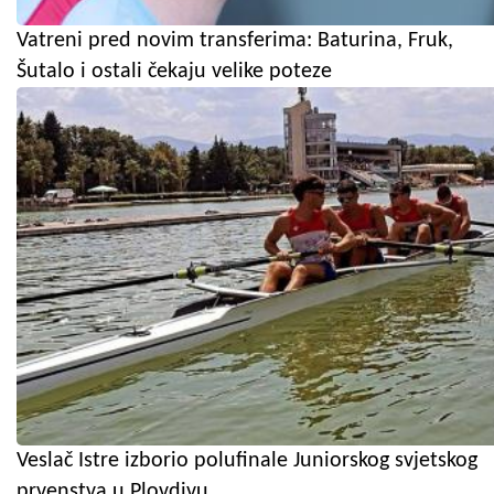
Vatreni pred novim transferima: Baturina, Fruk,
Šutalo i ostali čekaju velike poteze
Veslač Istre izborio polufinale Juniorskog svjetskog
prvenstva u Plovdivu