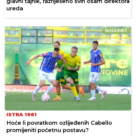
glavni tajnik, razriješeno svih osam direktora
ureda
NOGOMET
ISTRA 1961
Hoće li povratkom ozlijeđenih Cabello
promijeniti početnu postavu?