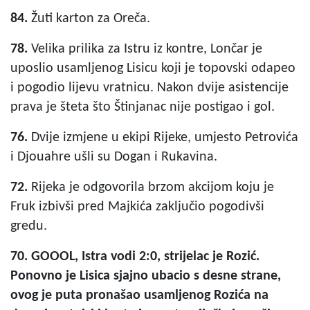
84.
Žuti karton za Oreča.
78.
Velika prilika za Istru iz kontre, Lončar je
uposlio usamljenog Lisicu koji je topovski odapeo
i pogodio lijevu vratnicu. Nakon dvije asistencije
prava je šteta što Štinjanac nije postigao i gol.
76.
Dvije izmjene u ekipi Rijeke, umjesto Petrovića
i Djouahre ušli su Dogan i Rukavina.
72.
Rijeka je odgovorila brzom akcijom koju je
Fruk izbivši pred Majkića zaključio pogodivši
gredu.
70. GOOOL, Istra vodi 2:0, strijelac je Rozić.
Ponovno je Lisica sjajno ubacio s desne strane,
ovog je puta pronašao usamljenog Rozića na