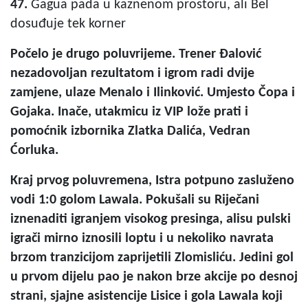
47.
Gagua pada u kaznenom prostoru, ali Bel
dosuđuje tek korner
Počelo je drugo poluvrijeme. Trener Đalović
nezadovoljan rezultatom i igrom radi dvije
zamjene, ulaze Menalo i Ilinković. Umjesto Čopa i
Gojaka. Inače, utakmicu iz VIP lože prati i
pomoćnik izbornika Zlatka Dalića, Vedran
Ćorluka.
Kraj prvog poluvremena, Istra potpuno zasluženo
vodi 1:0 golom Lawala. Pokušali su Riječani
iznenaditi igranjem visokog presinga, alisu pulski
igrači mirno iznosili loptu i u nekoliko navrata
brzom tranzicijom zaprijetili Zlomisliću. Jedini gol
u prvom dijelu pao je nakon brze akcije po desnoj
strani, sjajne asistencije Lisice i gola Lawala koji