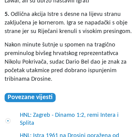
Lawal, ali su ubrzo nastavili igrati
5.
Odlična akcija Istre s desne na lijevu stranu
zaključena je kornerom. Igra se napadački s obje
strane jer su Riječani krenuli s visokim presingom.
Nakon minute šutnje u spomen na tragično
preminulog bivšeg hrvatskog reprezentativca
Nikolu Pokrivača, sudac Dario Bel dao je znak za
početak utakmice pred dobrano ispunjenim
tribinama Drosine.
Povezane vijesti
HNL: Zagreb - Dinamo 1:2, remi Intera i
Splita
HNL: Istra 1961 na Drosini poražena od