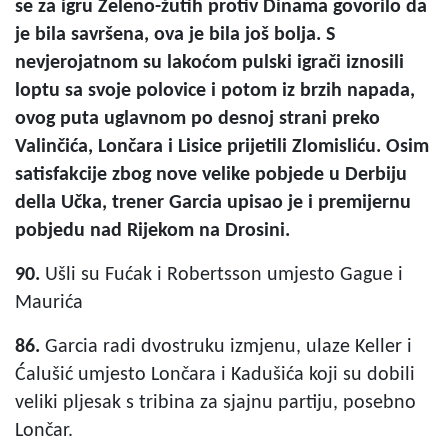
se za igru Zeleno-žutih protiv Dinama govorilo da
je bila savršena, ova je bila još bolja. S
nevjerojatnom su lakoćom pulski igrači iznosili
loptu sa svoje polovice i potom iz brzih napada,
ovog puta uglavnom po desnoj strani preko
Valinčića, Lončara i Lisice prijetili Zlomisliću. Osim
satisfakcije zbog nove velike pobjede u Derbiju
della Učka, trener Garcia upisao je i premijernu
pobjedu nad Rijekom na Drosini.
90.
Ušli su Fućak i Robertsson umjesto Gague i
Maurića
86.
Garcia radi dvostruku izmjenu, ulaze Keller i
Ćalušić umjesto Lončara i Kadušića koji su dobili
veliki pljesak s tribina za sjajnu partiju, posebno
Lončar.