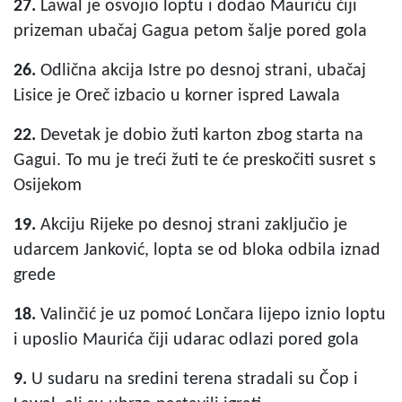
27.
Lawal je osvojio loptu i dodao Mauriću čiji
prizeman ubačaj Gagua petom šalje pored gola
26.
Odlična akcija Istre po desnoj strani, ubačaj
Lisice je Oreč izbacio u korner ispred Lawala
22.
Devetak je dobio žuti karton zbog starta na
Gagui. To mu je treći žuti te će preskočiti susret s
Osijekom
19.
Akciju Rijeke po desnoj strani zaključio je
udarcem Janković, lopta se od bloka odbila iznad
grede
18.
Valinčić je uz pomoć Lončara lijepo iznio loptu
i uposlio Maurića čiji udarac odlazi pored gola
9.
U sudaru na sredini terena stradali su Čop i