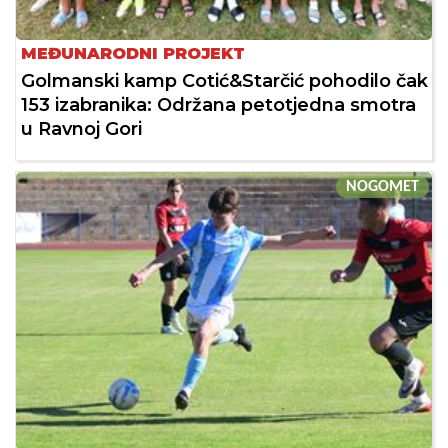
MEĐUNARODNI PROJEKT
Golmanski kamp Cotić&Starčić pohodilo čak
153 izabranika: Održana petotjedna smotra
u Ravnoj Gori
NOGOMET