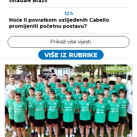
svladale Brazil
12
h
Hoće li povratkom ozlijeđenih Cabello
promijeniti početnu postavu?
Prikaži više vijesti
VIŠE IZ RUBRIKE
NOGOMET