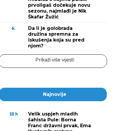
prvoligaš dočekuje novu
sezonu, najmlađi je Nik
Škafar Žužić
Da li je golobrada
6.
družina spremna za
iskušenja koja su pred
njom?
Prikaži više vijesti
Najnovije
Velik uspjeh mladih
10
h
šahista Pule: Borna
Franc državni prvak, Ema