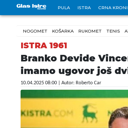
PULA
ISTRA
CRNA KRON
NOGOMET
KOŠARKA
RUKOMET
TENIS
A
ISTRA 1961
Branko Devide Vincent
imamo ugovor još dv
10.04.2025 08:00
| Autor: Roberto Car