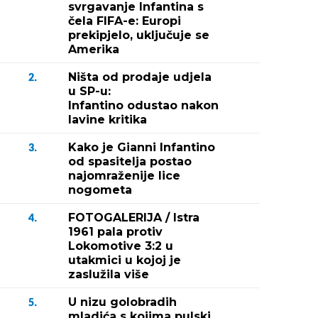
svrgavanje Infantina s
čela FIFA-e: Europi
prekipjelo, uključuje se
Amerika
Ništa od prodaje udjela
2.
u SP-u:
Infantino odustao nakon
lavine kritika
Kako je Gianni Infantino
3.
od spasitelja postao
najomraženije lice
nogometa
FOTOGALERIJA / Istra
4.
1961 pala protiv
Lokomotive 3:2 u
utakmici u kojoj je
zaslužila više
U nizu golobradih
5.
mladića s kojima pulski