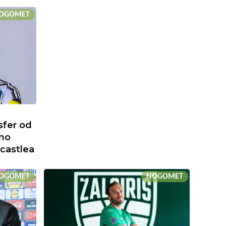
OGOMET
sfer od
uno
castlea
OGOMET
NOGOMET