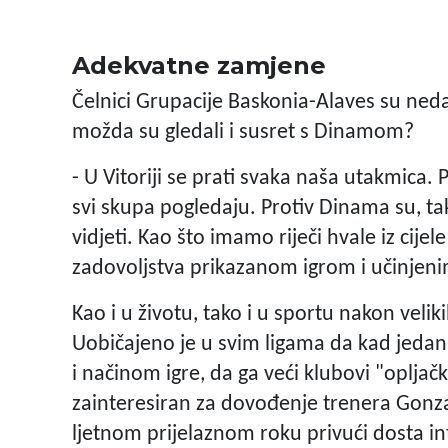
Adekvatne zamjene
Čelnici Grupacije Baskonia-Alaves su nedav
možda su gledali i susret s Dinamom?
- U Vitoriji se prati svaka naša utakmica. 
svi skupa pogledaju. Protiv Dinama su, tako
vidjeti. Kao što imamo riječi hvale iz cijele 
zadovoljstva prikazanom igrom i učinjen
Kao i u životu, tako i u sportu nakon veli
Uobičajeno je u svim ligama da kad jedan,
i načinom igre, da ga veći klubovi "oplja
zainteresiran za dovođenje trenera Gonzal
ljetnom prijelaznom roku privući dosta in