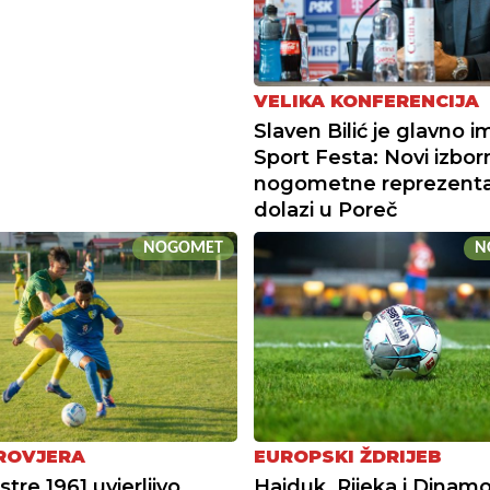
VELIKA KONFERENCIJA
Slaven Bilić je glavno i
Sport Festa: Novi izbor
nogometne reprezenta
dolazi u Poreč
NOGOMET
N
ROVJERA
EUROPSKI ŽDRIJEB
Istre 1961 uvjerljivo
Hajduk, Rijeka i Dinamo