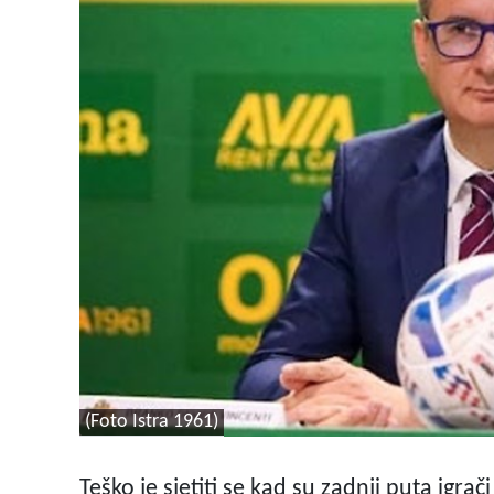
(Foto Istra 1961)
Teško je sjetiti se kad su zadnji puta igrač