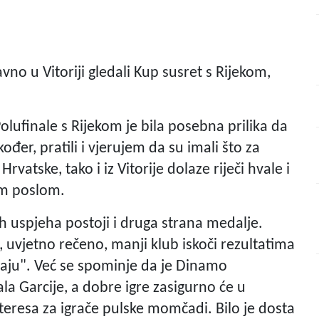
no u Vitoriji gledali Kup susret s Rijekom,
Polufinale s Rijekom je bila posebna prilika da
đer, pratili i vjerujem da su imali što za
Hrvatske, tako i iz Vitorije dolaze riječi hvale i
im poslom.
kih uspjeha postoji i druga strana medalje.
 uvjetno rečeno, manji klub iskoči rezultatima
čkaju". Već se spominje da je Dinamo
a Garcije, a dobre igre zasigurno će u
teresa za igrače pulske momčadi. Bilo je dosta