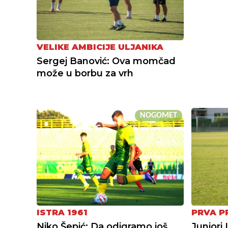
VELIKE AMBICIJE ULJANIKA
Sergej Banović: Ova momčad
može u borbu za vrh
NOGOMET
ISTRA 1961
PRVA P
Niko Šepić: Da odigramo još
Juniori 