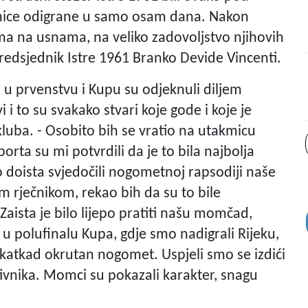
kmice odigrane u samo osam dana. Nakon
a na usnama, na veliko zadovoljstvo njihovih
predsjednik Istre 1961 Branko Devide Vincenti.
ili u prvenstvu i Kupu su odjeknuli diljem
 i to su svakako stvari koje gode i koje je
 kluba. - Osobito bih se vratio na utakmicu
rta su mi potvrdili da je to bila najbolja
 doista svjedočili nogometnoj rapsodiji naše
m rječnikom, rekao bih da su to bile
aista je bilo lijepo pratiti našu momčad,
 polufinalu Kupa, gdje smo nadigrali Rijeku,
je katkad okrutan nogomet. Uspjeli smo se izdići
otivnika. Momci su pokazali karakter, snagu