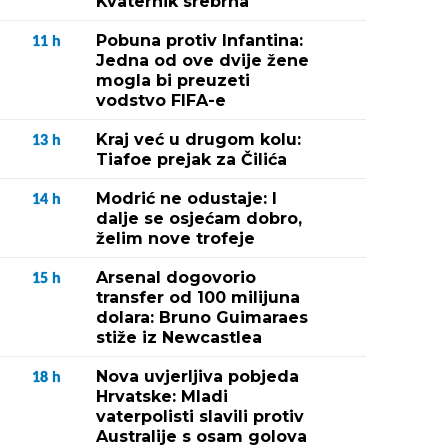
Kvaternik srebrna
Pobuna protiv Infantina:
11
h
Jedna od ove dvije žene
mogla bi preuzeti
vodstvo FIFA-e
Kraj već u drugom kolu:
13
h
Tiafoe prejak za Čilića
Modrić ne odustaje: I
14
h
dalje se osjećam dobro,
želim nove trofeje
Arsenal dogovorio
15
h
transfer od 100 milijuna
dolara: Bruno Guimaraes
stiže iz Newcastlea
Nova uvjerljiva pobjeda
18
h
Hrvatske: Mladi
vaterpolisti slavili protiv
Australije s osam golova