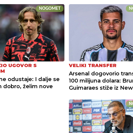
NOGOMET
N
IO UGOVOR S
VELIKI TRANSFER
OM
Arsenal dogovorio tran
ne odustaje: I dalje se
100 milijuna dolara: Br
 dobro, želim nove
Guimaraes stiže iz New
N