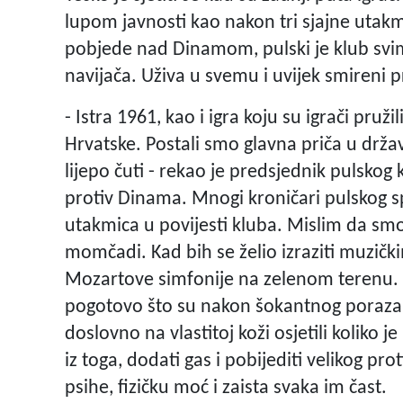
lupom javnosti kao nakon tri sjajne uta
pobjede nad Dinamom, pulski je klub svim
navijača. Uživa u svemu i uvijek smireni 
- Istra 1961, kao i igra koju su igrači pruž
Hrvatske. Postali smo glavna priča u državi
lijepo čuti - rekao je predsjednik pulskog
protiv Dinama. Mnogi kroničari pulskog spo
utakmica u povijesti kluba. Mislim da smo
momčadi. Kad bih se želio izraziti muzički
Mozartove simfonije na zelenom terenu. Z
pogotovo što su nakon šokantnog poraza u
doslovno na vlastitoj koži osjetili koliko 
iz toga, dodati gas i pobijediti velikog pr
psihe, fizičku moć i zaista svaka im čast.