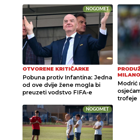
NOGOMET
OTVORENE KRITIČARKE
PRODUŽ
MILAN
Pobuna protiv Infantina: Jedna
Modrić 
od ove dvije žene mogla bi
osjećam
preuzeti vodstvo FIFA-e
trofeje
NOGOMET