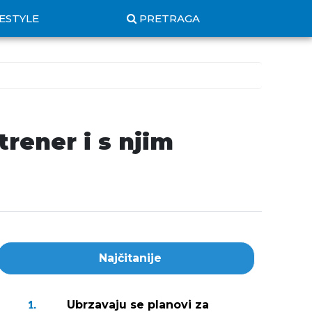
FESTYLE
PRETRAGA
rener i s njim
Najčitanije
Ubrzavaju se planovi za
1.