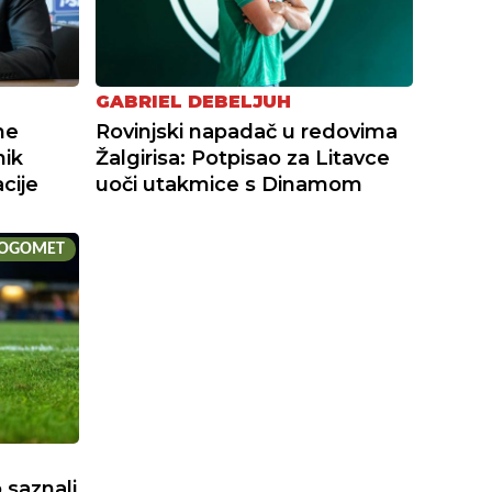
GABRIEL DEBELJUH
me
Rovinjski napadač u redovima
nik
Žalgirisa: Potpisao za Litavce
cije
uoči utakmice s Dinamom
OGOMET
 saznali