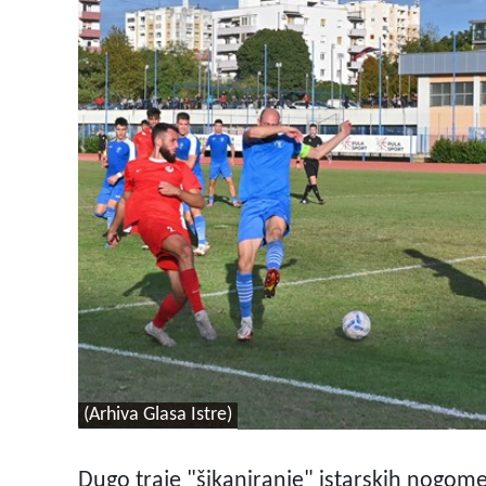
(Arhiva Glasa Istre)
Dugo traje "šikaniranje" istarskih nogo