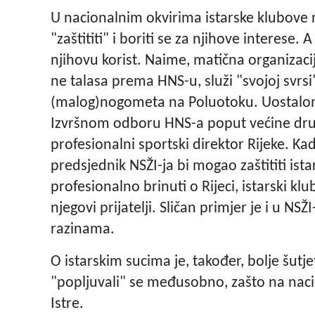
U nacionalnim okvirima istarske klubove n
"zaštititi" i boriti se za njihove interese.
njihovu korist. Naime, matična organizaci
ne talasa prema HNS-u, služi "svojoj svrsi
(malog)nogometa na Poluotoku. Uostalom
Izvršnom odboru HNS-a poput većine drugi
profesionalni sportski direktor Rijeke. Ka
predsjednik NSŽI-ja bi mogao zaštititi ist
profesionalno brinuti o Rijeci, istarski kl
njegovi prijatelji. Sličan primjer je i u NS
razinama.
O istarskim sucima je, također, bolje šutjet
"popljuvali" se međusobno, zašto na nacio
Istre.