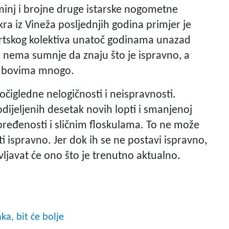
minj i brojne druge istarske nogometne
ra iz Vineža posljednjih godina primjer je
rtskog kolektiva unatoč godinama unazad
nema sumnje da znaju što je ispravno, a
klubovima mnogo.
 očigledne nelogičnosti i neispravnosti.
podijeljenih desetak novih lopti i smanjenoj
spoređenosti i sličnim floskulama. To ne može
ti ispravno. Jer dok ih se ne postavi ispravno,
življavat će ono što je trenutno aktualno.
aka, bit će bolje