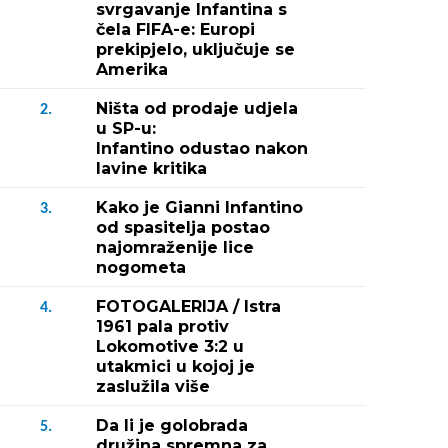
svrgavanje Infantina s
čela FIFA-e: Europi
prekipjelo, uključuje se
Amerika
Ništa od prodaje udjela
2.
u SP-u:
Infantino odustao nakon
lavine kritika
Kako je Gianni Infantino
3.
od spasitelja postao
najomraženije lice
nogometa
FOTOGALERIJA / Istra
4.
1961 pala protiv
Lokomotive 3:2 u
utakmici u kojoj je
zaslužila više
Da li je golobrada
5.
družina spremna za