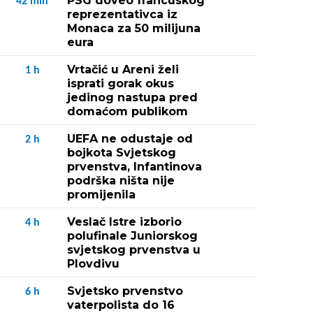
PSG doveo francuskog
42
min
reprezentativca iz
Monaca za 50 milijuna
eura
Vrtačić u Areni želi
1
h
isprati gorak okus
jedinog nastupa pred
domaćom publikom
UEFA ne odustaje od
2
h
bojkota Svjetskog
prvenstva, Infantinova
podrška ništa nije
promijenila
Veslač Istre izborio
4
h
polufinale Juniorskog
svjetskog prvenstva u
Plovdivu
Svjetsko prvenstvo
6
h
vaterpolista do 16