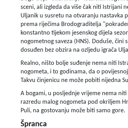
sceni, ali izgleda da više čak niti Istrija
Uljanik u susretu na otvaranju nastavka 
prema riječima Brodograditelja "pokradeni
konstantno tijekom jesenskog dijela sezon
nogometnog saveza (HNS). Doduše, čini se
dosuđen bez obzira na ozljedu igrača Ulja
Realno, ništo bolje suđenje nema niti Ist
nogometa, i to godinama, da o povijesnoj
Takvu činjenicu ne može pobiti nijedna Su
A bogami, u posljednje vrijeme nema niti F
razredu malog nogometa pod okriljem Hrv
Puli, na gostovanju može biti samo gore.
Špranca