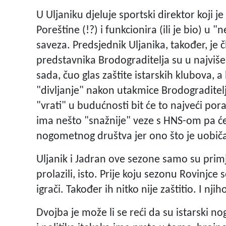
U Uljaniku djeluje sportski direktor koji 
Poreštine (!?) i funkcionira (ili je bio)
saveza. Predsjednik Uljanika, također, je 
predstavnika Brodograditelja su u najvišem
sada, čuo glas zaštite istarskih klubova, a
"divljanje" nakon utakmice Brodograditelja
"vrati" u budućnosti bit će to najveći pora
ima nešto "snažnije" veze s HNS-om pa će s
nogometnog društva jer ono što je uobič
Uljanik i Jadran ove sezone samo su primjer
prolazili, isto. Prije koju sezonu Rovinjce 
igrači. Također ih nitko nije zaštitio. I n
Dvojba je može li se reći da su istarski no