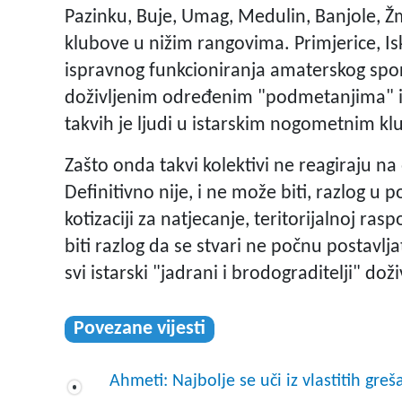
Pazinku, Buje, Umag, Medulin, Banjole, Ž
klubove u nižim rangovima. Primjerice, Isk
ispravnog funkcioniranja amaterskog spo
doživljenim određenim "podmetanjima" i 
takvih je ljudi u istarskim nogometnim 
Zašto onda takvi kolektivi ne reagiraju na
Definitivno nije, i ne može biti, razlog u 
kotizaciji za natjecanje, teritorijalnoj ra
biti razlog da se stvari ne počnu postavlja
svi istarski "jadrani i brodograditelji" do
Povezane vijesti
Ahmeti: Najbolje se uči iz vlastitih greš