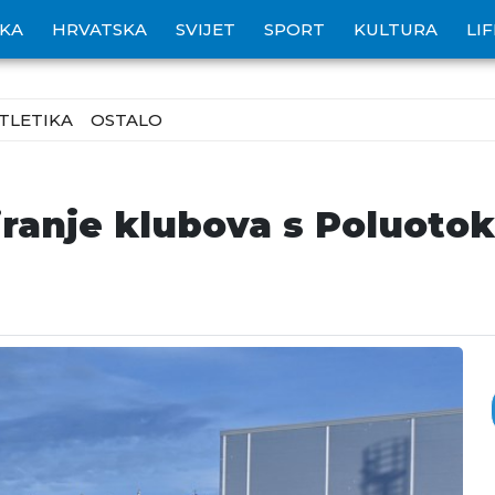
IKA
HRVATSKA
SVIJET
SPORT
KULTURA
LI
TLETIKA
OSTALO
iranje klubova s Poluoto