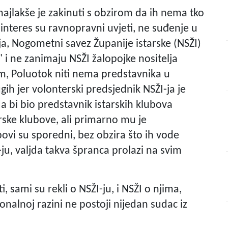
ajlakše je zakinuti s obzirom da ih nema tko
 A interes su ravnopravni uvjeti, ne suđenje u
ja, Nogometni savez Županije istarske (NSŽI)
" i ne zanimaju NSŽI žalopojke nositelja
, Poluotok niti nema predstavnika u
h jer volonterski predsjednik NSŽI-ja je
da bi bio predstavnik istarskih klubova
arske klubove, ali primarno mu je
ubovi su sporedni, bez obzira što ih vode
ŽI-ju, valjda takva špranca prolazi na svim
i, sami su rekli o NSŽI-ju, i NSŽI o njima,
nalnoj razini ne postoji nijedan sudac iz