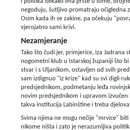
i politika itekako ima prste u tome, brojne
negoduju, šutljivo promatraju očigledna zb
Osim kada ih se zakine, pa očekuju "povrat
vjerojatno sami krivi.
Nezamjeranje
Tako što čudi jer, primjerice, iza Jadrana st
nogometni klub u Istarskoj županiji što bi
stvar i s Uljanikom, ostavljen od svih pre
sam izdignuo "iz krize" kad su svi digli ru
predsjednikom, podmetanju leđa rovinjskih 
novim predsjednikom i upravom izvučen i
takva institucija Labinštine i treba djelovat
Svima njima ne mogu nečije "mrvice" biti 
nikome ništa i zato je nerazumljiva politi