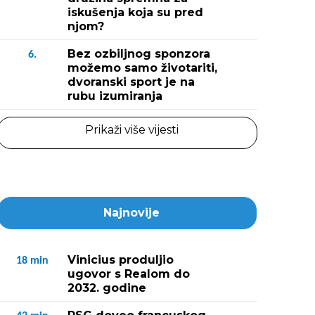
iskušenja koja su pred
njom?
Bez ozbiljnog sponzora
6.
možemo samo životariti,
dvoranski sport je na
rubu izumiranja
Prikaži više vijesti
Najnovije
Vinicius produljio
18
min
ugovor s Realom do
2032. godine