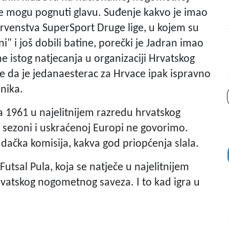
ni ne mogu pognuti glavu. Suđenje kakvo je imao
prvenstva SuperSport Druge lige, u kojem su
" i još dobili batine, porečki je Jadran imao
e istog natjecanja u organizaciji Hrvatskog
 da je jedanaesterac za Hrvace ipak ispravno
nika.
ra 1961 u najelitnijem razredu hrvatskog
 sezoni i uskraćenoj Europi ne govorimo.
dačka komisija, kakva god priopćenja slala.
utsal Pula, koja se natječe u najelitnijem
atskog nogometnog saveza. I to kad igra u