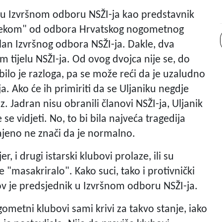
je u Izvršnom odboru NSŽI-ja kao predstavnik
 u "nekom" od odbora Hrvatskog nogometnog
član Izvršnog odbora NSŽI-ja. Dakle, dva
 tijelu NSŽI-ja. Od ovog dvojca nije se, do
 bilo je razloga, pa se može reći da je uzaludno
. Ako će ih primiriti da se Uljaniku negdje
z. Jadran nisu obranili članovi NSŽI-ja, Uljanik
e vidjeti. No, to bi bila najveća tragedija
ajeno ne znači da je normalno.
, i drugi istarski klubovi prolaze, ili su
se "masakriralo". Kako suci, tako i protivnički
jihov je predsjednik u Izvršnom odboru NSŽI-ja.
gometni klubovi sami krivi za takvo stanje, iako