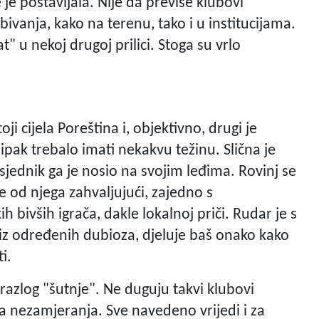
 je postavljala. Nije da previše klubovi
ivanja, kako na terenu, tako i u institucijama.
" u nekoj drugoj prilici. Stoga su vrlo
oji cijela Poreština i, objektivno, drugi je
 ipak trebalo imati nekakvu težinu. Slična je
dsjednik ga je nosio na svojim leđima. Rovinj se
ke od njega zahvaljujući, zajedno s
bivših igrača, dakle lokalnoj priči. Rudar je s
z određenih dubioza, djeluje baš onako kako
i.
razlog "šutnje". Ne duguju takvi klubovi
ka nezamjeranja. Sve navedeno vrijedi i za