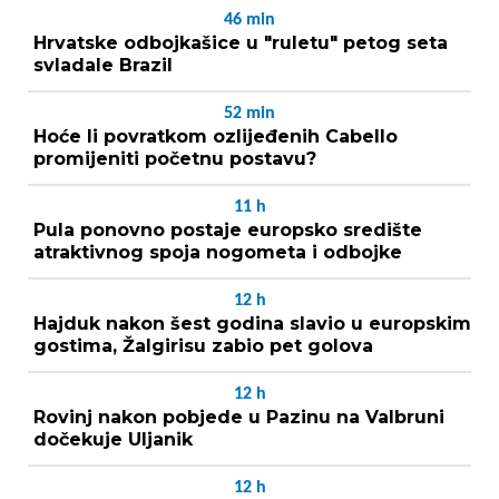
46
min
Hrvatske odbojkašice u "ruletu" petog seta
svladale Brazil
52
min
Hoće li povratkom ozlijeđenih Cabello
promijeniti početnu postavu?
11
h
Pula ponovno postaje europsko središte
atraktivnog spoja nogometa i odbojke
12
h
Hajduk nakon šest godina slavio u europskim
gostima, Žalgirisu zabio pet golova
12
h
Rovinj nakon pobjede u Pazinu na Valbruni
dočekuje Uljanik
12
h