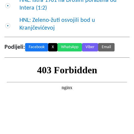
HNL: Istra 1961 na Drosini poražena od
Intera (1:2)
HNL: Zeleno-žuti osvojili bod u
Kranjčevićevoj
Podijeli:
Facebook
X
WhatsApp
Viber
Email