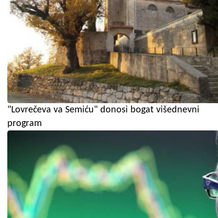
"Lovrečeva va Semiću" donosi bogat višednevni
program