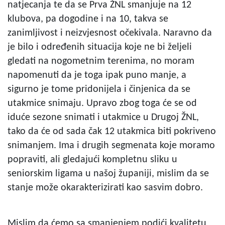
natjecanja te da se Prva ŽNL smanjuje na 12
klubova, pa dogodine i na 10, takva se
zanimljivost i neizvjesnost očekivala. Naravno da
je bilo i određenih situacija koje ne bi željeli
gledati na nogometnim terenima, no moram
napomenuti da je toga ipak puno manje, a
sigurno je tome pridonijela i činjenica da se
utakmice snimaju. Upravo zbog toga će se od
iduće sezone snimati i utakmice u Drugoj ŽNL,
tako da će od sada čak 12 utakmica biti pokriveno
snimanjem. Ima i drugih segmenata koje moramo
popraviti, ali gledajući kompletnu sliku u
seniorskim ligama u našoj županiji, mislim da se
stanje može okarakterizirati kao sasvim dobro.
Mislim da ćemo sa smanjenjem podići kvalitetu