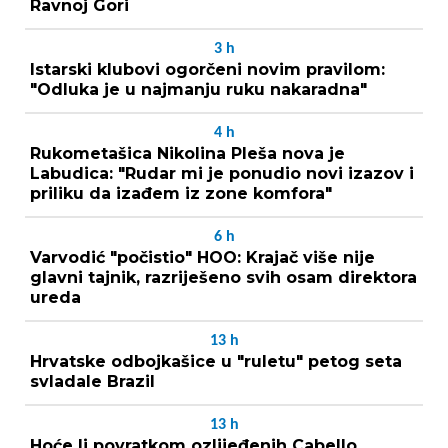
Ravnoj Gori
3
h
Istarski klubovi ogorčeni novim pravilom:
"Odluka je u najmanju ruku nakaradna"
4
h
Rukometašica Nikolina Pleša nova je
Labudica: "Rudar mi je ponudio novi izazov i
priliku da izađem iz zone komfora"
6
h
Varvodić "počistio" HOO: Krajač više nije
glavni tajnik, razriješeno svih osam direktora
ureda
13
h
Hrvatske odbojkašice u "ruletu" petog seta
svladale Brazil
13
h
Hoće li povratkom ozlijeđenih Cabello