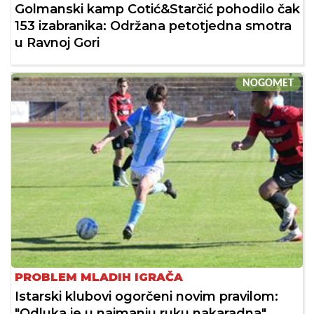
Golmanski kamp Cotić&Starčić pohodilo čak
153 izabranika: Održana petotjedna smotra
u Ravnoj Gori
NOGOMET
PROBLEM MLADIH IGRAČA
Istarski klubovi ogorčeni novim pravilom:
"Odluka je u najmanju ruku nakaradna"