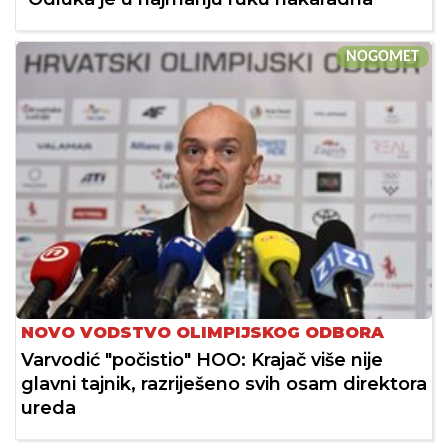
NOGOMET
NOVO VODSTVO OLIMPIJSKOG ODBORA
Varvodić "počistio" HOO: Krajač više nije
glavni tajnik, razriješeno svih osam direktora
ureda