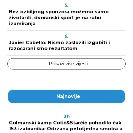
5.
Bez ozbiljnog sponzora možemo samo
životariti, dvoranski sport je na rubu
izumiranja
6.
Javier Cabello: Nismo zaslužili izgubiti i
razočarani smo rezultatom
Prikaži više vijesti
Najnovije
3
h
Golmanski kamp Cotić&Starčić pohodilo čak
153 izabranika: Održana petotjedna smotra u