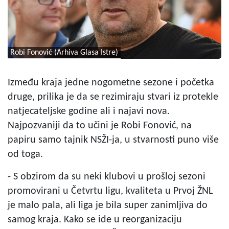
Robi Fonović (Arhiva Glasa Istre)
Između kraja jedne nogometne sezone i početka
druge, prilika je da se rezimiraju stvari iz protekle
natjecateljske godine ali i najavi nova.
Najpozvaniji da to učini je Robi Fonović, na
papiru samo tajnik NSŽI-ja, u stvarnosti puno više
od toga.
- S obzirom da su neki klubovi u prošloj sezoni
promovirani u Četvrtu ligu, kvaliteta u Prvoj ŽNL
je malo pala, ali liga je bila super zanimljiva do
samog kraja. Kako se ide u reorganizaciju