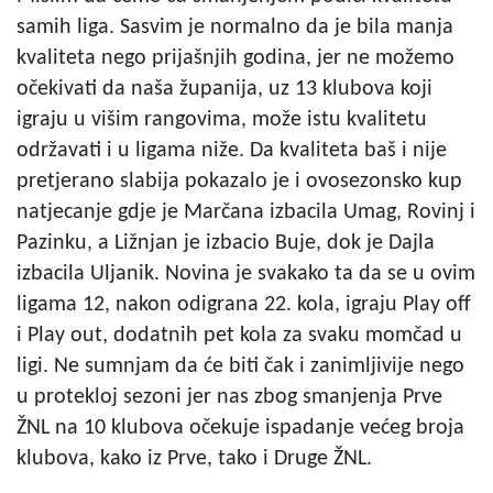
samih liga. Sasvim je normalno da je bila manja
kvaliteta nego prijašnjih godina, jer ne možemo
očekivati da naša županija, uz 13 klubova koji
igraju u višim rangovima, može istu kvalitetu
održavati i u ligama niže. Da kvaliteta baš i nije
pretjerano slabija pokazalo je i ovosezonsko kup
natjecanje gdje je Marčana izbacila Umag, Rovinj i
Pazinku, a Ližnjan je izbacio Buje, dok je Dajla
izbacila Uljanik. Novina je svakako ta da se u ovim
ligama 12, nakon odigrana 22. kola, igraju Play off
i Play out, dodatnih pet kola za svaku momčad u
ligi. Ne sumnjam da će biti čak i zanimljivije nego
u protekloj sezoni jer nas zbog smanjenja Prve
ŽNL na 10 klubova očekuje ispadanje većeg broja
klubova, kako iz Prve, tako i Druge ŽNL.