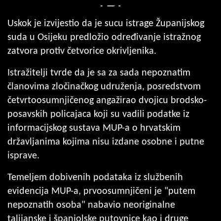
Uskok je izvijestio da je sucu istrage Županijskog
suda u Osijeku predložio određivanje istražnog
zatvora protiv četvorice okrivljenika.
Istražitelji tvrde da je sa za sada nepoznatim
članovima zločinačkog udruženja, posredstvom
četvrtoosumnjičenog angažirao dvojicu brodsko-
posavskih policajaca koji su vadili podatke iz
informacijskog sustava MUP-a o hrvatskim
državljanima kojima nisu izdane osobne i putne
isprave.
Temeljem dobivenih podataka iz službenih
evidencija MUP-a, prvoosumnjičeni je "putem
nepoznatih osoba" nabavio neoriginalne
talijanske i španjolske putovnice kao i druge