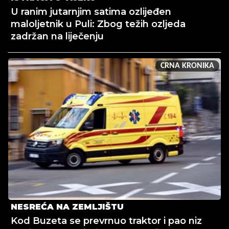
U ranim jutarnjim satima ozlijeđen
maloljetnik u Puli: Zbog težih ozljeda
zadržan na liječenju
CRNA KRONIKA
NESREĆA NA ZEMLJIŠTU
Kod Buzeta se prevrnuo traktor i pao niz