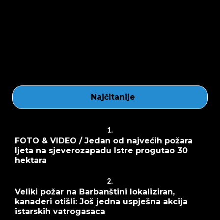
Najčitanije
1.
FOTO & VIDEO / Jedan od najvećih požara
ljeta na sjeverozapadu Istre progutao 30
hektara
2.
Veliki požar na Barbanštini lokaliziran,
kanaderi otišli: Još jedna uspješna akcija
istarskih vatrogasaca