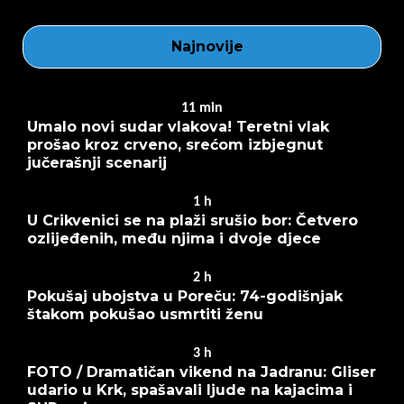
Najnovije
11
min
Umalo novi sudar vlakova! Teretni vlak
prošao kroz crveno, srećom izbjegnut
jučerašnji scenarij
1
h
U Crikvenici se na plaži srušio bor: Četvero
ozlijeđenih, među njima i dvoje djece
2
h
Pokušaj ubojstva u Poreču: 74-godišnjak
štakom pokušao usmrtiti ženu
3
h
FOTO / Dramatičan vikend na Jadranu: Gliser
udario u Krk, spašavali ljude na kajacima i