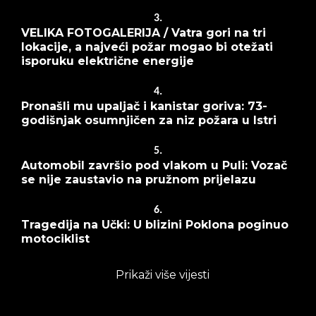
3.
VELIKA FOTOGALERIJA / Vatra gori na tri
lokacije, a najveći požar mogao bi otežati
isporuku električne energije
4.
Pronašli mu upaljač i kanistar goriva: 73-
godišnjak osumnjičen za niz požara u Istri
5.
Automobil završio pod vlakom u Puli: Vozač
se nije zaustavio na pružnom prijelazu
6.
Tragedija na Učki: U blizini Poklona poginuo
motociklist
Prikaži više vijesti