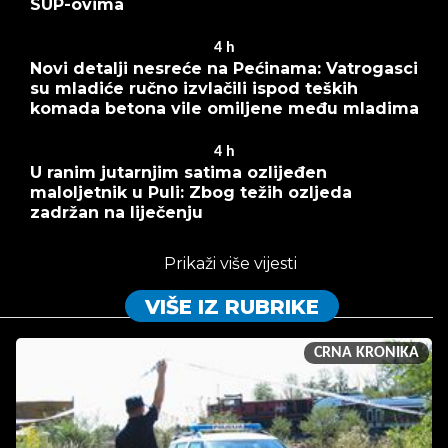
SUP-ovima
4
h
Novi detalji nesreće na Pećinama: Vatrogasci
su mladiće ručno izvlačili ispod teških
komada betona vile omiljene među mladima
4
h
U ranim jutarnjim satima ozlijeđen
maloljetnik u Puli: Zbog težih ozljeda
zadržan na liječenju
Prikaži više vijesti
VIŠE IZ RUBRIKE
CRNA KRONIKA