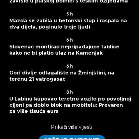
završio u pulskoj bolnici s teškim ozljedama
5
h
Mazda se zabila u betonski stup i raspala na
dva dijela, poginulo troje ljudi
6
h
Slovenac montirao nepripadajuće tablice
kako ne bi platio ulaz na Kamenjak
6
h
Gori divlje odlagalište na Žminjštini, na
terenu 21 vatrogasac
8
h
U Labinu kupovao teretno vozilo po povoljnoj
cijeni pa dobio blok na mobitelu: Prevaren
za više tisuća eura
Prikaži više vijesti