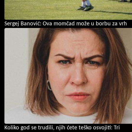
Sergej Banović: Ova momčad može u borbu za vrh
Koliko god se trudili, njih ćete teško osvojiti: Tri