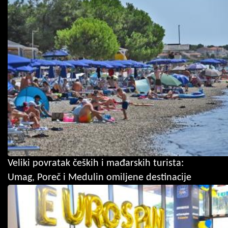
Veliki povratak čeških i mađarskih turista:
Umag, Poreč i Medulin omiljene destinacije