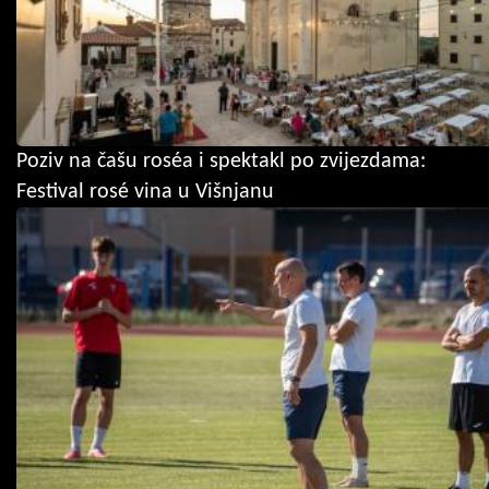
Poziv na čašu roséa i spektakl po zvijezdama:
Festival rosé vina u Višnjanu