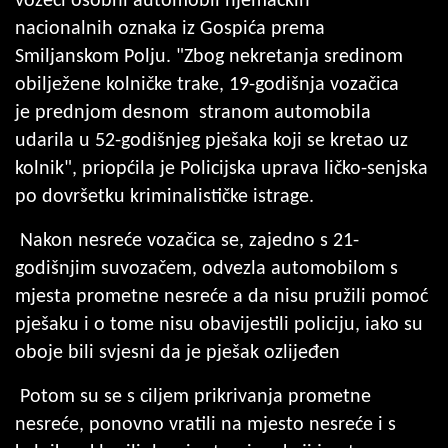
vozeći osobni automobil njemačkih
nacionalnih oznaka iz Gospića prema
Smiljanskom Polju. "Zbog nekretanja sredinom
obilježene kolničke trake, 19-godišnja vozačica
je prednjom desnom stranom automobila
udarila u 52-godišnjeg pješaka koji se kretao uz
kolnik", priopćila je Policijska uprava ličko-senjska
po dovršetku kriminalističke istrage.
Nakon nesreće vozačica se, zajedno s 21-
godišnjim suvozačem, odvezla automobilom s
mjesta prometne nesreće a da nisu pružili pomoć
pješaku i o tome nisu obavijestili policiju, iako su
oboje bili svjesni da je pješak ozlijeđen
Potom su se s ciljem prikrivanja prometne
nesreće, ponovno vratili na mjesto nesreće i s