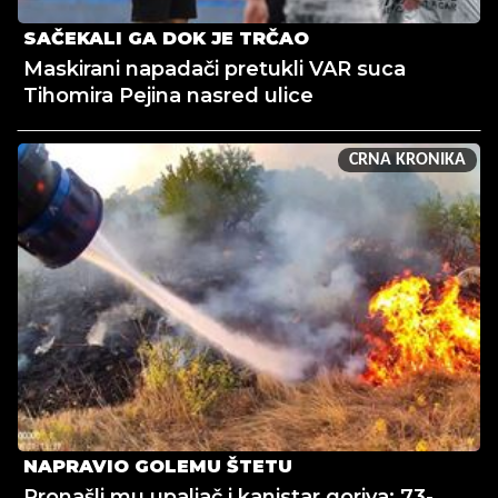
SAČEKALI GA DOK JE TRČAO
Maskirani napadači pretukli VAR suca
Tihomira Pejina nasred ulice
CRNA KRONIKA
NAPRAVIO GOLEMU ŠTETU
Pronašli mu upaljač i kanistar goriva: 73-