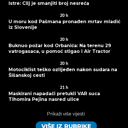
Istre: Cilj je smanjiti broj nesreća
20
h
U moru kod Pašmana pronađen mrtav mladić
iz Slovenije
20
h
Buknuo požar kod Orbanića: Na terenu 29
vatrogasaca, u pomoć stigao i Air Tractor
20
h
Motociklist teško ozlijeđen nakon sudara na
Šišanskoj cesti
21
h
Maskirani napadači pretukli VAR suca
Tihomira Pejina nasred ulice
Prikaži više vijesti
VIŠE IZ RUBRIKE