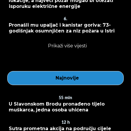
lokacije, a najveći požar mogao bi otežati
isporuku električne energije
6.
Pronašli mu upaljač i kanistar goriva: 73-
godišnjak osumnjičen za niz požara u Istri
Prikaži više vijesti
Najnovije
55
min
U Slavonskom Brodu pronađeno tijelo
muškarca, jedna osoba uhićena
12
h
Sutra prometna akcija na području cijele