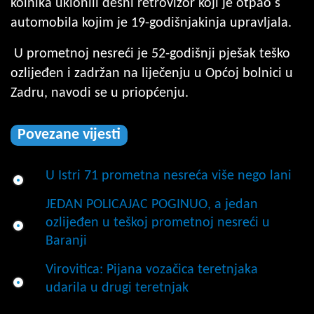
kolnika uklonili desni retrovizor koji je otpao s
automobila kojim je 19-godišnjakinja upravljala.
U prometnoj nesreći je 52-godišnji pješak teško
ozlijeđen i zadržan na liječenju u Općoj bolnici u
Zadru, navodi se u priopćenju.
Povezane vijesti
U Istri 71 prometna nesreća više nego lani
JEDAN POLICAJAC POGINUO, a jedan
ozlijeđen u teškoj prometnoj nesreći u
Baranji
Virovitica: Pijana vozačica teretnjaka
udarila u drugi teretnjak