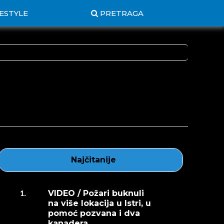
FESTYLE
PRETRAGA
Najčitanije
VIDEO / Požari buknuli
1.
na više lokacija u Istri, u
pomoć pozvana i dva
kanadera