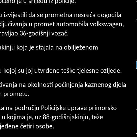
ćeno je u srijedu iz policije.
u izvijestili da se prometna nesreća dogodila
 uključivanja u promet automobila volkswagen,
pravljao 36-godišnji vozač.
akinju koja je stajala na obilježenom
.
 kojoj su joj utvrđene teške tjelesne ozljede.
aživanja na okolnosti počinjenja kaznenog djela
m prometu.
orka na području Policijske uprave primorsko-
 kojima je, uz 88-godišnjakinju, teže
ijeđene četiri osobe.