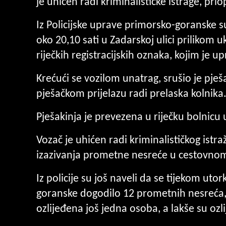
je uhićen radi kriminalističke istrage, priop
Iz Policijske uprave primorsko-goranske s
oko 20,10 sati u Zadarskoj ulici prilikom
riječkih registracijskih oznaka, kojim je u
Krećući se vozilom unatrag, srušio je pješ
pješačkom prijelazu radi prelaska kolnika
Pješakinja je prevezena u riječku bolnicu u
Vozač je uhićen radi kriminalističkog istr
izazivanja prometne nesreće u cestovno
Iz policije su još naveli da se tijekom ut
goranske dogodilo 12 prometnih nesreća, u
ozlijeđena još jedna osoba, a lakše su ozl