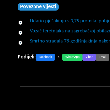
Povezane vijesti
Udario pješakinju s 3,75 promila, pobje
Vozač teretnjaka na zagrebačkoj obilaz
Smrtno stradala 78-godišnjakinja nako
Podijeli:
Facebook
X
WhatsApp
Viber
Email