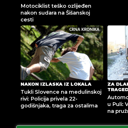
Motociklist teško ozlijeđen
nakon sudara na Šišanskoj
cesti
CRNA KRONIKA
NAKON IZLASKA IZ LOKALA
ZA DLA
TRAGED
Tukli Slovence na medulinskoj
Automob
rivi: Policija privela 22-
u Puli: 
godišnjaka, traga za ostalima
na pruž