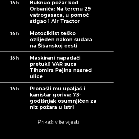
Buknuo požar kod
16
h
Orbanića: Na terenu 29
vatrogasaca, u pomoć
stigao i Air Tractor
Motociklist teško
16
h
ozlijeđen nakon sudara
na Šišanskoj cesti
Maskirani napadači
16
h
pretukli VAR suca
Tihomira Pejina nasred
ulice
Pronašli mu upaljač i
16
h
kanistar goriva: 73-
godišnjak osumnjičen za
niz požara u Istri
Prikaži više vijesti