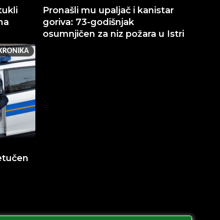
ukli
Pronašli mu upaljač i kanistar
na
goriva: 73-godišnjak
osumnjičen za niz požara u Istri
KRONIKA
etučen