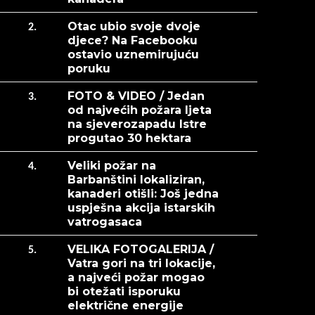
Otac ubio svoje dvoje
2.
djece? Na Facebooku
ostavio uznemirujuću
poruku
FOTO & VIDEO / Jedan
3.
od najvećih požara ljeta
na sjeverozapadu Istre
progutao 30 hektara
Veliki požar na
4.
Barbanštini lokaliziran,
kanaderi otišli: Još jedna
uspješna akcija istarskih
vatrogasaca
VELIKA FOTOGALERIJA /
5.
Vatra gori na tri lokacije,
a najveći požar mogao
bi otežati isporuku
električne energije