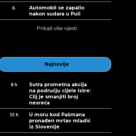
Automobil se zapalio
6.
nakon sudara u Puli
Prikaži više vijesti
Najnovije
Sutra prometna akcija
8
h
na području cijele Istre:
Cilj je smanjiti broj
nesreća
U moru kod Pašmana
15
h
pronađen mrtav mladić
iz Slovenije