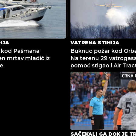
IJA
VATRENA STIHIJA
 kod Pašmana
Buknuo požar kod Orba
n mrtav mladić iz
Na terenu 29 vatrogasa
je
pomoć stigao i Air Trac
CRNA 
SAČEKALI GA DOK JE T