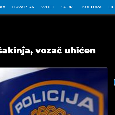
IKA
HRVATSKA
SVIJET
SPORT
KULTURA
LI
šakinja, vozač uhićen