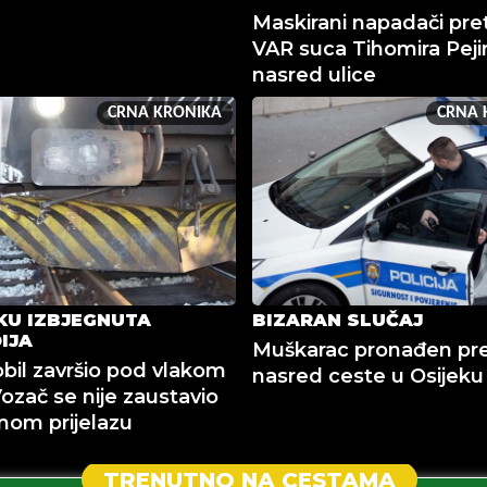
Maskirani napadači pret
VAR suca Tihomira Peji
nasred ulice
CRNA KRONIKA
CRNA 
KU IZBJEGNUTA
BIZARAN SLUČAJ
IJA
Muškarac pronađen pr
il završio pod vlakom
nasred ceste u Osijeku
Vozač se nije zaustavio
nom prijelazu
TRENUTNO NA CESTAMA