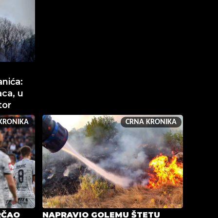
nića:
ca, u
tor
KRONIKA
CRNA KRONIKA
RČAO
NAPRAVIO GOLEMU ŠTETU