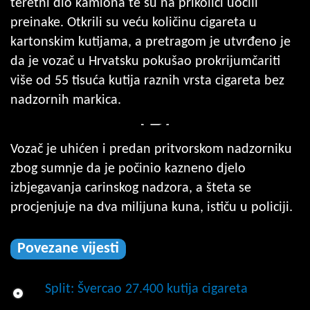
teretni dio kamiona te su na prikolici uočili
preinake. Otkrili su veću količinu cigareta u
kartonskim kutijama, a pretragom je utvrđeno je
da je vozač u Hrvatsku pokušao prokrijumčariti
više od 55 tisuća kutija raznih vrsta cigareta bez
nadzornih markica.
Vozač je uhićen i predan pritvorskom nadzorniku
zbog sumnje da je počinio kazneno djelo
izbjegavanja carinskog nadzora, a šteta se
procjenjuje na dva milijuna kuna, ističu u policiji.
Povezane vijesti
Split: Švercao 27.400 kutija cigareta