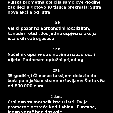
Pulska prometna policija samo ove godine
zabilježila gotovo 10 tisuća prekršaja: Sutra
nova akcija od jutra
10
h
Veliki požar na Barbanštini lokaliziran,
kanaderi otišli: Još jedna uspješna akcija
istarskih vatrogasaca
12
h
Načelnik općine sa sinovima napao oca i
dijete: Podnesen optužni prijedlog
20
h
35-godišnji Čileanac taksijem dolazio do
kuća pa pljačkao strane državljane: Šteta viša
od 800.000 eura
2
dana
Crni dan za motocikliste u Istri: Dvije
prometne nesreće kod Labina i Funtane,
jedan vozač bez dozvole