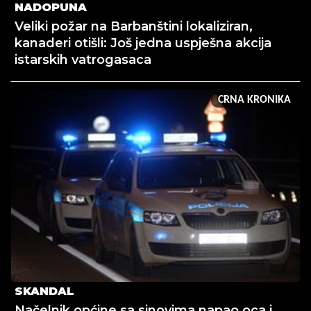
NADOPUNA
Veliki požar na Barbanštini lokaliziran,
kanaderi otišli: Još jedna uspješna akcija
istarskih vatrogasaca
CRNA KRONIKA
SKANDAL
Načelnik općine sa sinovima napao oca i