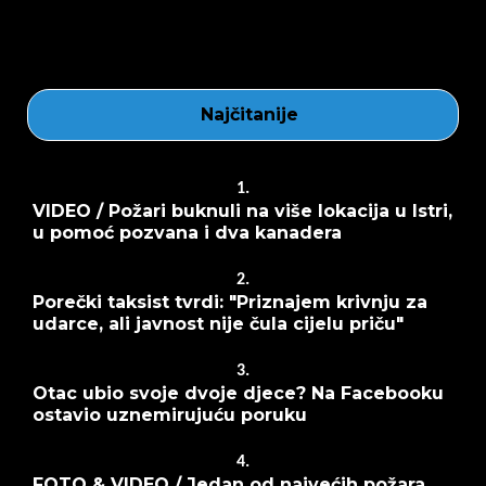
Najčitanije
1.
VIDEO / Požari buknuli na više lokacija u Istri,
u pomoć pozvana i dva kanadera
2.
Porečki taksist tvrdi: "Priznajem krivnju za
udarce, ali javnost nije čula cijelu priču"
3.
Otac ubio svoje dvoje djece? Na Facebooku
ostavio uznemirujuću poruku
4.
FOTO & VIDEO / Jedan od najvećih požara