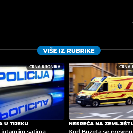
VIŠE IZ RUBRIKE
CRNA KRONIKA
CRNA 
A U TIJEKU
NESREĆA NA ZEMLJIŠT
 jutarnjim satima
Kod Buzeta se prevrnu