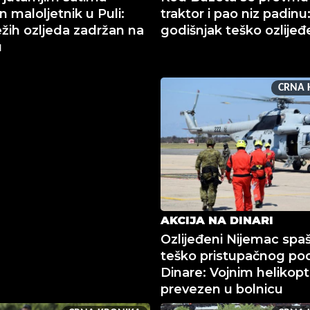
n maloljetnik u Puli:
traktor i pao niz padinu
žih ozljeda zadržan na
godišnjak teško ozlijeđ
u
CRNA 
AKCIJA NA DINARI
Ozlijeđeni Nijemac spa
teško pristupačnog po
Dinare: Vojnim helikop
prevezen u bolnicu