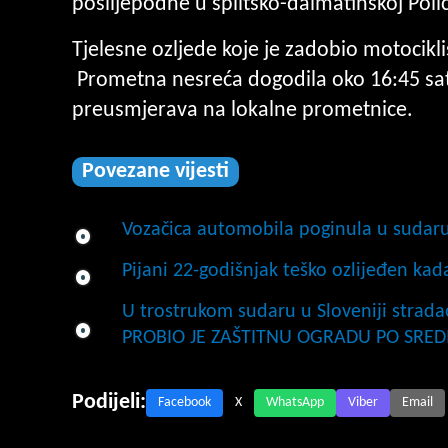
poslijepodne u splitsko-dalmatinskoj Polic
Tjelesne ozljede koje je zadobio motociklist
Prometna nesreća dogodila oko 16:45 sati
preusmjerava na lokalne prometnice.
Povezane vijesti
Vozačica automobila poginula u sudaru
Pijani 22-godišnjak teško ozlijeđen ka
U trostrukom sudaru u Sloveniji stradao 
PROBIO JE ZAŠTITNU OGRADU PO SRED
Podijeli:
Facebook
X
WhatsApp
Viber
Email