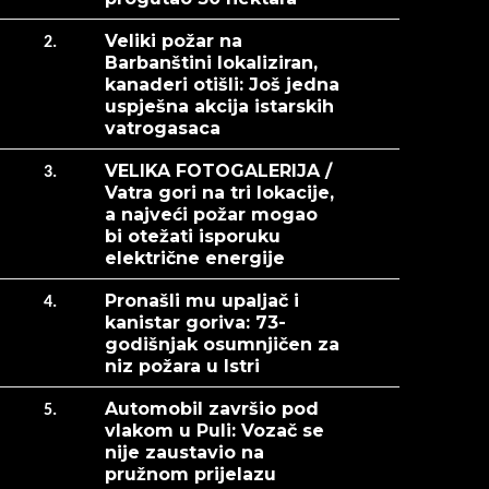
Veliki požar na
2.
Barbanštini lokaliziran,
kanaderi otišli: Još jedna
uspješna akcija istarskih
vatrogasaca
VELIKA FOTOGALERIJA /
3.
Vatra gori na tri lokacije,
a najveći požar mogao
bi otežati isporuku
električne energije
Pronašli mu upaljač i
4.
kanistar goriva: 73-
godišnjak osumnjičen za
niz požara u Istri
Automobil završio pod
5.
vlakom u Puli: Vozač se
nije zaustavio na
pružnom prijelazu