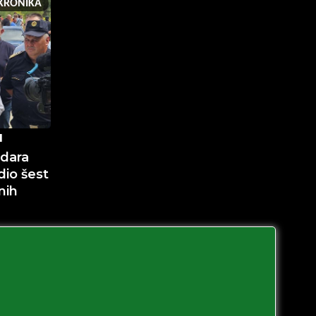
KRONIKA
I
udara
io šest
nih