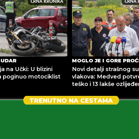
CRNA KRONIKA
CRNA 
SUDAR
MOGLO JE I GORE PROĆ
a na Učki: U blizini
Novi detalji strašnog s
 poginuo motociklist
vlakova: Medved potvrd
teško i 13 lakše ozlijeđe
TRENUTNO NA CESTAMA