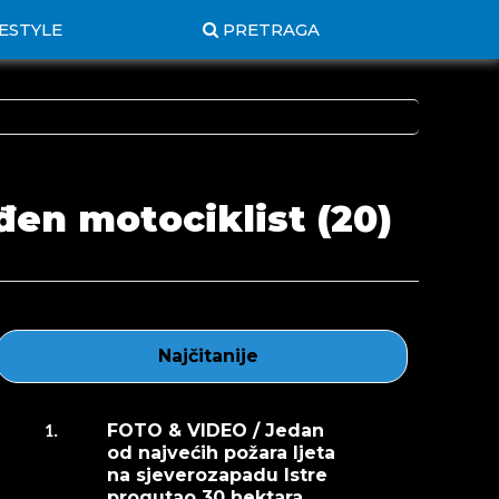
FESTYLE
PRETRAGA
en motociklist (20)
Najčitanije
FOTO & VIDEO / Jedan
1.
od najvećih požara ljeta
na sjeverozapadu Istre
progutao 30 hektara