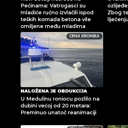
Pećinama: Vatrogasci su
ozlijeđe
mladiće ručno izvlačili ispod
Zbog te
teških komada betona vile
liječenj
omiljene među mladima
CRNA KRONIKA
NALOŽENA JE OBDUKCIJA
U Medulinu roniocu pozlilo na
dubini većoj od 20 metara:
Preminuo unatoč reanimaciji