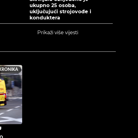
ukupno 25 osoba,
uključujući strojovođe i
konduktera
Prikaži više vijesti
KRONIKA
U
o