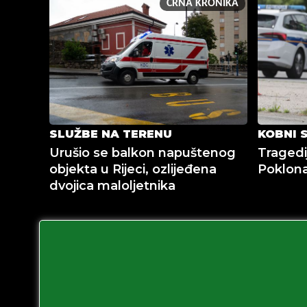
CRNA KRONIKA
SLUŽBE NA TERENU
KOBNI 
Urušio se balkon napuštenog
Tragedij
objekta u Rijeci, ozlijeđena
Poklona
dvojica maloljetnika