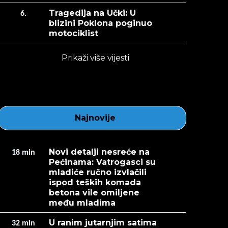
Tragedija na Učki: U
6.
blizini Poklona poginuo
motociklist
Prikaži više vijesti
Najnovije
Novi detalji nesreće na
18
min
Pećinama: Vatrogasci su
mladiće ručno izvlačili
ispod teških komada
betona vile omiljene
među mladima
U ranim jutarnjim satima
32
min