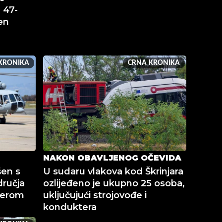
: 47-
en
KRONIKA
CRNA KRONIKA
NAKON OBAVLJENOG OČEVIDA
šen s
U sudaru vlakova kod Škrinjara
dručja
ozlijeđeno je ukupno 25 osoba,
terom
uključujući strojovođe i
konduktera