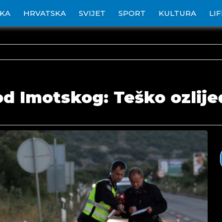
IKA
HRVATSKA
SVIJET
SPORT
KULTURA
LI
 Imotskog: Teško ozlijeđ