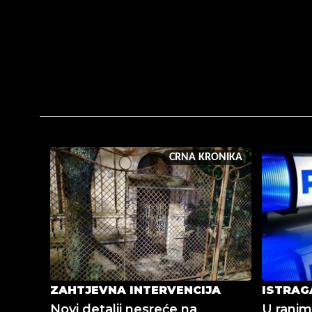
CRNA KRONIKA
ZAHTJEVNA INTERVENCIJA
ISTRAG
Novi detalji nesreće na
U ranim