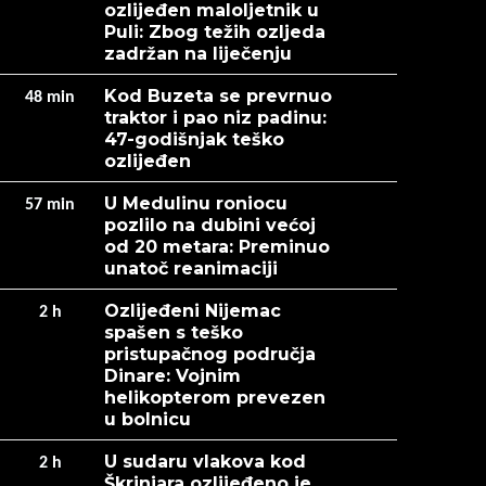
ozlijeđen maloljetnik u
Puli: Zbog težih ozljeda
zadržan na liječenju
Kod Buzeta se prevrnuo
48
min
traktor i pao niz padinu:
47-godišnjak teško
ozlijeđen
U Medulinu roniocu
57
min
pozlilo na dubini većoj
od 20 metara: Preminuo
unatoč reanimaciji
Ozlijeđeni Nijemac
2
h
spašen s teško
pristupačnog područja
Dinare: Vojnim
helikopterom prevezen
u bolnicu
U sudaru vlakova kod
2
h
Škrinjara ozlijeđeno je