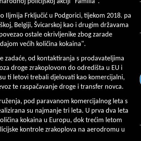
rodnoj policijskoj akciji "Familia".
o Iljmija Frključić u Podgorici, tijekom 2018. pa
eškoj, Belgiji, Švicarskoj kao i drugim državama
povezao ostale okrivljenike zbog zarade
ajom većih količina kokaina".
e zadaće, od kontaktiranja s prodavateljima
evoza droge zrakoplovom do odredišta u EU i
u ti letovi trebali djelovati kao komercijalni,
jevoz te raspačavanje droge i transfer novca.
udruženja, pod paravanom komercijalnog leta s
alizirana su najmanje tri leta. U prva dva leta
oličina kokaina u Europu, dok trećim letom
licijske kontrole zrakoplova na aerodromu u