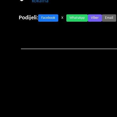
kokaina
Podijeli:
Facebook
X
WhatsApp
Viber
Email