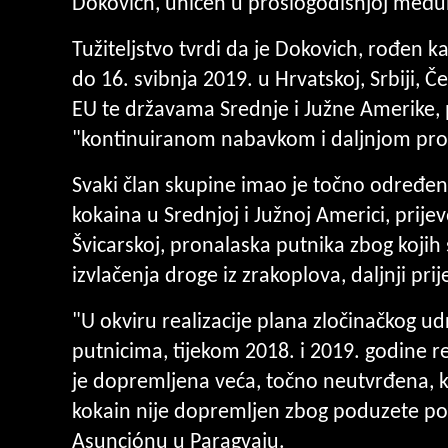
Dokovich, uhićen u prošlogodišnjoj međuna
Tužiteljstvo tvrdi da je Dokovich, rođen ka
do 16. svibnja 2019. u Hrvatskoj, Srbiji, Č
EU te državama Srednje i Južne Amerike, 
"kontinuiranom nabavkom i daljnjom prod
Svaki član skupine imao je točno određen
kokaina u Srednjoj i Južnoj Americi, prij
Švicarskoj, pronalaska putnika zbog kojih s
izvlačenja droge iz zrakoplova, daljnji pri
"U okviru realizacije plana zločinačkog 
putnicima, tijekom 2018. i 2019. godine re
je dopremljena veća, točno neutvrđena, k
kokain nije dopremljen zbog poduzete po
Asunciónu u Paragvaju.