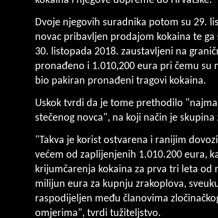
kokaina i njegove dopreme do Hrvatske.
Dvoje njegovih suradnika potom su 29. li
novac pribavljen prodajom kokaina te ga s
30. listopada 2018. zaustavljeni na grani
pronađeno i 1.010,200 eura pri čemu su 
bio pakiran pronađeni tragovi kokaina.
Uskok tvrdi da je tome prethodilo "najma
stečenog novca", na koji način je skupina
"Takva je korist ostvarena i ranijim dov
većem od zaplijenjenih 1.010.200 eura, k
krijumčarenja kokaina za prva tri leta o
milijun eura za kupnju zrakoplova, sveuk
raspodijeljen među članovima zločinačk
omjerima", tvrdi tužiteljstvo.