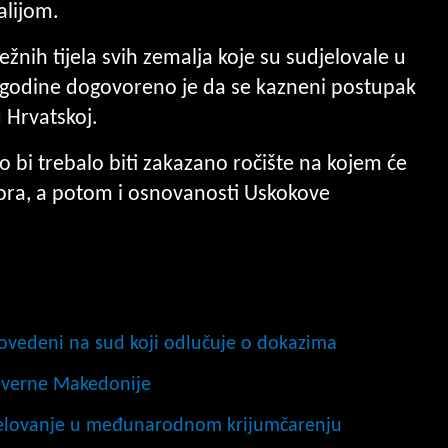
alijom.
nih tijela svih zemalja koje su sudjelovale u
šle godine dogovoreno je da se kazneni postupak
 Hrvatskoj.
bi trebalo biti zakazano ročište na kojem će
vora, a potom i osnovanosti Uskokove
ovedeni na sud koji odlučuje o dokazima
jeverne Makedonije
djelovanje u međunarodnom krijumčarenju