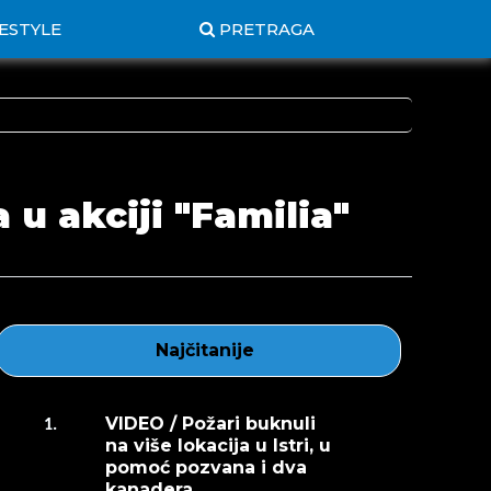
FESTYLE
PRETRAGA
u akciji "Familia"
Najčitanije
VIDEO / Požari buknuli
1.
na više lokacija u Istri, u
pomoć pozvana i dva
kanadera