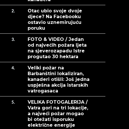
Otac ubio svoje dvoje
2.
djece? Na Facebooku
ostavio uznemirujuću
poruku
FOTO & VIDEO / Jedan
3.
od najvećih požara ljeta
na sjeverozapadu Istre
progutao 30 hektara
Veliki požar na
4.
Barbanštini lokaliziran,
kanaderi otišli: Još jedna
uspješna akcija istarskih
vatrogasaca
VELIKA FOTOGALERIJA /
5.
Vatra gori na tri lokacije,
a najveći požar mogao
bi otežati isporuku
električne energije