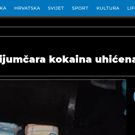
IKA
HRVATSKA
SVIJET
SPORT
KULTURA
LI
jumčara kokaina uhićena 