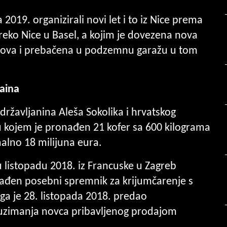
 2019. organizirali novi let i to iz Nice prema
eko Nice u Basel, a kojim je dovezena nova
koplova i prebačena u podzemnu garažu u tom
aina
 državljanina Aleša Sokolika i hrvatskog
a u kojem je pronađen 21 kofer sa 600 kilograma
alno 18 milijuna eura.
u listopadu 2018. iz Francuske u Zagreb
rađen posebni spremnik za krijumčarenje s
ga je 28. listopada 2018. predao
preuzimanja novca pribavljenog prodajom