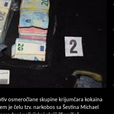
otiv osmeročlane skupine krijumčara kokaina
jem je čelu tzv. narkobos sa Šestina Michael