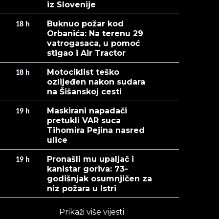
iz Slovenije
Buknuo požar kod
18
h
Orbanića: Na terenu 29
vatrogasaca, u pomoć
stigao i Air Tractor
Motociklist teško
18
h
ozlijeđen nakon sudara
na Šišanskoj cesti
Maskirani napadači
19
h
pretukli VAR suca
Tihomira Pejina nasred
ulice
Pronašli mu upaljač i
19
h
kanistar goriva: 73-
godišnjak osumnjičen za
niz požara u Istri
Prikaži više vijesti