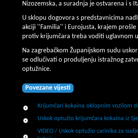
Nizozemska, a suradnja je ostvarena i s It
U sklopu dogovora s predstavnicima nadlež
akciji ''Familia'' i Eurojusta, krajem pro
protiv krijumčara treba voditi uglavnom u
Na zagrebačkom Županijskom sudu uskoro 
se odlučivati o produljenju istražnog zat
optužnice.
Povezane vijesti
Krijumčari kokaina oklopnim vozilom d
Uskok optužio krijumčara kokaina iz S
VIDEO / Uskok optužio carinika za su