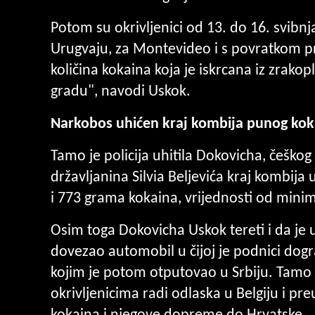
Potom su okrivljenici od 13. do 16. svibnja
Urugvaju, za Montevideo i s povratkom pr
količina kokaina koja je iskrcana iz zra
gradu", navodi Uskok.
Narkobos uhićen kraj kombija punog kok
Tamo je policija uhitila Dokovicha, češkog
državljanina Silvia Beljevića kraj kombij
i 773 grama kokaina, vrijednosti od minim
Osim toga Dokovicha Uskok tereti i da je 
dovezao automobil u čijoj je podnici dog
kojim je potom otputovao u Srbiju. Tamo 
okrivljenicima radi odlaska u Belgiju i 