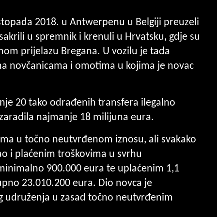
stopada 2018. u Antwerpenu u Belgiji preuzeli
akrili u spremnik i krenuli u Hrvatsku, gdje su
čnom prijelazu Bregana. U vozilu je tada
na novčanicama i omotima u kojima je novac
nje 20 tako odrađenih transfera ilegalno
 zaradila najmanje 18 milijuna eura.
ozima u točno neutvrđenom iznosu, ali svakako
ao i plaćenim troškovima u svrhu
d minimalno 900.000 eura te uplaćenim 1,1
upno 23.010.200 eura. Dio novca je
og udruženja u zasad točno neutvrđenim