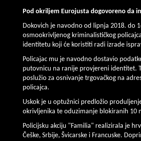
Pod okriljem Eurojusta dogovoreno da im
Dokovich je navodno od lipnja 2018. do 16
osmookrivljenog kriminalističkog policaj
identitetu koji će koristiti radi izrade is
Policajac mu je navodno dostavio podatke,
putovnicu na ranije provjereni identitet.
poslužio za osnivanje trgovačkog na adre
policajca.
Uskok je u optužnici predložio produljenj
okrivljenika te oduzimanje blokiranih 10 
Policijsku akciju "Familia" realizirala je h
Češke, Srbije, Švicarske i Francuske. Dopri