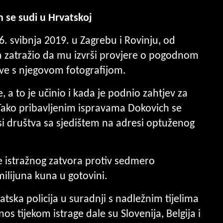
 se sudi u Hrvatskoj
. svibnja 2019. u Zagrebu i Rovinju, od
ca zatražio da mu izvrši provjere o pogodnom
prave s njegovom fotografijom.
 a to je učinio i kada je podnio zahtjev za
 Tako pribavljenim ispravama Dokovich se
si društva sa sjedištem na adresi optuženog
e istražnog zatvora protiv sedmero
milijuna kuna u gotovini.
rvatska policija u suradnji s nadležnim tijelima
nos tijekom istrage dale su Slovenija, Belgija i