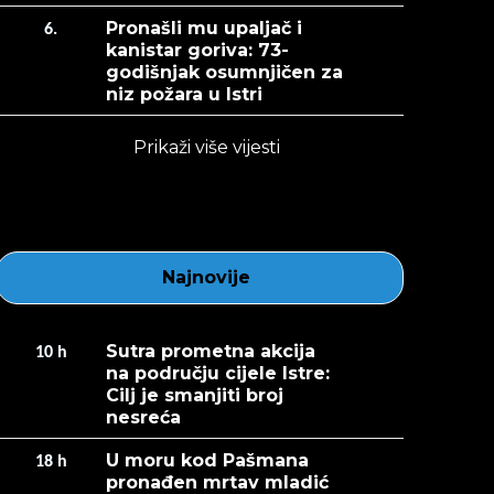
Pronašli mu upaljač i
6.
kanistar goriva: 73-
godišnjak osumnjičen za
niz požara u Istri
Prikaži više vijesti
Najnovije
Sutra prometna akcija
10
h
na području cijele Istre:
Cilj je smanjiti broj
nesreća
U moru kod Pašmana
18
h
pronađen mrtav mladić