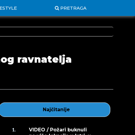
FESTYLE
PRETRAGA
og ravnatelja
Najčitanije
VIDEO / Požari buknuli
1.