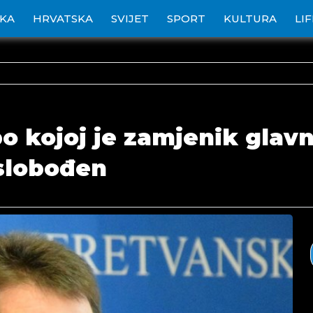
IKA
HRVATSKA
SVIJET
SPORT
KULTURA
LI
o kojoj je zamjenik glavn
oslobođen