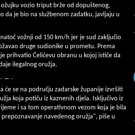
i u ožujku vozio triput brže od dopuštenog,
o da je bio na službenom zadatku, javljaju u
.
natoč vožnji od 150 km/h
jer je sud zaključio
grožavao druge sudionike u prometu. Prema
je prihvatio Ćelićevu obranu u kojoj ističe da
daje ilegalnog oružja.
a će se na području zadarske županije izvršiti
a koja potiču iz kaznenih djela. Isključivo iz
ijeme i sa tom operativnom vezom koja je bila
iti prepoznavanje navedenog oružja", piše u