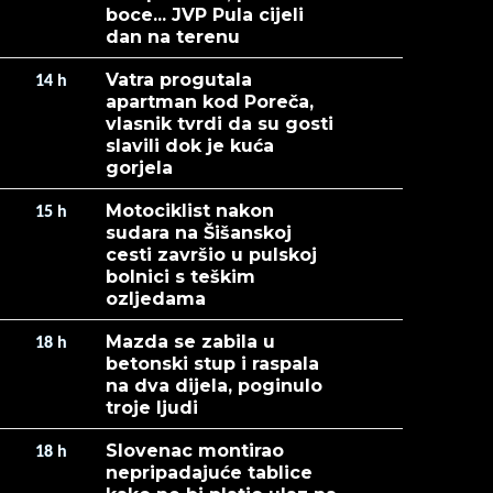
boce... JVP Pula cijeli
dan na terenu
Vatra progutala
14
h
apartman kod Poreča,
vlasnik tvrdi da su gosti
slavili dok je kuća
gorjela
Motociklist nakon
15
h
sudara na Šišanskoj
cesti završio u pulskoj
bolnici s teškim
ozljedama
Mazda se zabila u
18
h
betonski stup i raspala
na dva dijela, poginulo
troje ljudi
Slovenac montirao
18
h
nepripadajuće tablice