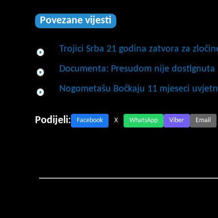
Povezane vijesti
Trojici Srba 21 godina zatvora za zloči
Documenta: Presudom nije dostignuta 
Nogometašu Bočkaju 11 mjeseci uvjetno 
Podijeli:
Facebook
X
WhatsApp
Viber
Email