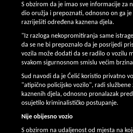
S obzirom da je imao sve informacije za 
dio oružja i prepoznati, odnosno on ga je
razriješiti određena kaznena djela.
"Iz razloga nekopromitiranja same istrage 
da se ne bi prepoznalo da je posrijedi pri
vozila može dodati da se radilo o vozilu 
svakom sigurnosnom smislu većim brzinam
Sud navodi da je Ćelić koristio privatno v
"atipično policijsko vozilo", radi službene
kaznenih djela, odnosno pronalazak predm
osujetilo kriminalističko postupanje.
Nije obijesno vozio
S obzirom na udaljenost od mjesta na koj