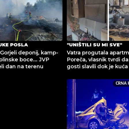
UKE POSLA
"UNIŠTILI SU MI SVE"
Gorjeli deponij, kamp-
Vatra progutala apart
plinske boce... JVP
Poreča, vlasnik tvrdi da
eli dan na terenu
gosti slavili dok je kuća
CRNA 