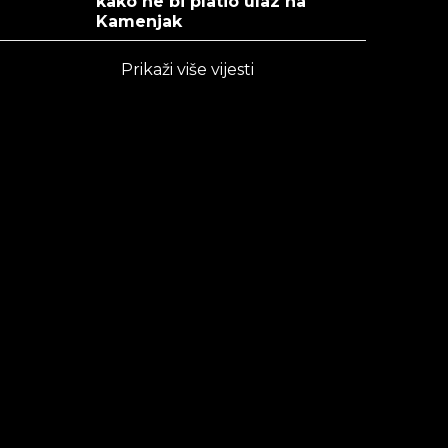
kako ne bi platio ulaz na
Kamenjak
Prikaži više vijesti