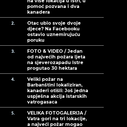
na više lokacija u Istri, u
pomoć pozvana i dva
kanadera
Otac ubio svoje dvoje
2.
djece? Na Facebooku
ostavio uznemirujuću
poruku
FOTO & VIDEO / Jedan
3.
od najvećih požara ljeta
na sjeverozapadu Istre
progutao 30 hektara
Veliki požar na
4.
Barbanštini lokaliziran,
kanaderi otišli: Još jedna
uspješna akcija istarskih
vatrogasaca
VELIKA FOTOGALERIJA /
5.
Vatra gori na tri lokacije,
a najveći požar mogao