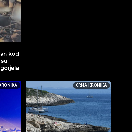
man kod
 su
 gorjela
KRONIKA
CRNA KRONIKA