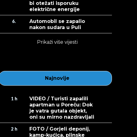
bi otežati isporuku
električne energije
Automobil se zapalio
6.
nakon sudara u Puli
Prikaži više vijesti
Najnovije
VIDEO / Turisti zapalili
1
h
apartman u Poreču: Dok
je vatra gutala objekt,
oni su mirno nazdravljali
FOTO / Gorjeli deponij,
2
h
kamp-kućica, plinske