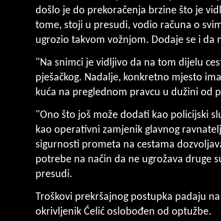
došlo je do prekoračenja brzine što je vidlj
tome, stoji u presudi, vodio računa o sv
ugrozio takvom vožnjom. Dodaje se i da n
"Na snimci je vidljivo da na tom dijelu c
pješačkog. Nadalje, konkretno mjesto ima
kuća na preglednom pravcu u dužini od p
"Ono što još može dodati kao policijski slu
kao operativni zamjenik glavnog ravnatelj
sigurnosti prometa na cestama dozvoljav
potrebe na način da ne ugrožava druge su
presudi.
Troškovi prekršajnog postupka padaju na 
okrivljenik Ćelić oslobođen od optužbe.