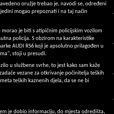
navedeno oružje trebao je, navodi se, određeni
 jedini mogao prepoznati i na taj način
morao je biti s atipičnim policijskim vozilom
sutna policija. S obzirom na karakteristike
marke AUDI RS6 koji je apsolutno prilagođen u
a", stoji u presudi.
ozilo u službene svrhe, to jest kako sam kaže
 zadaće vezane za otkrivanje počinitelja teških
eta teških kaznenih djela, da se ne bi
em je dobio informaciju, do mjesta odredišta,