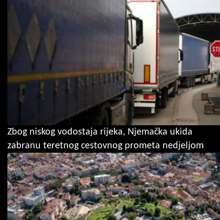
Zbog niskog vodostaja rijeka, Njemačka ukida
zabranu teretnog cestovnog prometa nedjeljom