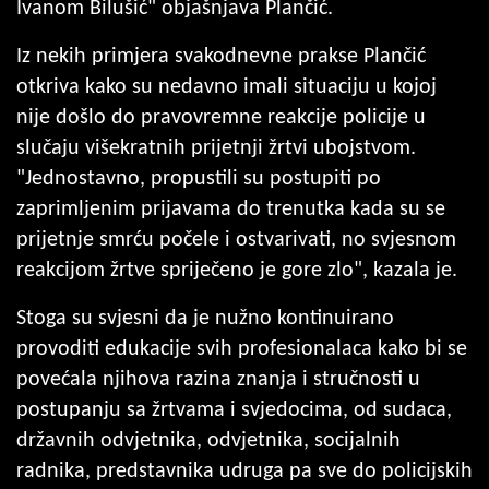
Ivanom Bilušić" objašnjava Plančić.
Iz nekih primjera svakodnevne prakse Plančić
otkriva kako su nedavno imali situaciju u kojoj
nije došlo do pravovremne reakcije policije u
slučaju višekratnih prijetnji žrtvi ubojstvom.
"Jednostavno, propustili su postupiti po
zaprimljenim prijavama do trenutka kada su se
prijetnje smrću počele i ostvarivati, no svjesnom
reakcijom žrtve spriječeno je gore zlo", kazala je.
Stoga su svjesni da je nužno kontinuirano
provoditi edukacije svih profesionalaca kako bi se
povećala njihova razina znanja i stručnosti u
postupanju sa žrtvama i svjedocima, od sudaca,
državnih odvjetnika, odvjetnika, socijalnih
radnika, predstavnika udruga pa sve do policijskih