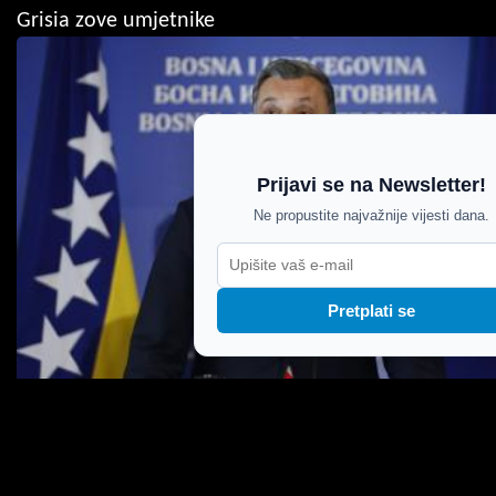
Grisia zove umjetnike
Prijavi se na Newsletter!
Ne propustite najvažnije vijesti dana.
Pretplati se
Konaković: Svi narodi moraju biti ravnopravni, ali
su Bošnjaci oštećeni