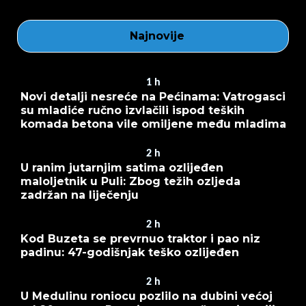
Najnovije
1
h
Novi detalji nesreće na Pećinama: Vatrogasci
su mladiće ručno izvlačili ispod teških
komada betona vile omiljene među mladima
2
h
U ranim jutarnjim satima ozlijeđen
maloljetnik u Puli: Zbog težih ozljeda
zadržan na liječenju
2
h
Kod Buzeta se prevrnuo traktor i pao niz
padinu: 47-godišnjak teško ozlijeđen
2
h
U Medulinu roniocu pozlilo na dubini većoj