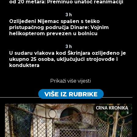
od 20 metara: Preminuo unatoč reanimaciji
3
h
Ozlijeđeni Nijemac spašen s teško
pristupačnog područja Dinare: Vojnim
helikopterom prevezen u bolnicu
3
h
U sudaru vlakova kod Škrinjara ozlijeđeno je
ukupno 25 osoba, uključujući strojovođe i
konduktera
Prikaži više vijesti
VIŠE IZ RUBRIKE
CRNA KRONIKA