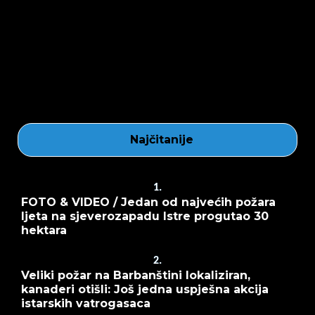
Najčitanije
1.
FOTO & VIDEO / Jedan od najvećih požara
ljeta na sjeverozapadu Istre progutao 30
hektara
2.
Veliki požar na Barbanštini lokaliziran,
kanaderi otišli: Još jedna uspješna akcija
istarskih vatrogasaca