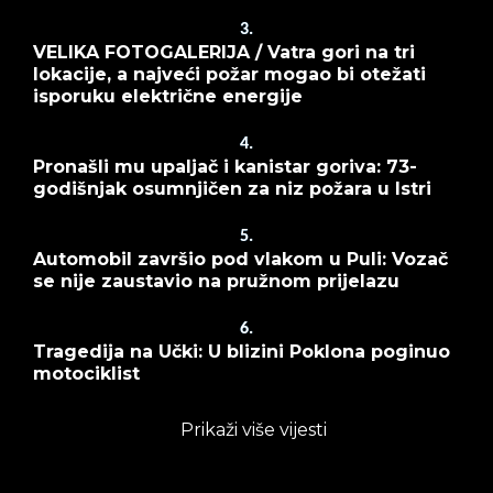
3.
VELIKA FOTOGALERIJA / Vatra gori na tri
lokacije, a najveći požar mogao bi otežati
isporuku električne energije
4.
Pronašli mu upaljač i kanistar goriva: 73-
godišnjak osumnjičen za niz požara u Istri
5.
Automobil završio pod vlakom u Puli: Vozač
se nije zaustavio na pružnom prijelazu
6.
Tragedija na Učki: U blizini Poklona poginuo
motociklist
Prikaži više vijesti