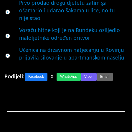
Prvo prodao drogu djetetu zatim ga
ošamario i udarao šakama u lice, no tu
nije stao
Vozaču hitne koji je na Bundeku ozlijedio
maloljetnike određen pritvor
Učenica na državnom natjecanju u Rovinju
prijavila silovanje u apartmanskom naselju
Podijeli:
Facebook
X
WhatsApp
Viber
Email