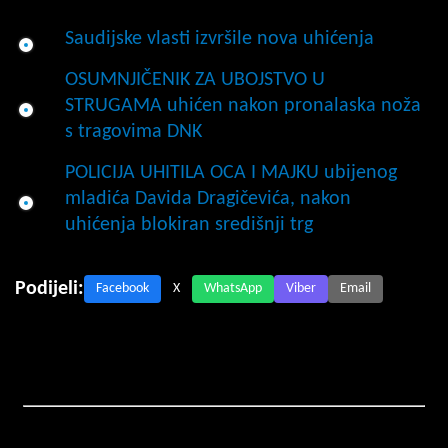
Saudijske vlasti izvršile nova uhićenja
OSUMNJIČENIK ZA UBOJSTVO U
STRUGAMA uhićen nakon pronalaska noža
s tragovima DNK
POLICIJA UHITILA OCA I MAJKU ubijenog
mladića Davida Dragičevića, nakon
uhićenja blokiran središnji trg
Podijeli:
Facebook
X
WhatsApp
Viber
Email