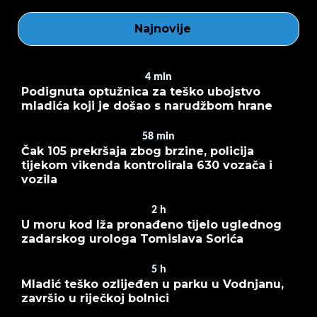
Najnovije
4
min
Podignuta optužnica za teško ubojstvo
mladića koji je došao s narudžbom hrane
58
min
Čak 105 prekršaja zbog brzine, policija
tijekom vikenda kontrolirala 630 vozača i
vozila
2
h
U moru kod Iža pronađeno tijelo uglednog
zadarskog urologa Tomislava Sorića
5
h
Mladić teško ozlijeđen u parku u Vodnjanu,
završio u riječkoj bolnici