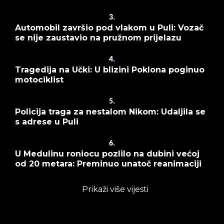
3.
Automobil završio pod vlakom u Puli: Vozač
se nije zaustavio na pružnom prijelazu
4.
Tragedija na Učki: U blizini Poklona poginuo
motociklist
5.
Policija traga za nestalom Nikom: Udaljila se
s adrese u Puli
6.
U Medulinu roniocu pozlilo na dubini većoj
od 20 metara: Preminuo unatoč reanimaciji
Prikaži više vijesti