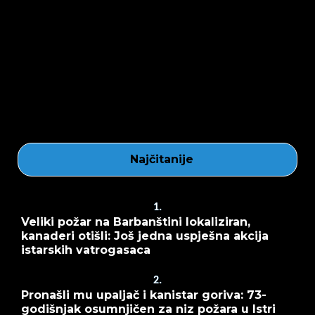
Najčitanije
1.
Veliki požar na Barbanštini lokaliziran,
kanaderi otišli: Još jedna uspješna akcija
istarskih vatrogasaca
2.
Pronašli mu upaljač i kanistar goriva: 73-
godišnjak osumnjičen za niz požara u Istri