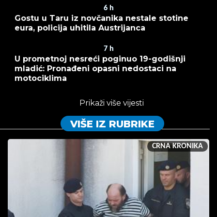
6
h
Gostu u Taru iz novčanika nestale stotine
eura, policija uhitila Austrijanca
7
h
U prometnoj nesreći poginuo 19-godišnji
mladić: Pronađeni opasni nedostaci na
motociklima
Prikaži više vijesti
VIŠE IZ RUBRIKE
CRNA KRONIKA