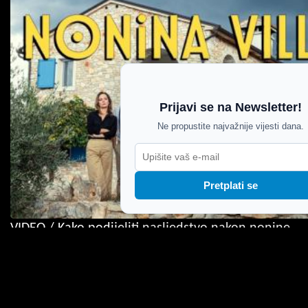
Prijavi se na Newsletter!
Ne propustite najvažnije vijesti dana.
Pretplati se
VIDEO / Kako podijeliti nasljedstvo nakon nonine
smrti? Novi film sniman u Istri traži odgovor