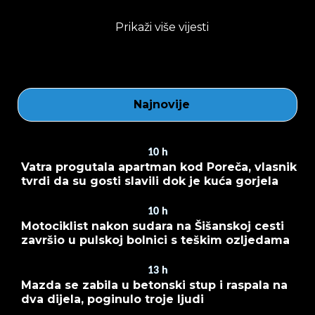
Prikaži više vijesti
Najnovije
10
h
Vatra progutala apartman kod Poreča, vlasnik
tvrdi da su gosti slavili dok je kuća gorjela
10
h
Motociklist nakon sudara na Šišanskoj cesti
završio u pulskoj bolnici s teškim ozljedama
13
h
Mazda se zabila u betonski stup i raspala na
dva dijela, poginulo troje ljudi