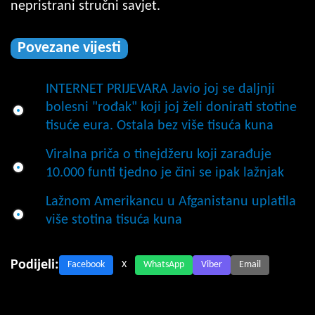
nepristrani stručni savjet.
Povezane vijesti
INTERNET PRIJEVARA Javio joj se daljnji
bolesni "rođak" koji joj želi donirati stotine
tisuće eura. Ostala bez više tisuća kuna
Viralna priča o tinejdžeru koji zarađuje
10.000 funti tjedno je čini se ipak lažnjak
Lažnom Amerikancu u Afganistanu uplatila
više stotina tisuća kuna
Podijeli:
Facebook
X
WhatsApp
Viber
Email