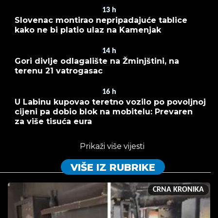
13
h
Slovenac montirao nepripadajuće tablice
kako ne bi platio ulaz na Kamenjak
14
h
Gori divlje odlagalište na Žminjštini, na
terenu 21 vatrogasac
16
h
U Labinu kupovao teretno vozilo po povoljnoj
cijeni pa dobio blok na mobitelu: Prevaren
za više tisuća eura
Prikaži više vijesti
VIŠE IZ RUBRIKE
CRNA KRONIKA