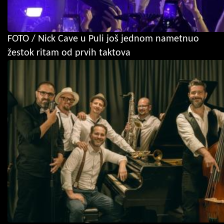
FOTO / Nick Cave u Puli još jednom nametnuo
žestok ritam od prvih taktova