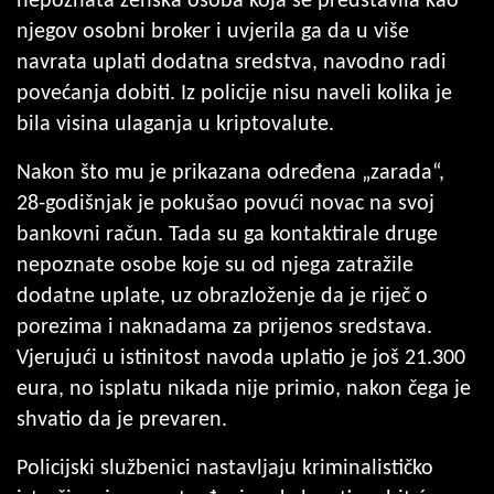
nepoznata ženska osoba koja se predstavila kao
njegov osobni broker i uvjerila ga da u više
navrata uplati dodatna sredstva, navodno radi
povećanja dobiti. Iz policije nisu naveli kolika je
bila visina ulaganja u kriptovalute.
Nakon što mu je prikazana određena „zarada“,
28-godišnjak je pokušao povući novac na svoj
bankovni račun. Tada su ga kontaktirale druge
nepoznate osobe koje su od njega zatražile
dodatne uplate, uz obrazloženje da je riječ o
porezima i naknadama za prijenos sredstava.
Vjerujući u istinitost navoda uplatio je još 21.300
eura, no isplatu nikada nije primio, nakon čega je
shvatio da je prevaren.
Policijski službenici nastavljaju kriminalističko