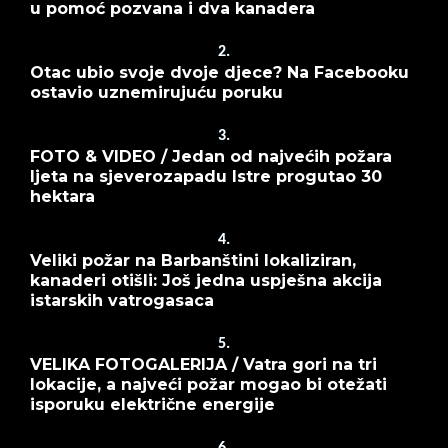
u pomoć pozvana i dva kanadera
2.
Otac ubio svoje dvoje djece? Na Facebooku
ostavio uznemirujuću poruku
3.
FOTO & VIDEO / Jedan od najvećih požara
ljeta na sjeverozapadu Istre progutao 30
hektara
4.
Veliki požar na Barbanštini lokaliziran,
kanaderi otišli: Još jedna uspješna akcija
istarskih vatrogasaca
5.
VELIKA FOTOGALERIJA / Vatra gori na tri
lokacije, a najveći požar mogao bi otežati
isporuku električne energije
6.