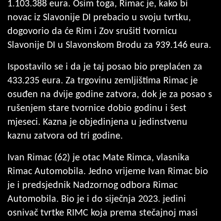
1.103.388 eura. Osim toga, Rimac je, kako bi
novac iz Slavonije DI prebacio u svoju tvrtku,
dogovorio da će Rim i Zov srušiti tvornicu
Slavonije DI u Slavonskom Brodu za 939.146 eura.
Ispostavilo se i da je taj posao bio preplaćen za
433.235 eura. Za trgovinu zemljištima Rimac je
osuđen na dvije godine zatvora, dok je za posao s
rušenjem stare tvornice dobio godinu i šest
mjeseci. Kazna je objedinjena u jedinstvenu
kaznu zatvora od tri godine.
Ivan Rimac (62) je otac Mate Rimca, vlasnika
Rimac Automobila. Jedno vrijeme Ivan Rimac bio
je i predsjednik Nadzornog odbora Rimac
Automobila. Bio je i do siječnja 2023. jedini
osnivač tvrtke RIMC koja prema stečajnoj masi