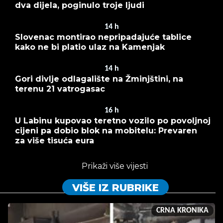
dva dijela, poginulo troje ljudi
14
h
Slovenac montirao nepripadajuće tablice
kako ne bi platio ulaz na Kamenjak
14
h
Gori divlje odlagalište na Žminjštini, na
terenu 21 vatrogasac
16
h
U Labinu kupovao teretno vozilo po povoljnoj
cijeni pa dobio blok na mobitelu: Prevaren
za više tisuća eura
Prikaži više vijesti
VIŠE IZ RUBRIKE
CRNA KRONIKA