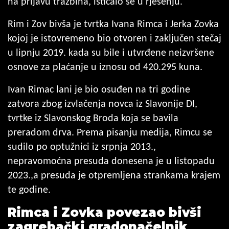
na prijavu tražbina, isticalo se u rješenju.
Rim i Zov bivša je tvrtka Ivana Rimca i Jerka Zovka
kojoj je istovremeno bio otvoren i zaključen stečaj
u lipnju 2019. kada su bile i utvrđene neizvršene
osnove za plaćanje u iznosu od 420.295 kuna.
Ivan Rimac lani je bio osuđen na tri godine
zatvora zbog izvlačenja novca iz Slavonije DI,
tvrtke iz Slavonskog Broda koja se bavila
preradom drva. Prema pisanju medija, Rimcu se
sudilo po optužnici iz srpnja 2013.,
nepravomoćna presuda donesena je u listopadu
2023.,a presuda je otpremljena strankama krajem
te godine.
Rimca i Zovka povezao bivši
zagrebački gradonačelnik