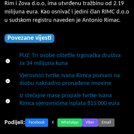
Rim i Zova d.o.o, ima utvrđenu tražbinu od 2.19
milijuna eura. Kao osnivač i jedini član RIMC d.o.o
u sudskom registru naveden je Antonio Rimac.
Povezane vijesti
PUZ: Tri osobe oštetile trgovačka društva
za 34 milijuna kuna
Vjerovnici tvrtke Ivana Rimca pozvani na
diobu naknadno pronađene imovine
Iz stečajne mase propale tvrtke Ivana
Rimca vjerovnicima isplata 815.000 eura
Podijeli:
Facebook
X
WhatsApp
Viber
Email