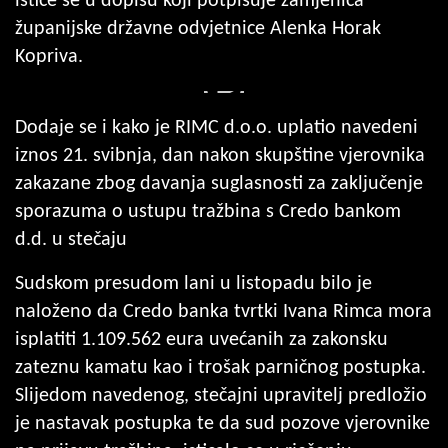
ističe se u dopisu koji potpisuje zamjenica
županijske državne odvjetnice Alenka Horak
Kopriva.
Dodaje se i kako je RIMC d.o.o. uplatio navedeni
iznos 21. svibnja, dan nakon skupštine vjerovnika
zakazane zbog davanja suglasnosti za zaključenje
sporazuma o ustupu tražbina s Credo bankom
d.d. u stečaju
Sudskom presudom lani u listopadu bilo je
naloženo da Credo banka tvrtki Ivana Rimca mora
isplatiti 1.109.562 eura uvećanih za zakonsku
zateznu kamatu kao i trošak parničnog postupka.
Slijedom navedenog, stečajni upravitelj predložio
je nastavak postupka te da sud pozove vjerovnike