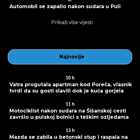
Automobil se zapalio nakon sudara u Puli
Prikaži više vijesti
Najnovije
10
h
Vatra progutala apartman kod Poreča, vlasnik
tvrdi da su gosti slavili dok je kuća gorjela
11
h
Motociklist nakon sudara na Šišanskoj cesti
završio u pulskoj bolnici s teškim ozljedama
13
h
Mazda se zabila u betonski stup i raspala na