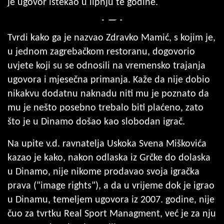
je ugovor istekao u lipnju te godine.
Tvrdi kako ga je nazvao Zdravko Mamić, s kojim je,
u jednom zagrebačkom restoranu, dogovorio
uvjete koji su se odnosili na vremensko trajanja
ugovora i mjesečna primanja. Kaže da nije dobio
nikakvu dodatnu naknadu niti mu je poznato da
mu je nešto posebno trebalo biti plaćeno, zato
što je u Dinamo došao kao slobodan igrač.
Na upite v.d. ravnatelja Uskoka Svena Miškovića
kazao je kako, nakon odlaska iz Grčke do dolaska
u Dinamo, nije nikome prodavao svoja igračka
prava ("image rights"), a da u vrijeme dok je igrao
u Dinamu, temeljem ugovora iz 2007. godine, nije
čuo za tvrtku Real Sport Managment, već je za nju