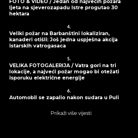
FOTO & VIDEO / Jedan od najvećih požara
ljeta na sjeverozapadu Istre progutao 30
hektara
4.
Veliki požar na Barbanštini lokaliziran,
kanaderi otišli: Još jedna uspješna akcija
istarskih vatrogasaca
5.
VELIKA FOTOGALERIJA / Vatra gori na tri
lokacije, a najveći požar mogao bi otežati
isporuku električne energije
6.
Automobil se zapalio nakon sudara u Puli
Prikaži više vijesti