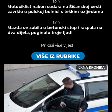
16
h
Motociklist nakon sudara na Šišanskoj cesti
završio u pulskoj bolnici s teškim ozljedama
19
h
Mazda se zabila u betonski stup i raspala na
dva dijela, poginulo troje ljudi
Prikaži više vijesti
VIŠE IZ RUBRIKE
CRNA KRONIKA