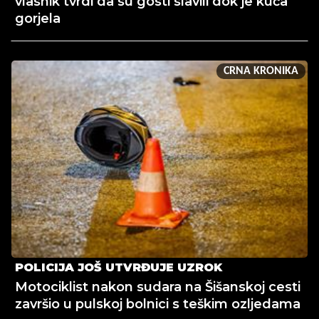
vlasnik tvrdi da su gosti slavili dok je kuća
gorjela
CRNA KRONIKA
POLICIJA JOŠ UTVRĐUJE UZROK
Motociklist nakon sudara na Šišanskoj cesti
završio u pulskoj bolnici s teškim ozljedama