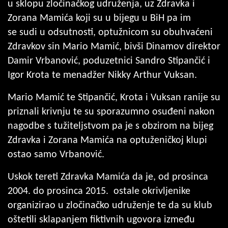
u sklopu zločinačkog udruženja, uz Zdravka i
Zorana Mamića koji su u bijegu u BiH pa im
se sudi u odsutnosti, optužnicom su obuhvaćeni
Zdravkov sin Mario Mamić, bivši Dinamov direktor
Damir Vrbanović, poduzetnici Sandro Stipančić i
Igor Krota te menadžer Nikky Arthur Vuksan.
Mario Mamić te Stipančić, Krota i Vuksan ranije su
priznali krivnju te su sporazumno osuđeni nakon
nagodbe s tužiteljstvom pa je s obzirom na bijeg
Zdravka i Zorana Mamića na optuženičkoj klupi
ostao samo Vrbanović.
Uskok tereti Zdravka Mamića da je, od prosinca
2004. do prosinca 2015. ostale okrivljenike
organizirao u zločinačko udruženje te da su klub
oštetili sklapanjem fiktivnih ugovora između