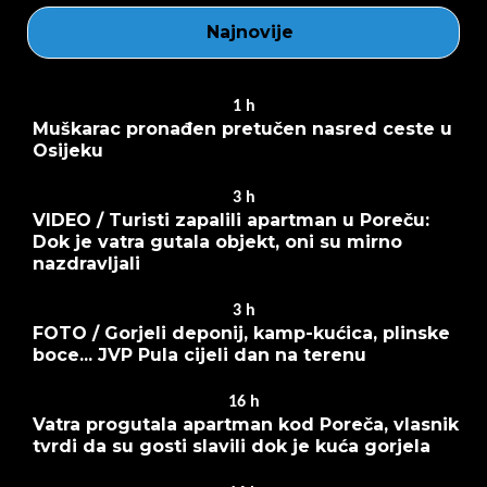
Najnovije
1
h
Muškarac pronađen pretučen nasred ceste u
Osijeku
3
h
VIDEO / Turisti zapalili apartman u Poreču:
Dok je vatra gutala objekt, oni su mirno
nazdravljali
3
h
FOTO / Gorjeli deponij, kamp-kućica, plinske
boce... JVP Pula cijeli dan na terenu
16
h
Vatra progutala apartman kod Poreča, vlasnik
tvrdi da su gosti slavili dok je kuća gorjela