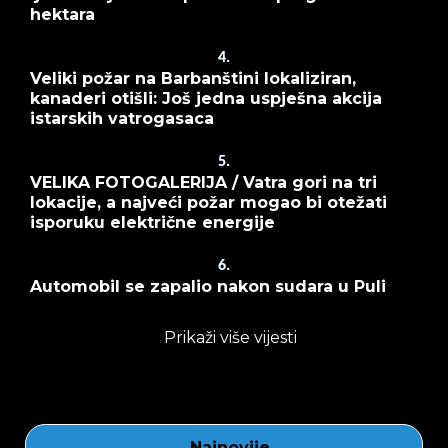
hektara
4.
Veliki požar na Barbanštini lokaliziran,
kanaderi otišli: Još jedna uspješna akcija
istarskih vatrogasaca
5.
VELIKA FOTOGALERIJA / Vatra gori na tri
lokacije, a najveći požar mogao bi otežati
isporuku električne energije
6.
Automobil se zapalio nakon sudara u Puli
Prikaži više vijesti
Najnovije