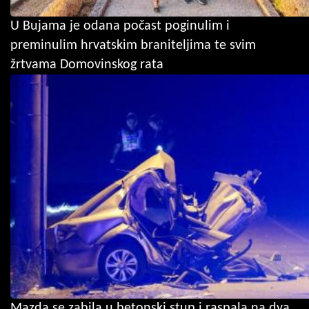
U Bujama je odana počast poginulim i
preminulim hrvatskim braniteljima te svim
žrtvama Domovinskog rata
Mazda se zabila u betonski stup i raspala na dva