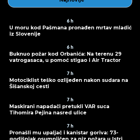
6
h
U moru kod Pašmana pronađen mrtav mladić
iz Slovenije
6
h
Buknuo požar kod Orbanića: Na terenu 29
vatrogasaca, u pomoć stigao i Air Tractor
7
h
Motociklist teško ozlijeđen nakon sudara na
Šišanskoj cesti
7
h
Maskirani napadači pretukli VAR suca
Tihomira Pejina nasred ulice
7
h
Pronašli mu upaljač i kanistar goriva: 73-
godišnjak osumnjičen za niz požara u Istri