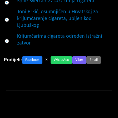
Split: Švercao 27.400 kutija cigareta
Toni Brkić, osumnjičen u Hrvatskoj za
krijumčarenje cigareta, ubijen kod
Ljubuškog
Krijumčarima cigareta određen istražni
zatvor
Podijeli:
Facebook
X
WhatsApp
Viber
Email