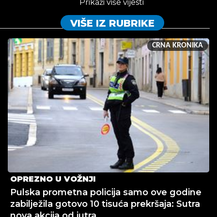
Prikaži više vijesti
VIŠE IZ RUBRIKE
CRNA KRONIKA
OPREZNO U VOŽNJI
Pulska prometna policija samo ove godine
zabilježila gotovo 10 tisuća prekršaja: Sutra
nova akcija od jutra