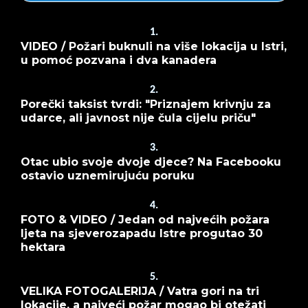
1.
VIDEO / Požari buknuli na više lokacija u Istri,
u pomoć pozvana i dva kanadera
2.
Porečki taksist tvrdi: "Priznajem krivnju za
udarce, ali javnost nije čula cijelu priču"
3.
Otac ubio svoje dvoje djece? Na Facebooku
ostavio uznemirujuću poruku
4.
FOTO & VIDEO / Jedan od najvećih požara
ljeta na sjeverozapadu Istre progutao 30
hektara
5.
VELIKA FOTOGALERIJA / Vatra gori na tri
lokacije, a najveći požar mogao bi otežati