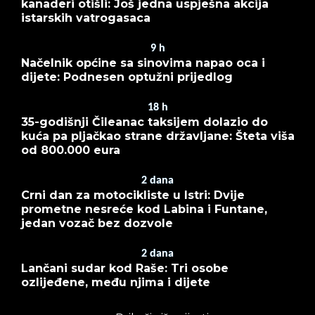
kanaderi otišli: Još jedna uspješna akcija
istarskih vatrogasaca
9
h
Načelnik općine sa sinovima napao oca i
dijete: Podnesen optužni prijedlog
18
h
35-godišnji Čileanac taksijem dolazio do
kuća pa pljačkao strane državljane: Šteta viša
od 800.000 eura
2
dana
Crni dan za motocikliste u Istri: Dvije
prometne nesreće kod Labina i Funtane,
jedan vozač bez dozvole
2
dana
Lančani sudar kod Raše: Tri osobe
ozlijeđene, među njima i dijete