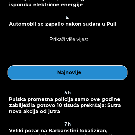
isporuku električne energije
6.
Automobil se zapalio nakon sudara u Puli
Prikaži više vijesti
Najnovije
6
h
Pulska prometna policija samo ove godine
zabilježila gotovo 10 tisuća prekršaja: Sutra
nova akcija od jutra
7
h
Veliki požar na Barbanštini lokaliziran,