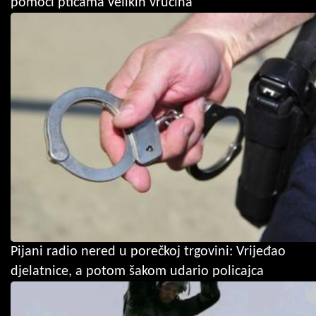
pomoći pticama velikih vrućina
Pijani radio nered u porečkoj trgovini: Vrijeđao
djelatnice, a potom šakom udario policajca