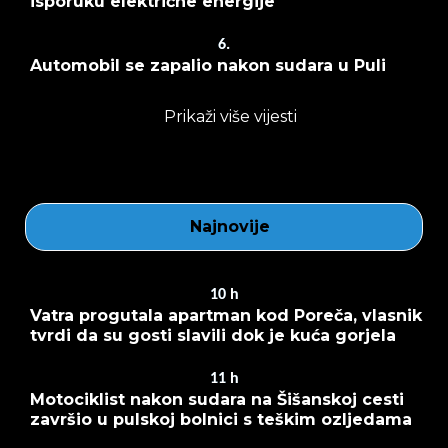
isporuku električne energije
6.
Automobil se zapalio nakon sudara u Puli
Prikaži više vijesti
Najnovije
10
h
Vatra progutala apartman kod Poreča, vlasnik
tvrdi da su gosti slavili dok je kuća gorjela
11
h
Motociklist nakon sudara na Šišanskoj cesti
završio u pulskoj bolnici s teškim ozljedama