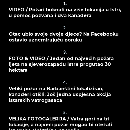
1.
VIDEO / Požari buknuli na više lokacija u Istri,
u pomoć pozvana i dva kanadera
2.
Otac ubio svoje dvoje djece? Na Facebooku
ostavio uznemirujuću poruku
3.
FOTO & VIDEO / Jedan od najvećih požara
ljeta na sjeverozapadu Istre progutao 30
hektara
4.
Veliki požar na Barbanštini lokaliziran,
kanaderi otišli: Još jedna uspješna akcija
istarskih vatrogasaca
5.
VELIKA FOTOGALERIJA / Vatra gori na tri
lokacije, a najveći požar mogao bi otežati