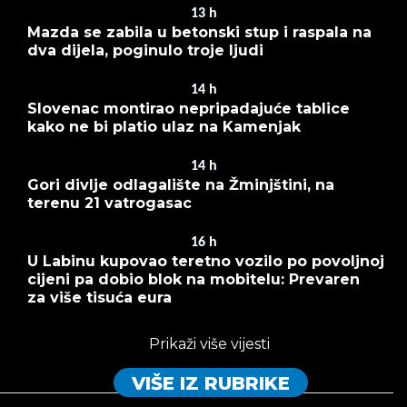
13
h
Mazda se zabila u betonski stup i raspala na
dva dijela, poginulo troje ljudi
14
h
Slovenac montirao nepripadajuće tablice
kako ne bi platio ulaz na Kamenjak
14
h
Gori divlje odlagalište na Žminjštini, na
terenu 21 vatrogasac
16
h
U Labinu kupovao teretno vozilo po povoljnoj
cijeni pa dobio blok na mobitelu: Prevaren
za više tisuća eura
Prikaži više vijesti
VIŠE IZ RUBRIKE