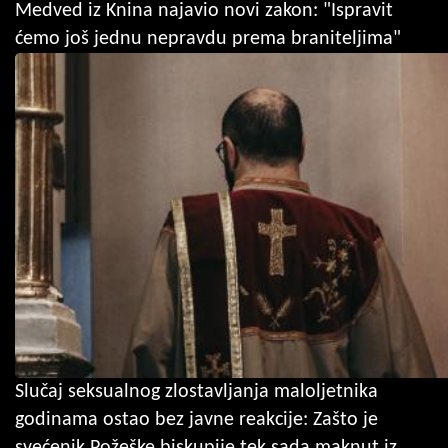
Medved iz Knina najavio novi zakon: "Ispravit
ćemo još jednu nepravdu prema braniteljima"
Slučaj seksualnog zlostavljanja maloljetnika
godinama ostao bez javne reakcije: Zašto je
svećenik Požeške biskupije tek sada maknut iz