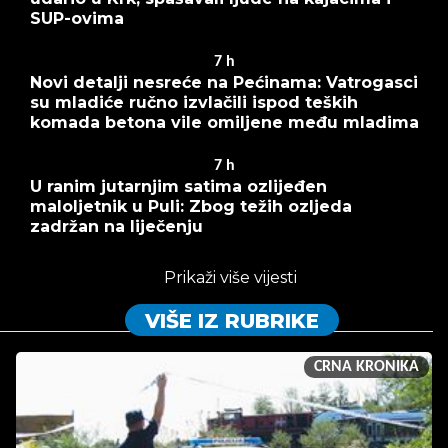
SUP-ovima
7
h
Novi detalji nesreće na Pećinama: Vatrogasci
su mladiće ručno izvlačili ispod teških
komada betona vile omiljene među mladima
7
h
U ranim jutarnjim satima ozlijeđen
maloljetnik u Puli: Zbog težih ozljeda
zadržan na liječenju
Prikaži više vijesti
VIŠE IZ RUBRIKE
CRNA KRONIKA