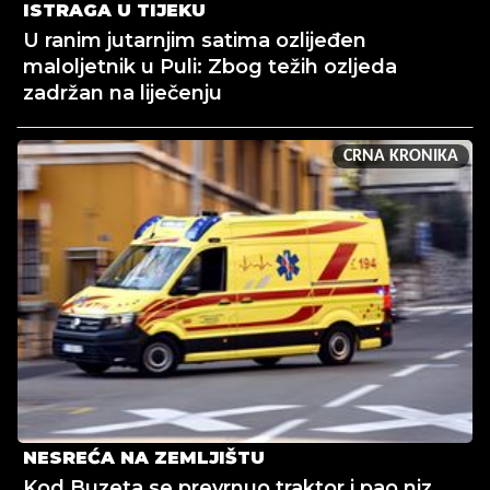
ISTRAGA U TIJEKU
U ranim jutarnjim satima ozlijeđen
maloljetnik u Puli: Zbog težih ozljeda
zadržan na liječenju
CRNA KRONIKA
NESREĆA NA ZEMLJIŠTU
Kod Buzeta se prevrnuo traktor i pao niz