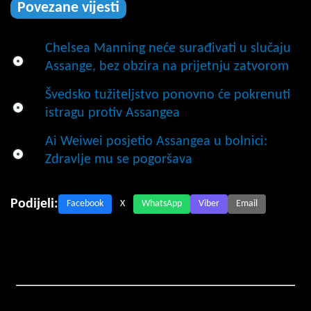
Povezane vijesti
Chelsea Manning neće surađivati u slučaju
Assange, bez obzira na prijetnju zatvorom
Švedsko tužiteljstvo ponovno će pokrenuti
istragu protiv Assangea
Ai Weiwei posjetio Assangea u bolnici:
Zdravlje mu se pogoršava
Podijeli:
Facebook
X
WhatsApp
Viber
Email