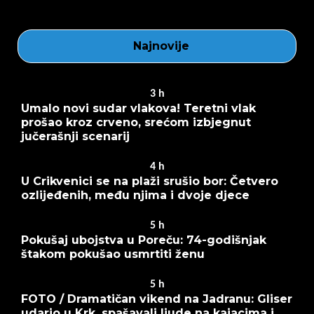
Najnovije
3
h
Umalo novi sudar vlakova! Teretni vlak
prošao kroz crveno, srećom izbjegnut
jučerašnji scenarij
4
h
U Crikvenici se na plaži srušio bor: Četvero
ozlijeđenih, među njima i dvoje djece
5
h
Pokušaj ubojstva u Poreču: 74-godišnjak
štakom pokušao usmrtiti ženu
5
h
FOTO / Dramatičan vikend na Jadranu: Gliser
udario u Krk, spašavali ljude na kajacima i