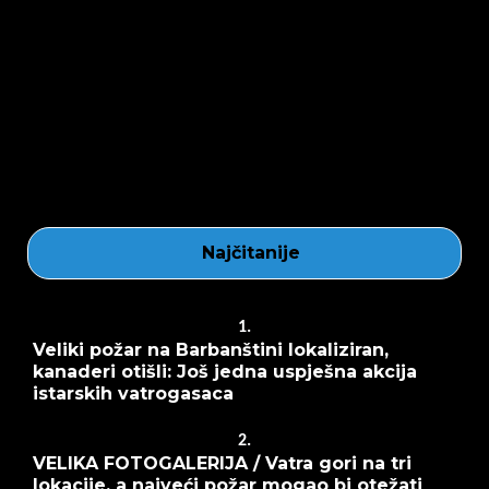
Najčitanije
1.
Veliki požar na Barbanštini lokaliziran,
kanaderi otišli: Još jedna uspješna akcija
istarskih vatrogasaca
2.
VELIKA FOTOGALERIJA / Vatra gori na tri
lokacije, a najveći požar mogao bi otežati