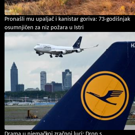
Pronašli mu upaljač i kanistar goriva: 73-godišnjak
osumnjičen za niz požara u Istri
Drama u njemačkoj zračnoj luci: Dron s