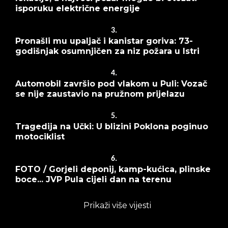
isporuku električne energije
3.
Pronašli mu upaljač i kanistar goriva: 73-
godišnjak osumnjičen za niz požara u Istri
4.
Automobil završio pod vlakom u Puli: Vozač
se nije zaustavio na pružnom prijelazu
5.
Tragedija na Učki: U blizini Poklona poginuo
motociklist
6.
FOTO / Gorjeli deponij, kamp-kućica, plinske
boce... JVP Pula cijeli dan na terenu
Prikaži više vijesti