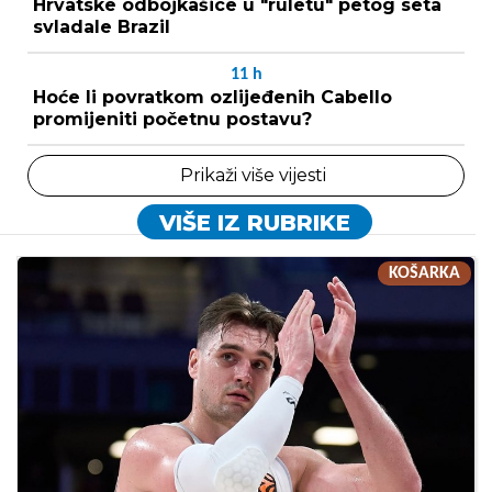
Hrvatske odbojkašice u "ruletu" petog seta
svladale Brazil
11
h
Hoće li povratkom ozlijeđenih Cabello
promijeniti početnu postavu?
Prikaži više vijesti
VIŠE IZ RUBRIKE
KOŠARKA