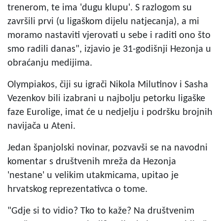
trenerom, te ima 'dugu klupu'. S razlogom su
završili prvi (u ligaškom dijelu natjecanja), a mi
moramo nastaviti vjerovati u sebe i raditi ono što
smo radili danas", izjavio je 31-godišnji Hezonja u
obraćanju medijima.
Olympiakos, čiji su igrači Nikola Milutinov i Sasha
Vezenkov bili izabrani u najbolju petorku ligaške
faze Eurolige, imat će u nedjelju i podršku brojnih
navijača u Ateni.
Jedan španjolski novinar, pozvavši se na navodni
komentar s društvenih mreža da Hezonja
'nestane' u velikim utakmicama, upitao je
hrvatskog reprezentativca o tome.
"Gdje si to vidio? Tko to kaže? Na društvenim