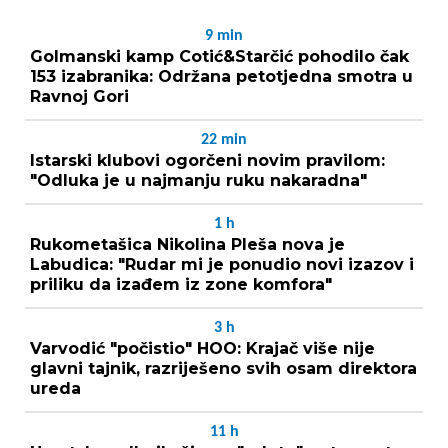
9
min
Golmanski kamp Cotić&Starčić pohodilo čak
153 izabranika: Održana petotjedna smotra u
Ravnoj Gori
22
min
Istarski klubovi ogorčeni novim pravilom:
"Odluka je u najmanju ruku nakaradna"
1
h
Rukometašica Nikolina Pleša nova je
Labudica: "Rudar mi je ponudio novi izazov i
priliku da izađem iz zone komfora"
3
h
Varvodić "počistio" HOO: Krajač više nije
glavni tajnik, razriješeno svih osam direktora
ureda
11
h