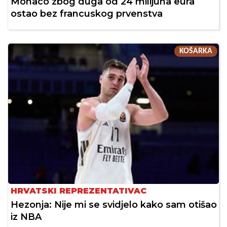
Monaco zbog duga od 24 milijuna eura
ostao bez francuskog prvenstva
KOŠARKA
HRVATSKI REPREZENTATIVAC
Hezonja: Nije mi se svidjelo kako sam otišao
iz NBA