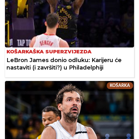
KOŠARKAŠKA SUPERZVIJEZDA
LeBron James donio odluku: Karijeru će
nastaviti (i završiti?) u Philadelphiji
KOŠARKA