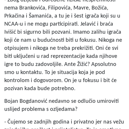
- Zbog ozljeda i određene fizičke nespremnosti
nema Brankovića, Filipovića, Mavre, Božića,
Prkačina i Šamanića, a tu je i šest igrača koji su u
NCAA-u i ne mogu participirati. Jelavić i braća
Ivišić bi sigurno bili pozvani. Imamo zalihu igrača
koji će nam u budućnosti biti u fokusu. Nikoga ne
otpisujem i nikoga ne treba prekrižiti. Oni će svi
biti uključeni u rad reprezentacije kada njihove
igre to budu zadovoljile. Ante Žižić? Apsolutno
smo u kontaktu. To je situacija koja je pod
kontrolom i dogovorom. On je u fokusu i bit će
pozivan kada bude potrebno.
Bojan Bogdanović nedavno se odlučio umiroviti
uslijed problema s ozljedama?
- Čujemo se zadnjih godina i privatno jer nas vežu