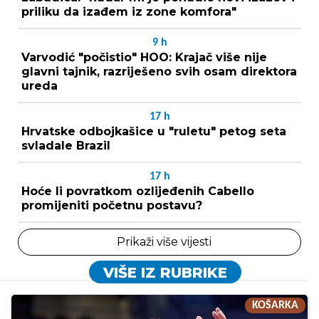
priliku da izađem iz zone komfora"
9
h
Varvodić "počistio" HOO: Krajač više nije
glavni tajnik, razriješeno svih osam direktora
ureda
17
h
Hrvatske odbojkašice u "ruletu" petog seta
svladale Brazil
17
h
Hoće li povratkom ozlijeđenih Cabello
promijeniti početnu postavu?
Prikaži više vijesti
VIŠE IZ RUBRIKE
KOŠARKA