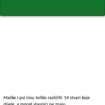
Mačke i psi nisu toliko različiti: 14 stvari koje
dijele, a mnogi vlasnici ne znaju