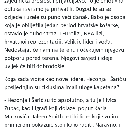
zajednička prošlost i prijateljstvo. To je emotivna
odluka i svi smo je prihvatili. Dogodile su se
ozljede i uzele su puno veći danak. Babo je osoba
koja je obilježila jedan period hrvatske košarke,
ostavio je dubok trag u Euroligi, NBA ligi,
hrvatskoj reprezentaciji. Velik je lider i vođa.
Nedostajat će nam na terenu i očekujem njegovu
potporu pored terena. Njegovi savjeti i ideje
uvijek će biti dobrodošle.
Koga sada vidite kao nove lidere, Hezonja i Šarić u
posljednjim su ciklusima imali uloge kapetana?
- Hezonja i Šarić su to apsolutno, a tu je i Ivica
Zubac, kao i igrači koji dolaze, poput Karla
Matkovića. Jaleen Smith je tihi lider koji svojim
primjerom pokazuje što i kako raditi. Naravno, i