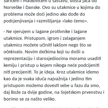
Šarićem i Matkovićem u sastavu, dosta jača od
Norveške i Danske. Ovo su utakmice u kojima do
problema može doći jedino ako dođe do
podcjenjivanja i razmišljanja »lako ćemo«.
- Ne vjerujem u lagane protivnike i lagane
utakmice. Pristupom, igrom i zalaganjem
utakmicu možete učiniti lakšom nego što se
očekivalo. Novim dečkima koji su došli u
reprezentaciju i starosjediocima moramo usaditi
kemiju i pristup u kojem nikoga neće podcijeniti
niti precijeniti. To je ideja. Kroz utakmice idemo
kao da je svaka iduća najvažnija i jedino tim
pristupom možemo dovesti sebe u fazu da smo,
daj Bože za dvije godine, na Svjetskom prvenstvu i
borimo se za našto veliko.