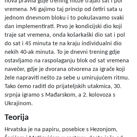
nova pravila gdje trening može trajati sat i pol
vremena. Mi gajimo taj princip od četiri sata u
jednom dnevnom bloku i to pokušavamo svaki
dan implementirati. Prvo je kondicijski dio koji
traje sat vremena, onda košarkaški dio sat i pol
do sat i 45 minuta te na kraju individualni dio
nekih 40-ak minuta. To je dnevni trening gdje
ostavljamo na raspolaganju blok od sat vremena
navečer, gdje je dvorana otvorena za igrače koji
žele napraviti nešto za sebe u umirujućem ritmu.
Tako ćemo raditi do prijateljskih utakmica, 30.
srpnja igramo s Mađarskom, a 2. kolovoza s
Ukrajinom.
Teorija
Hrvatska je na papiru, posebice s Hezonjom,