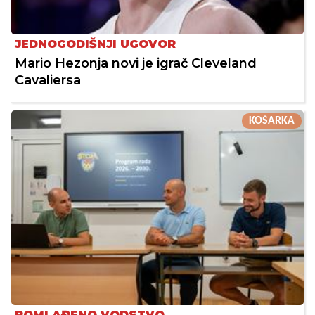
JEDNOGODIŠNJI UGOVOR
Mario Hezonja novi je igrač Cleveland
Cavaliersa
KOŠARKA
POMLAĐENO VODSTVO