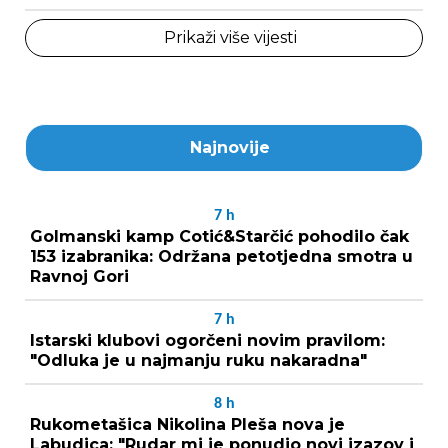
Prikaži više vijesti
Najnovije
7
h
Golmanski kamp Cotić&Starčić pohodilo čak
153 izabranika: Održana petotjedna smotra u
Ravnoj Gori
7
h
Istarski klubovi ogorčeni novim pravilom:
"Odluka je u najmanju ruku nakaradna"
8
h
Rukometašica Nikolina Pleša nova je
Labudica: "Rudar mi je ponudio novi izazov i