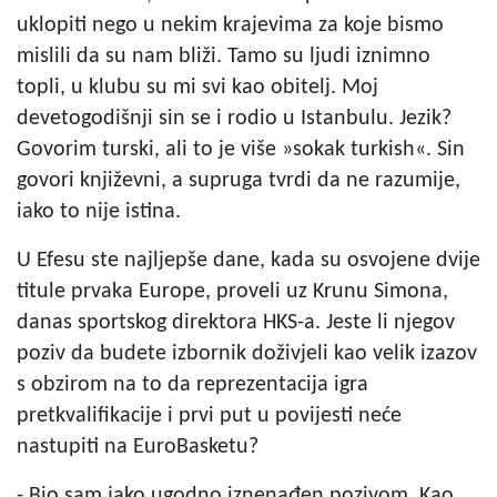
uklopiti nego u nekim krajevima za koje bismo
mislili da su nam bliži. Tamo su ljudi iznimno
topli, u klubu su mi svi kao obitelj. Moj
devetogodišnji sin se i rodio u Istanbulu. Jezik?
Govorim turski, ali to je više »sokak turkish«. Sin
govori književni, a supruga tvrdi da ne razumije,
iako to nije istina.
U Efesu ste najljepše dane, kada su osvojene dvije
titule prvaka Europe, proveli uz Krunu Simona,
danas sportskog direktora HKS-a. Jeste li njegov
poziv da budete izbornik doživjeli kao velik izazov
s obzirom na to da reprezentacija igra
pretkvalifikacije i prvi put u povijesti neće
nastupiti na EuroBasketu?
- Bio sam jako ugodno iznenađen pozivom. Kao