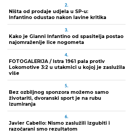
2.
Ništa od prodaje udjela u SP-u:
Infantino odustao nakon lavine kritika
3.
Kako je Gianni Infantino od spasitelja postao
najomraženije lice nogometa
4.
FOTOGALERIJA / Istra 1961 pala protiv
Lokomotive 3:2 u utakmici u kojoj je zaslužila
više
5.
Bez ozbiljnog sponzora možemo samo
životariti, dvoranski sport je na rubu
izumiranja
6.
Javier Cabello: Nismo zaslužili izgubiti i
razočarani smo rezultatom