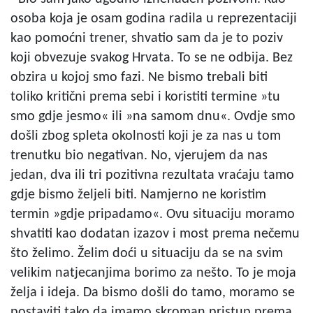
osoba koja je osam godina radila u reprezentaciji
kao pomoćni trener, shvatio sam da je to poziv
koji obvezuje svakog Hrvata. To se ne odbija. Bez
obzira u kojoj smo fazi. Ne bismo trebali biti
toliko kritični prema sebi i koristiti termine »tu
smo gdje jesmo« ili »na samom dnu«. Ovdje smo
došli zbog spleta okolnosti koji je za nas u tom
trenutku bio negativan. No, vjerujem da nas
jedan, dva ili tri pozitivna rezultata vraćaju tamo
gdje bismo željeli biti. Namjerno ne koristim
termin »gdje pripadamo«. Ovu situaciju moramo
shvatiti kao dodatan izazov i most prema nečemu
što želimo. Želim doći u situaciju da se na svim
velikim natjecanjima borimo za nešto. To je moja
želja i ideja. Da bismo došli do tamo, moramo se
postaviti tako da imamo skroman pristup prema