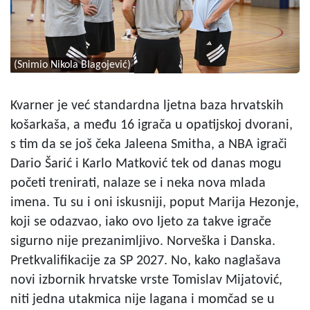
(Snimio Nikola Blagojević)
Kvarner je već standardna ljetna baza hrvatskih
košarkaša, a među 16 igrača u opatijskoj dvorani,
s tim da se još čeka Jaleena Smitha, a NBA igrači
Dario Šarić i Karlo Matković tek od danas mogu
početi trenirati, nalaze se i neka nova mlada
imena. Tu su i oni iskusniji, poput Marija Hezonje,
koji se odazvao, iako ovo ljeto za takve igrače
sigurno nije prezanimljivo. Norveška i Danska.
Pretkvalifikacije za SP 2027. No, kako naglašava
novi izbornik hrvatske vrste Tomislav Mijatović,
niti jedna utakmica nije lagana i momčad se u