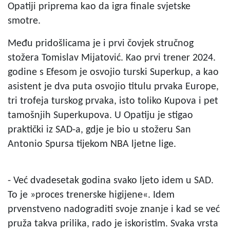
Opatiji priprema kao da igra finale svjetske
smotre.
Među pridošlicama je i prvi čovjek stručnog
stožera Tomislav Mijatović. Kao prvi trener 2024.
godine s Efesom je osvojio turski Superkup, a kao
asistent je dva puta osvojio titulu prvaka Europe,
tri trofeja turskog prvaka, isto toliko Kupova i pet
tamošnjih Superkupova. U Opatiju je stigao
praktički iz SAD-a, gdje je bio u stožeru San
Antonio Spursa tijekom NBA ljetne lige.
- Već dvadesetak godina svako ljeto idem u SAD.
To je »proces trenerske higijene«. Idem
prvenstveno nadograditi svoje znanje i kad se već
pruža takva prilika, rado je iskoristim. Svaka vrsta