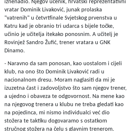
iznenadio. Njegov učenik, hrvatski reprezentativni
vratar Dominik Livaković, junak prolaska
"vatrenih" u četvrtfinale Svjetskog prvenstva u
Katru kad je obranio tri udarca s bijele točke,
učinio je učitelja itekako ponosnim. A učitelj je
Rovinjež Sandro Žufić, trener vratara u GNK
Dinamo.
- Naravno da sam ponosan, kao uostalom i cijeli
klub, na ono što Dominik Livaković radi u
nacionalnom dresu. Moram naglasiti da mi je
izuzetna čast i zadovoljstvo što sam njegov trener,
a ujedno i obaveza te odgovornost. Na mene kao
na njegovog trenera u klubu ne treba gledati kao
na pojedinca, mi nismo individualci već dio
stožera te taktiku dogovaramo s ostatkom
stručnog stožera na čelu s glavnim trenerom.