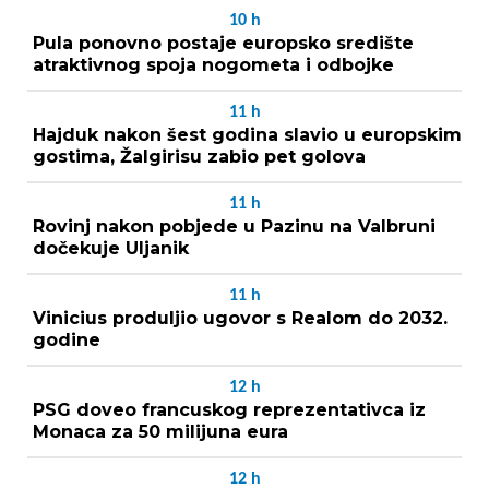
10
h
Pula ponovno postaje europsko središte
atraktivnog spoja nogometa i odbojke
11
h
Hajduk nakon šest godina slavio u europskim
gostima, Žalgirisu zabio pet golova
11
h
Rovinj nakon pobjede u Pazinu na Valbruni
dočekuje Uljanik
11
h
Vinicius produljio ugovor s Realom do 2032.
godine
12
h
PSG doveo francuskog reprezentativca iz
Monaca za 50 milijuna eura
12
h