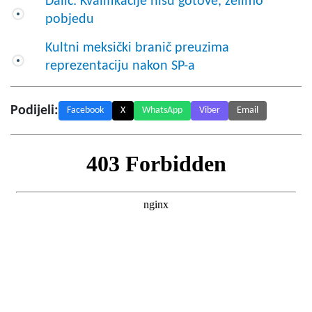
Dalić: Kvalifikacije nisu gotove, želimo
pobjedu
Kultni meksički branič preuzima
reprezentaciju nakon SP-a
Podijeli:
Facebook
X
WhatsApp
Viber
Email