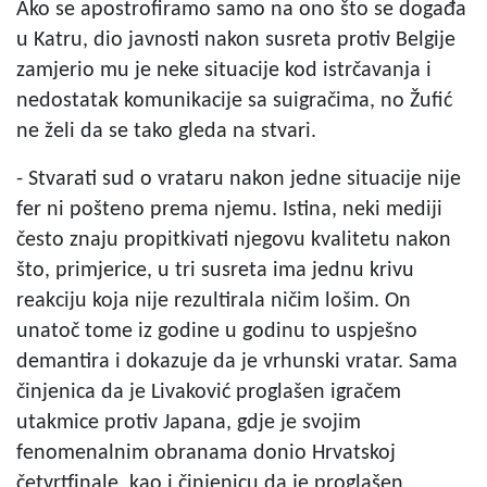
Ako se apostrofiramo samo na ono što se događa
u Katru, dio javnosti nakon susreta protiv Belgije
zamjerio mu je neke situacije kod istrčavanja i
nedostatak komunikacije sa suigračima, no Žufić
ne želi da se tako gleda na stvari.
- Stvarati sud o vrataru nakon jedne situacije nije
fer ni pošteno prema njemu. Istina, neki mediji
često znaju propitkivati njegovu kvalitetu nakon
što, primjerice, u tri susreta ima jednu krivu
reakciju koja nije rezultirala ničim lošim. On
unatoč tome iz godine u godinu to uspješno
demantira i dokazuje da je vrhunski vratar. Sama
činjenica da je Livaković proglašen igračem
utakmice protiv Japana, gdje je svojim
fenomenalnim obranama donio Hrvatskoj
četvrtfinale, kao i činjenicu da je proglašen