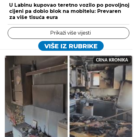
U Labinu kupovao teretno vozilo po povoljnoj
cijeni pa dobio blok na mobitelu: Prevaren
za više tisuća eura
Prikaži više vijesti
VIŠE IZ RUBRIKE
CRNA KRONIKA