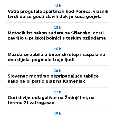
13
h
Vatra progutala apartman kod Poreča, vlasnik
tvrdi da su gosti slavili dok je kuća gorjela
13
h
Motociklist nakon sudara na Šišanskoj cesti
završio u pulskoj bolnici s teškim ozljedama
16
h
Mazda se zabila u betonski stup i raspala na
dva dijela, poginulo troje ljudi
16
h
Slovenac montirao nepripadajuće tablice
kako ne bi platio ulaz na Kamenjak
17
h
Gori divlje odlagalište na Žminjštini, na
terenu 21 vatrogasac
19
h