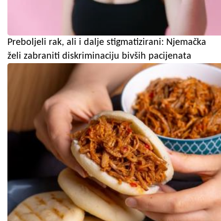
Preboljeli rak, ali i dalje stigmatizirani: Njemačka
želi zabraniti diskriminaciju bivših pacijenata