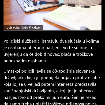
Ilustracija (foto Pixabay)
Policijski službenici istražuju dva slučaja u kojima
je osobama obećano nasljedstvo te su one, u
uvjerenju da će dobiti novac, plaćale troškove
nepoznatim osobama.
Umaškoj policiji javila se 68-godišnja slovenska
državljanka koja je podnijela prijavu protiv osobe
koja joj se u veljači putem interneta predstavila
kao španjolski državljanin, a koji joj je obećao
nasljedstvo od preko milijun eura. Ženi je rekao
da samo treba uplatiti troškove prijenosa novca