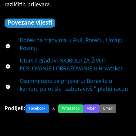
različitih prijevara.
Povezane vijesti
Doček na trgovima u Puli, Poreču, Umagu i
Rovinju
Istarski gradovi NAJBOLJI ZA ŽIVOT,
POSLOVANJE I OBRAZOVANJE u Hrvatskoj
Osumnjičene za prijevaru: Boravile u
kampu, pa otišle "zaboravivši" platiti račun
Podijeli:
Facebook
X
WhatsApp
Viber
Email