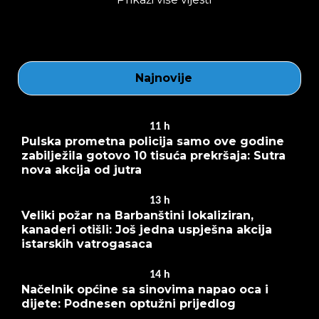
Najnovije
11
h
Pulska prometna policija samo ove godine
zabilježila gotovo 10 tisuća prekršaja: Sutra
nova akcija od jutra
13
h
Veliki požar na Barbanštini lokaliziran,
kanaderi otišli: Još jedna uspješna akcija
istarskih vatrogasaca
14
h
Načelnik općine sa sinovima napao oca i
dijete: Podnesen optužni prijedlog