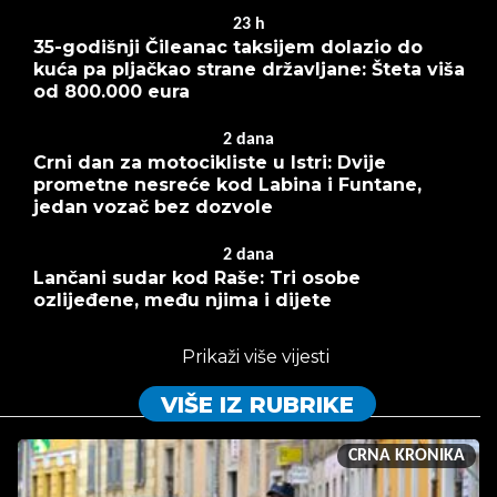
23
h
35-godišnji Čileanac taksijem dolazio do
kuća pa pljačkao strane državljane: Šteta viša
od 800.000 eura
2
dana
Crni dan za motocikliste u Istri: Dvije
prometne nesreće kod Labina i Funtane,
jedan vozač bez dozvole
2
dana
Lančani sudar kod Raše: Tri osobe
ozlijeđene, među njima i dijete
Prikaži više vijesti
VIŠE IZ RUBRIKE
CRNA KRONIKA