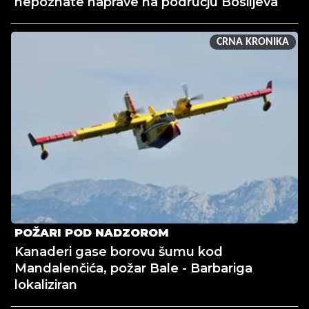
nepoznate naprave na području Bosiljeva
CRNA KRONIKA
POŽARI POD NADZOROM
Kanaderi gase borovu šumu kod
Mandalenčića, požar Bale - Barbariga
lokaliziran