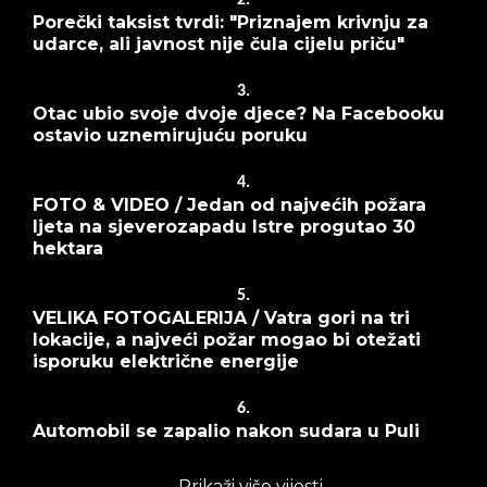
Porečki taksist tvrdi: "Priznajem krivnju za
udarce, ali javnost nije čula cijelu priču"
3.
Otac ubio svoje dvoje djece? Na Facebooku
ostavio uznemirujuću poruku
4.
FOTO & VIDEO / Jedan od najvećih požara
ljeta na sjeverozapadu Istre progutao 30
hektara
5.
VELIKA FOTOGALERIJA / Vatra gori na tri
lokacije, a najveći požar mogao bi otežati
isporuku električne energije
6.
Automobil se zapalio nakon sudara u Puli
Prikaži više vijesti