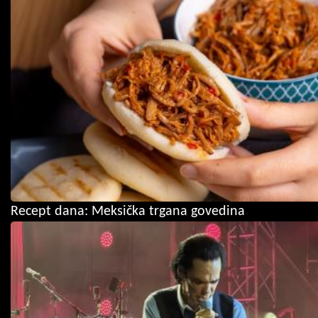
Recept dana: Meksička trgana govedina