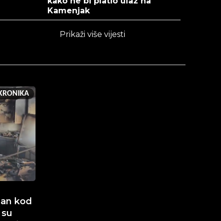
kako ne bi platio ulaz na
Kamenjak
Prikaži više vijesti
KRONIKA
man kod
 su