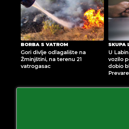
BORBA S VATROM
SKUPA 
Gori divlje odlagalište na
U Labin
Žminjštini, na terenu 21
vozilo p
vatrogasac
dobio b
Prevare