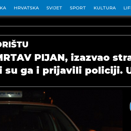
IKA
HRVATSKA
SVIJET
SPORT
KULTURA
LI
RIŠTU
TAV PIJAN, izazvao str
u ga i prijavili policiji. 