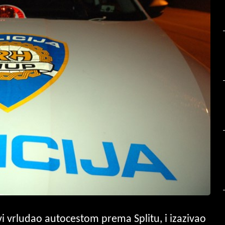
rvi vrludao autocestom prema Splitu, i izazivao