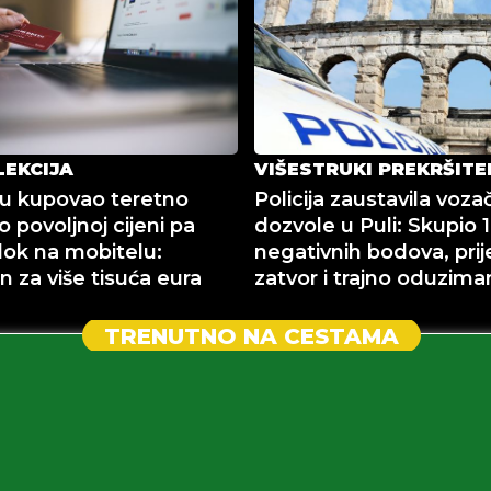
LEKCIJA
VIŠESTRUKI PREKRŠITE
u kupovao teretno
Policija zaustavila voza
o povoljnoj cijeni pa
dozvole u Puli: Skupio 
lok na mobitelu:
negativnih bodova, prij
n za više tisuća eura
zatvor i trajno oduzima
TRENUTNO NA CESTAMA