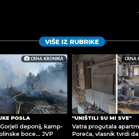
VIŠE IZ RUBRIKE
CRNA KRONIKA
CRNA 
UKE POSLA
"UNIŠTILI SU MI SVE"
Gorjeli deponij, kamp-
Vatra progutala apart
plinske boce... JVP
Poreča, vlasnik tvrdi da