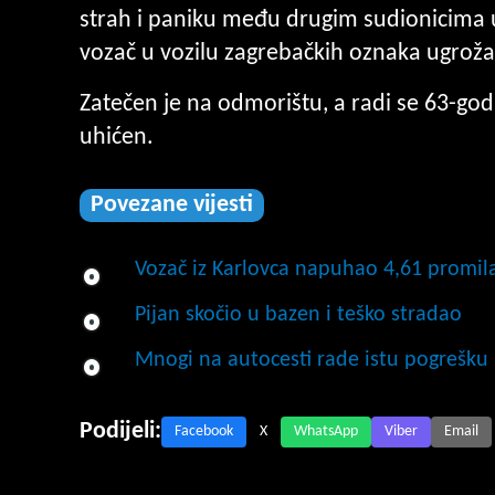
strah i paniku među drugim sudionicima u 
vozač u vozilu zagrebačkih oznaka ugroža
Zatečen je na odmorištu, a radi se 63-godi
uhićen.
Povezane vijesti
Vozač iz Karlovca napuhao 4,61 promil
Pijan skočio u bazen i teško stradao
Mnogi na autocesti rade istu pogrešku 
Podijeli:
Facebook
X
WhatsApp
Viber
Email