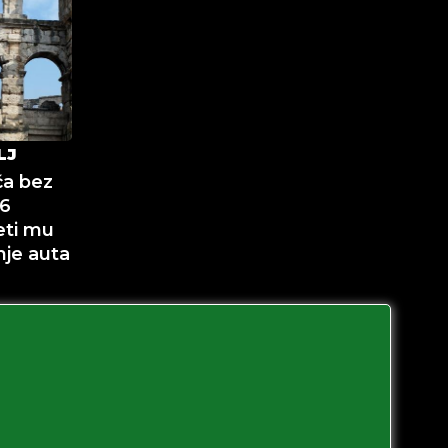
LJ
ča bez
16
eti mu
nje auta