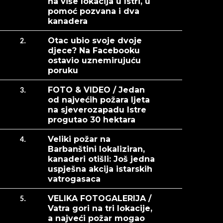
na više lokacija u Istri, u
pomoć pozvana i dva
kanadera
Otac ubio svoje dvoje
2.
djece? Na Facebooku
ostavio uznemirujuću
poruku
FOTO & VIDEO / Jedan
3.
od najvećih požara ljeta
na sjeverozapadu Istre
progutao 30 hektara
Veliki požar na
4.
Barbanštini lokaliziran,
kanaderi otišli: Još jedna
uspješna akcija istarskih
vatrogasaca
VELIKA FOTOGALERIJA /
5.
Vatra gori na tri lokacije,
a najveći požar mogao