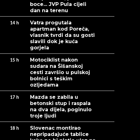
boce... JVP Pula cijeli
dan na terenu
Vatra progutala
14
h
apartman kod Poreča,
vlasnik tvrdi da su gosti
slavili dok je kuća
gorjela
Motociklist nakon
15
h
sudara na Šišanskoj
cesti završio u pulskoj
bolnici s teškim
ozljedama
Mazda se zabila u
17
h
betonski stup i raspala
na dva dijela, poginulo
troje ljudi
Slovenac montirao
18
h
nepripadajuće tablice