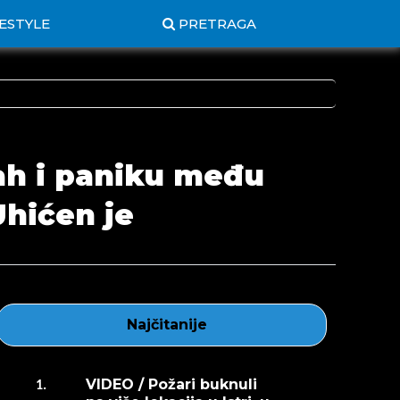
FESTYLE
PRETRAGA
ah i paniku među
Uhićen je
Najčitanije
VIDEO / Požari buknuli
1.