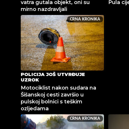
vatra gutala objekt, oni su
Pula cij
mirno nazdravljali
CRNA KRONIKA
POLICIJA JOŠ UTVRĐUJE
UZROK
Motociklist nakon sudara na
Šišanskoj cesti završio u
pulskoj bolnici s teškim
ozljedama
CRNA KRONIKA