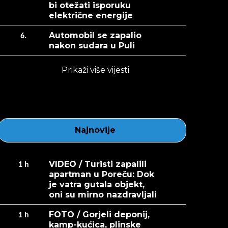
bi otežati isporuku
električne energije
Automobil se zapalio
6.
nakon sudara u Puli
Prikaži više vijesti
Najnovije
VIDEO / Turisti zapalili
1
h
apartman u Poreču: Dok
je vatra gutala objekt,
oni su mirno nazdravljali
FOTO / Gorjeli deponij,
1
h
kamp-kućica, plinske