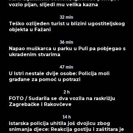
vozio pijan, slijedi mu velika kazna
32
min
Teško ozlijeđen turist u blizini ugostiteljskog
objekta u Fažani
36
min
Napao muškarca u parku u Puli pa pobjegao s
ukradenim stvarima
47
min
U Istri nestale dvije osobe: Policija moli
građane za pomoć u potrazi
2
h
FOTO / Sudarila se dva vozila na raskrižju
Zagrebačke i Rakovčeve
14
h
Istarska policija uhitila još dvojicu zbog
snimanja djece: Reakcija gostiju i zaštitara je