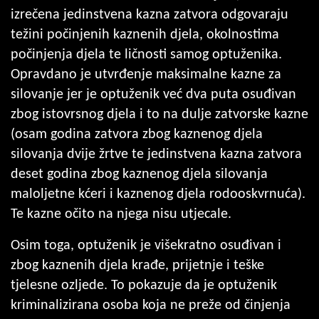
izrečena jedinstvena kazna zatvora odgovaraju
težini počinjenih kaznenih djela, okolnostima
počinjenja djela te ličnosti samog optuženika.
Opravdano je utvrđenje maksimalne kazne za
silovanje jer je optuženik već dva puta osuđivan
zbog istovrsnog djela i to na dulje zatvorske kazne
(osam godina zatvora zbog kaznenog djela
silovanja dvije žrtve te jedinstvena kazna zatvora
deset godina zbog kaznenog djela silovanja
maloljetne kćeri i kaznenog djela rodooskvrnuća).
Te kazne očito na njega nisu utjecale.
Osim toga, optuženik je višekratno osuđivan i
zbog kaznenih djela krađe, prijetnje i teške
tjelesne ozljede. To pokazuje da je optuženik
kriminalizirana osoba koja ne preže od činjenja