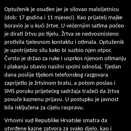
Optuženik je osuđen jer je silovao maloljetnicu
(dob: 17 godina i 11 mjeseci). Kao prijatelj majke
boravio je u kući žrtve. U večernjim satima počeo
je dirati žrtvu po tijelu. Žrtva se nedvosmisleno
protivila tjelesnom kontaktu i otimala. Optuženik
je upotrijebio silu kako bi suzbio njen otpor.
Čvrsto je držao za ruke i usprkos njenom otimanju
i plakanju obavio nasilni spolni odnošaj. Tjedan
dana poslije tijekom telefonskog razgovara
zaprijetio je žrtvinom bratu, a potom poslao i
SMS poruku prijetećeg sadržaja tražeći da žrtva
povuče kaznenu prijavu. U postupku je javnost
bila isključena za cijelu raspravu.
Vrhovni sud Republike Hrvatske smatra da
utvrđene kazne zatvora za svako djelo, kao i