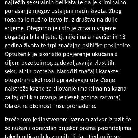
najtežih seksualnih delikata te da je kriminalno
ponašanje njegov ustaljeni način života. Zbog
toga ga je nužno izdvojiti iz društva na dulje
vrijeme. Otegotno je i što je žrtva u vrijeme
događaja bila dijete, tj. nije imala navršenih 18
godina života te trpi značajne psihičke posljedice.
Optuženik je iskoristio povjerenje ukućana s
ciljem bezobzirnog zadovoljavanja vlastitih
seksualnih potreba. Naročiti značaj i karakter
otegotnih okolnosti opravdavaju utvrđenje
najstrože kazne za silovanje (maksimalna kazna
za taj oblik silovanja je deset godina zatvora).
Olakotne okolnosti nisu pronađene.
Izrečenom jedinstvenom kaznom zatvor izrazit će
se nužan i opravdan prijekor prema počiniteljima
takvih odioznih kaznenih djela. Ujedno će se