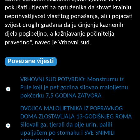
pokušati utjecati na optuženika da shvati krajnju
neprihvatljivost vlastitog ponašanja, ali i pojačati
svijest drugih građana da je činjenje kaznenih
djela pogibeljno, a kažnjavanje počinitelja
pravedno”, naveo je Vrhovni sud.
Povezane vijesti
VRHOVNI SUD POTVRDIO: Monstrumu iz
Pule koji je pet godina silovao maloljetnu
pokćerku 7,5 GODINA ZATVORA
DVOJICA MALOLJETNIKA IZ POPRAVNOG
DOMA ZLOSTAVLJALA 13-GODIŠNJEG ROMA
Silovali ga, tjerali da pije urin, palili
upaljačem po stomaku i SVE SNIMILI