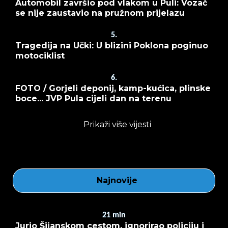
Automobil završio pod vlakom u Puli: Vozač
se nije zaustavio na pružnom prijelazu
5.
Tragedija na Učki: U blizini Poklona poginuo
motociklist
6.
FOTO / Gorjeli deponij, kamp-kućica, plinske
boce... JVP Pula cijeli dan na terenu
Prikaži više vijesti
Najnovije
21
min
Jurio Šijanskom cestom, ignorirao policiju i