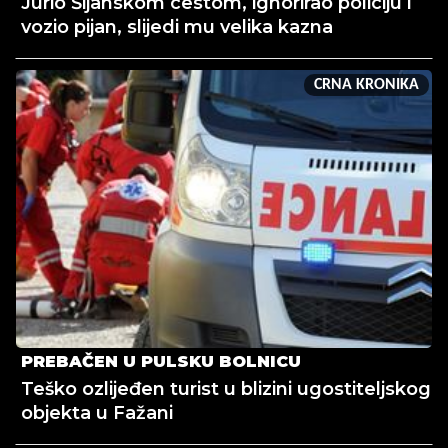
Jurio Šijanskom cestom, ignorirao policiju i
vozio pijan, slijedi mu velika kazna
CRNA KRONIKA
PREBAČEN U PULSKU BOLNICU
Teško ozlijeđen turist u blizini ugostiteljskog
objekta u Fažani