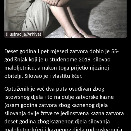
(Ilustracija/Arhiva)
Deset godina i pet mjeseci zatvora dobio je 55-
godišnjak koji je u studenome 2019. silovao
maloljetnicu, a nakon toga prijetio njezinoj
obitelji. Silovao je i vlastitu kćer.
Optuženik je već dva puta osuđivan zbog
istovrsnog djela i to na dulje zatvorske kazne
(osam godina zatvora zbog kaznenog djela
silovanja dvije žrtve te jedinstvena kazna zatvora
deset godina zbog kaznenog djela silovanja
maloljetne kćeri i kaznenog djela rodooskvrnuća.