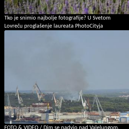
Tko je snimio najbolje fotografije? U Svetom
Lovreču proglašenje laureata PhotoCityja
FOTO & VIDEO / Dim se nadvio nad Valelungom,