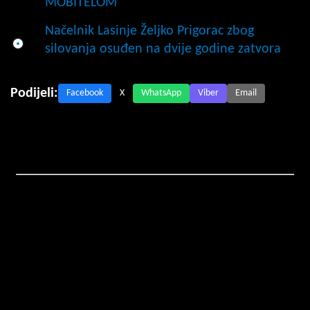
MOBITELOM
Načelnik Lasinje Željko Prigorac zbog
silovanja osuđen na dvije godine zatvora
Podijeli:
Facebook
X
WhatsApp
Viber
Email