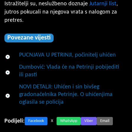
Istražitelji su, neslužbeno doznaje
Jutarnji list
,
jutros pokucali na njegova vrata s nalogom za
pretres.
Povezane vijesti
PUCNJAVA U PETRINJI, počinitelj uhićen
Dumbović: Vlada će na Petrinji pobijediti
ili pasti
NOVI DETALJI: Uhićen i sin bivšeg
gradonačelnika Petrinje. O uhićenjima
oglasila se policija
Podijeli:
Facebook
X
WhatsApp
Viber
Email