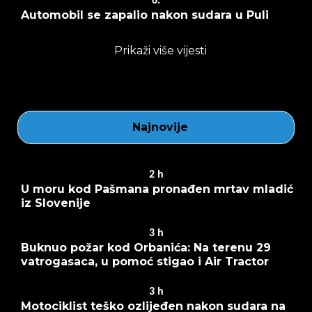
6.
Automobil se zapalio nakon sudara u Puli
Prikaži više vijesti
Najnovije
2
h
U moru kod Pašmana pronađen mrtav mladić
iz Slovenije
3
h
Buknuo požar kod Orbanića: Na terenu 29
vatrogasaca, u pomoć stigao i Air Tractor
3
h
Motociklist teško ozlijeđen nakon sudara na