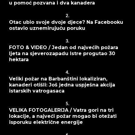
u pomoć pozvana i dva kanadera
2.
Otac ubio svoje dvoje djece? Na Facebooku
ostavio uznemirujuću poruku
3.
FOTO & VIDEO / Jedan od najvećih požara
ljeta na sjeverozapadu Istre progutao 30
hektara
4.
Veliki požar na Barbanštini lokaliziran,
kanaderi otišli: Još jedna uspješna akcija
istarskih vatrogasaca
5.
VELIKA FOTOGALERIJA / Vatra gori na tri
lokacije, a najveći požar mogao bi otežati
isporuku električne energije