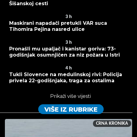
Šišanskoj cesti
3
h
Maskirani napadači pretukli VAR suca
Tihomira Pejina nasred ulice
3
h
Pronašli mu upaljač i kanistar goriva: 73-
godišnjak osumnjičen za niz požara u Istri
4
h
Tukli Slovence na medulinskoj rivi: Policija
privela 22-godišnjaka, traga za ostalima
Prikaži više vijesti
VIŠE IZ RUBRIKE
CRNA KRONIKA