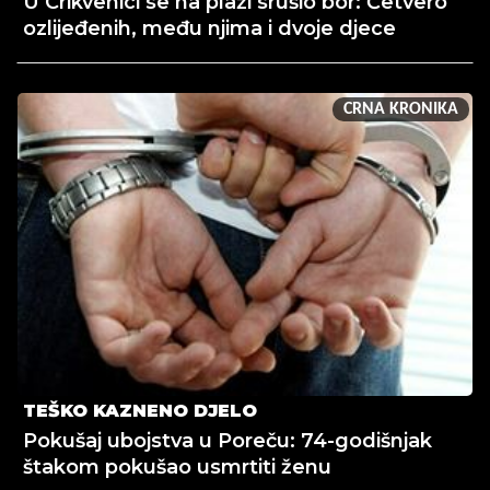
U Crikvenici se na plaži srušio bor: Četvero
ozlijeđenih, među njima i dvoje djece
CRNA KRONIKA
TEŠKO KAZNENO DJELO
Pokušaj ubojstva u Poreču: 74-godišnjak
štakom pokušao usmrtiti ženu