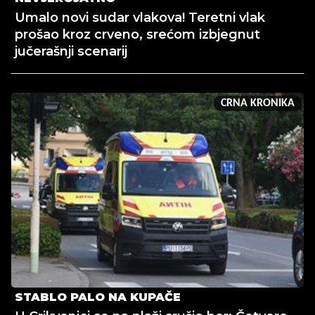
Umalo novi sudar vlakova! Teretni vlak
prošao kroz crveno, srećom izbjegnut
jučerašnji scenarij
CRNA KRONIKA
STABLO PALO NA KUPAČE