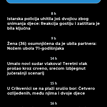
8
h
Istarska policija uhitila još dvojicu zbog
snimanja djece: Reakcija gostiju i zaštitara je
bila ključna
9
h
Žena (36) osumnjičena da je ubila partnera:
Nožem ubola 71-godišnjaka
14
h
Umalo novi sudar vlakova! Teretni vlak
prošao kroz crveno, srećom izbjegnut
jučerašnji scenarij
15
h
U Crikvenici se na plaži srušio bor: Četvero
ozlijeđenih, među njima i dvoje djece
16
h