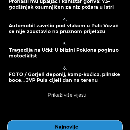
Pronašli mu upaljač i kanistar goriva: 73-
godišnjak osumnjičen za niz požara u Istri
4.
Automobil završio pod vlakom u Puli: Vozač
se nije zaustavio na pružnom prijelazu
5.
Tragedija na Učki: U blizini Poklona poginuo
motociklist
6.
FOTO / Gorjeli deponij, kamp-kućica, plinske
boce... JVP Pula cijeli dan na terenu
Prikaži više vijesti
Najnovije