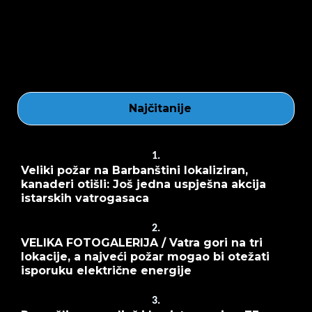
Najčitanije
1.
Veliki požar na Barbanštini lokaliziran,
kanaderi otišli: Još jedna uspješna akcija
istarskih vatrogasaca
2.
VELIKA FOTOGALERIJA / Vatra gori na tri
lokacije, a najveći požar mogao bi otežati
isporuku električne energije
3.