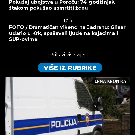
Pokušaj ubojstva u Poreču: 74-godišnjak
štakom pokušao usmrtiti ženu
17
h
FOTO / Dramatičan vikend na Jadranu: Gliser
udario u Krk, spašavali ljude na kajacima i
SUP-ovima
Prikaži više vijesti
VIŠE IZ RUBRIKE
CRNA KRONIKA