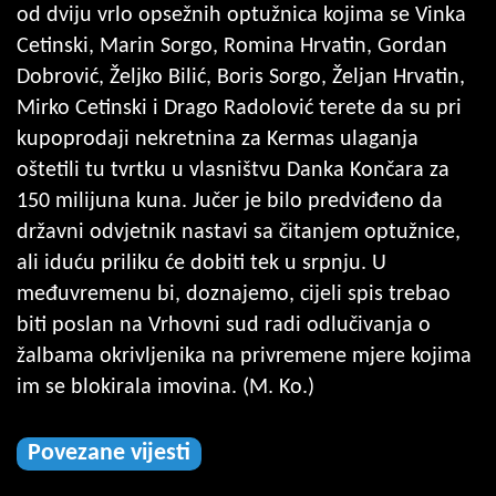
od dviju vrlo opsežnih optužnica kojima se Vinka
Cetinski, Marin Sorgo, Romina Hrvatin, Gordan
Dobrović, Željko Bilić, Boris Sorgo, Željan Hrvatin,
Mirko Cetinski i Drago Radolović terete da su pri
kupoprodaji nekretnina za Kermas ulaganja
oštetili tu tvrtku u vlasništvu Danka Končara za
150 milijuna kuna. Jučer je bilo predviđeno da
državni odvjetnik nastavi sa čitanjem optužnice,
ali iduću priliku će dobiti tek u srpnju. U
međuvremenu bi, doznajemo, cijeli spis trebao
biti poslan na Vrhovni sud radi odlučivanja o
žalbama okrivljenika na privremene mjere kojima
im se blokirala imovina. (M. Ko.)
Povezane vijesti