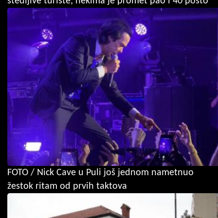
štedljive turiste, nekima je promet pao i 40 posto
FOTO / Nick Cave u Puli još jednom nametnuo
žestok ritam od prvih taktova