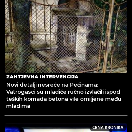
ZAHTJEVNA INTERVENCIJA
Novi detalji nesreće na Pećinama:
Vatrogasci su mladiće ručno izvlačili ispod
teških komada betona vile omiljene među
mladima
CRNA KRONIKA