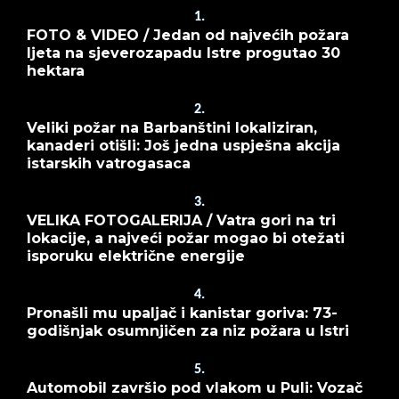
1.
FOTO & VIDEO / Jedan od najvećih požara
ljeta na sjeverozapadu Istre progutao 30
hektara
2.
Veliki požar na Barbanštini lokaliziran,
kanaderi otišli: Još jedna uspješna akcija
istarskih vatrogasaca
3.
VELIKA FOTOGALERIJA / Vatra gori na tri
lokacije, a najveći požar mogao bi otežati
isporuku električne energije
4.
Pronašli mu upaljač i kanistar goriva: 73-
godišnjak osumnjičen za niz požara u Istri
5.
Automobil završio pod vlakom u Puli: Vozač