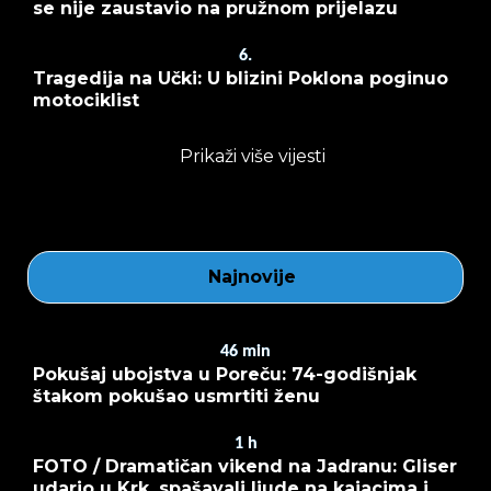
se nije zaustavio na pružnom prijelazu
6.
Tragedija na Učki: U blizini Poklona poginuo
motociklist
Prikaži više vijesti
Najnovije
46
min
Pokušaj ubojstva u Poreču: 74-godišnjak
štakom pokušao usmrtiti ženu
1
h
FOTO / Dramatičan vikend na Jadranu: Gliser
udario u Krk, spašavali ljude na kajacima i