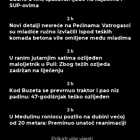
SUP-ovima
3
h
Novi detalji nesreće na Pećinama: Vatrogasci
su mladiće ručno izvlačili ispod teških
komada betona vile omiljene među mladima
3
h
U ranim jutarnjim satima ozlijeđen
maloljetnik u Puli: Zbog težih ozljeda
zadržan na liječenju
3
h
Kod Buzeta se prevrnuo traktor i pao niz
padinu: 47-godišnjak teško ozlijeđen
3
h
U Medulinu roniocu pozlilo na dubini većoj
od 20 metara: Preminuo unatoč reanimaciji
Prikaži više vijesti