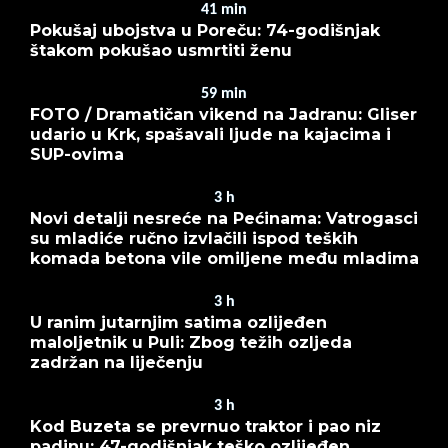
41
min
Pokušaj ubojstva u Poreču: 74-godišnjak
štakom pokušao usmrtiti ženu
59
min
FOTO / Dramatičan vikend na Jadranu: Gliser
udario u Krk, spašavali ljude na kajacima i
SUP-ovima
3
h
Novi detalji nesreće na Pećinama: Vatrogasci
su mladiće ručno izvlačili ispod teških
komada betona vile omiljene među mladima
3
h
U ranim jutarnjim satima ozlijeđen
maloljetnik u Puli: Zbog težih ozljeda
zadržan na liječenju
3
h
Kod Buzeta se prevrnuo traktor i pao niz
padinu: 47-godišnjak teško ozlijeđen