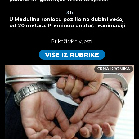
3
h
U Medulinu roniocu pozlilo na dubini većoj
od 20 metara: Preminuo unatoč reanimaciji
Prikaži više vijesti
VIŠE IZ RUBRIKE
CRNA KRONIKA