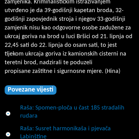
zamjenika. Kriminalističkim istraživanjem
utvrđeno je da 39-godišnji kapetan broda, 32-
godišnji zapovjednik stroja i njegov 33-godišnji
zamjenik nisu kao odgovorne osobe zadužene za
ukrcaj goriva na brod u luci Bršici od 21. lipnja od
22,45 sati do 22. lipnja do osam sati, to jest
tijekom ukrcaja goriva iz kamionskih cisterni na
teretni brod, nadzirali te poduzeli
propisane zaštitne i sigurnosne mjere. (Hina)
Povezane vijesti
Raša: Spomen-ploča u čast 185 stradalih
rudara
Raša: Susret harmonikaša i pjevača
Labinštine