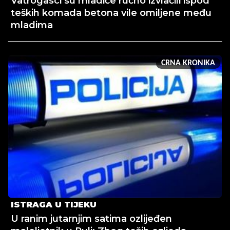
Vatrogasci su mladiće ručno izvlačili ispod
teških komada betona vile omiljene među
mladima
CRNA KRONIKA
ISTRAGA U TIJEKU
U ranim jutarnjim satima ozlijeđen