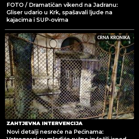
FOTO / Dramatičan vikend na Jadranu:
Gliser udario u Krk, spašavali ljude na
kajacima i SUP-ovima
CRNA KRONIKA
ZAHTJEVNA INTERVENCIJA
Novi detalji nesreće na Pećinama: