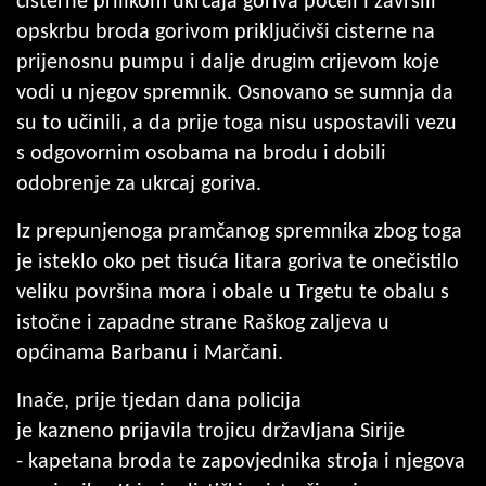
cisterne prilikom ukrcaja goriva počeli i završili
opskrbu broda gorivom priključivši cisterne na
prijenosnu pumpu i dalje drugim crijevom koje
vodi u njegov spremnik. Osnovano se sumnja da
su to učinili, a da prije toga nisu uspostavili vezu
s odgovornim osobama na brodu i dobili
odobrenje za ukrcaj goriva.
Iz prepunjenoga pramčanog spremnika zbog toga
je isteklo oko pet tisuća litara goriva te onečistilo
veliku površina mora i obale u Trgetu te obalu s
istočne i zapadne strane Raškog zaljeva u
općinama Barbanu i Marčani.
Inače, prije tjedan dana policija
je kazneno prijavila trojicu državljana Sirije
- kapetana broda te zapovjednika stroja i njegova