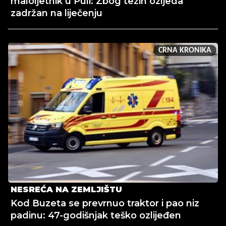
maloljetnik u Puli: Zbog težih ozljeda
zadržan na liječenju
CRNA KRONIKA
NESREĆA NA ZEMLJIŠTU
Kod Buzeta se prevrnuo traktor i pao niz
padinu: 47-godišnjak teško ozlijeđen