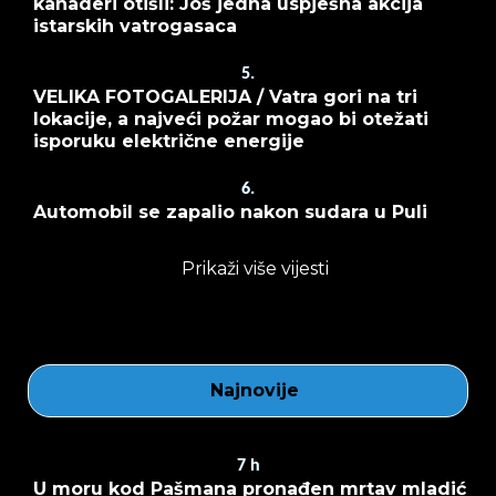
kanaderi otišli: Još jedna uspješna akcija
istarskih vatrogasaca
5.
VELIKA FOTOGALERIJA / Vatra gori na tri
lokacije, a najveći požar mogao bi otežati
isporuku električne energije
6.
Automobil se zapalio nakon sudara u Puli
Prikaži više vijesti
Najnovije
7
h
U moru kod Pašmana pronađen mrtav mladić