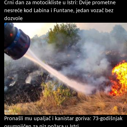
Crni dan za motocikliste u Istri: Dvije prometne
nesreće kod Labina i Funtane, jedan vozač bez
dozvole
Pronašli mu upaljač i kanistar goriva: 73-godišnjak
osumnjičen za niz požara u Istri