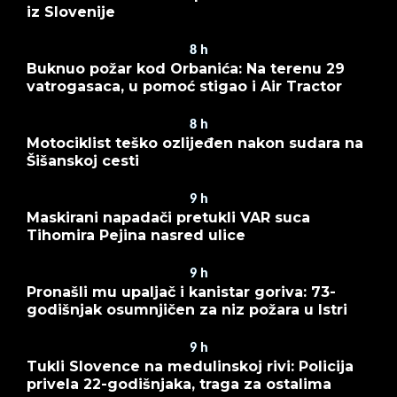
iz Slovenije
8
h
Buknuo požar kod Orbanića: Na terenu 29
vatrogasaca, u pomoć stigao i Air Tractor
8
h
Motociklist teško ozlijeđen nakon sudara na
Šišanskoj cesti
9
h
Maskirani napadači pretukli VAR suca
Tihomira Pejina nasred ulice
9
h
Pronašli mu upaljač i kanistar goriva: 73-
godišnjak osumnjičen za niz požara u Istri
9
h
Tukli Slovence na medulinskoj rivi: Policija
privela 22-godišnjaka, traga za ostalima