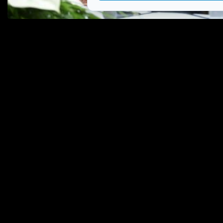
Braniteljske mirovine idu gore? Ministar Medved
otkrio detalje izmjena koje stižu u Sabor
Jutro ili večer? Evo kada je najbolje tuširati se