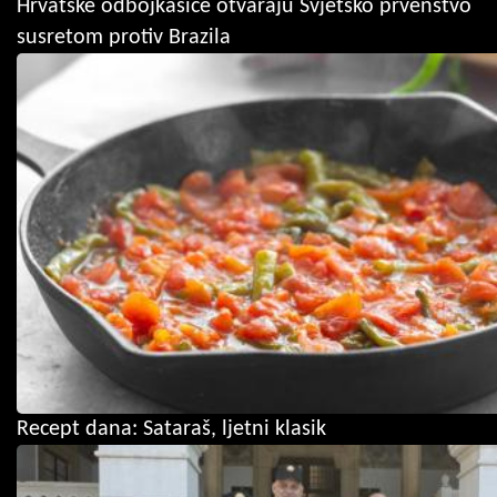
Hrvatske odbojkašice otvaraju Svjetsko prvenstvo
susretom protiv Brazila
Recept dana: Sataraš, ljetni klasik