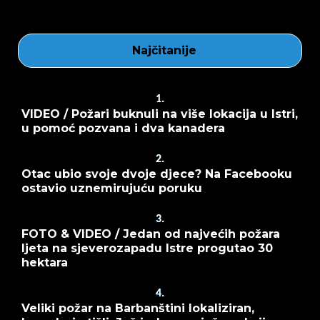
Najčitanije
1.
VIDEO / Požari buknuli na više lokacija u Istri,
u pomoć pozvana i dva kanadera
2.
Otac ubio svoje dvoje djece? Na Facebooku
ostavio uznemirujuću poruku
3.
FOTO & VIDEO / Jedan od najvećih požara
ljeta na sjeverozapadu Istre progutao 30
hektara
4.
Veliki požar na Barbanštini lokaliziran,