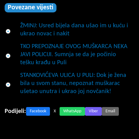
Povezane vijesti
ŽMINJ: Usred bijela dana ušao im u kuću i
ukrao novac i nakit
TKO PREPOZNAJE OVOG MUŠKARCA NEKA
JAVI POLICIJI. Sumnja se da je počinio
tešku krađu u Puli
STANKOVIĆEVA ULICA U PULI: Dok je žena
bila u svom stanu, nepoznat muškarac
ušetao unutra i ukrao joj novčanik!
Podijeli:
Facebook
X
WhatsApp
Viber
Email