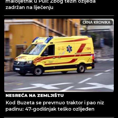
maloljetnik u Puli: Zbog težih ozljeda
zadržan na liječenju
CRNA KRONIKA
NESREĆA NA ZEMLJIŠTU
Kod Buzeta se prevrnuo traktor i pao niz
padinu: 47-godišnjak teško ozlijeđen