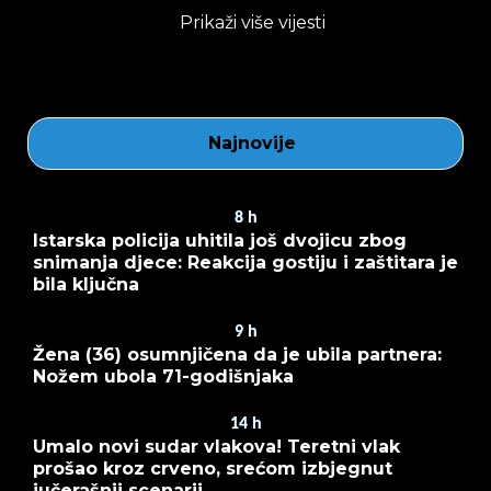
Prikaži više vijesti
Najnovije
8
h
Istarska policija uhitila još dvojicu zbog
snimanja djece: Reakcija gostiju i zaštitara je
bila ključna
9
h
Žena (36) osumnjičena da je ubila partnera:
Nožem ubola 71-godišnjaka
14
h
Umalo novi sudar vlakova! Teretni vlak
prošao kroz crveno, srećom izbjegnut
jučerašnji scenarij