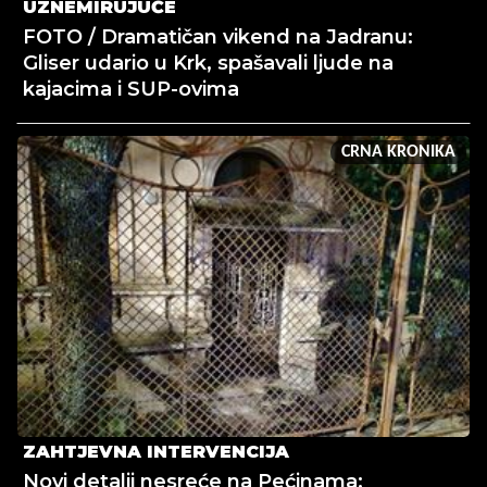
UZNEMIRUJUĆE
FOTO / Dramatičan vikend na Jadranu:
Gliser udario u Krk, spašavali ljude na
kajacima i SUP-ovima
CRNA KRONIKA
ZAHTJEVNA INTERVENCIJA
Novi detalji nesreće na Pećinama: