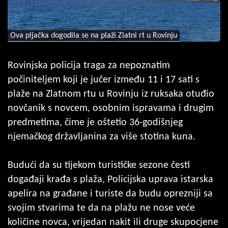
Ova pljačka dogodila se na plaži Zlatni rt u Rovinju
Rovinjska policija traga za nepoznatim
počiniteljem koji je jučer između 11 i 17 sati s
plaže na Zlatnom rtu u Rovinju iz ruksaka otuđio
novčanik s novcem, osobnim ispravama i drugim
predmetima, čime je oštetio 36-godišnjeg
njemačkog državljanina za više stotina kuna.
Budući da su tijekom turističke sezone česti
događaji krađa s plaža, Policijska uprava istarska
apelira na građane i turiste da budu oprezniji sa
svojim stvarima te da na plažu ne nose veće
količine novca, vrijedan nakit ili druge skupocjene