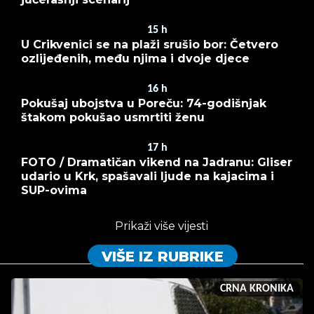
15
h
U Crikvenici se na plaži srušio bor: Četvero
ozlijeđenih, među njima i dvoje djece
16
h
Pokušaj ubojstva u Poreču: 74-godišnjak
štakom pokušao usmrtiti ženu
17
h
FOTO / Dramatičan vikend na Jadranu: Gliser
udario u Krk, spašavali ljude na kajacima i
SUP-ovima
Prikaži više vijesti
VIŠE IZ RUBRIKE
CRNA KRONIKA