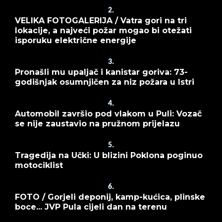
2.
VELIKA FOTOGALERIJA / Vatra gori na tri
lokacije, a najveći požar mogao bi otežati
isporuku električne energije
3.
Pronašli mu upaljač i kanistar goriva: 73-
godišnjak osumnjičen za niz požara u Istri
4.
Automobil završio pod vlakom u Puli: Vozač
se nije zaustavio na pružnom prijelazu
5.
Tragedija na Učki: U blizini Poklona poginuo
motociklist
6.
FOTO / Gorjeli deponij, kamp-kućica, plinske
boce... JVP Pula cijeli dan na terenu