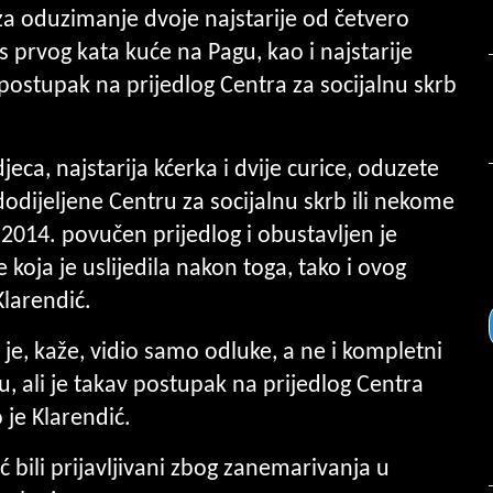
a oduzimanje dvoje najstarije od četvero
 s prvog kata kuće na Pagu, kao i najstarije
v postupak na prijedlog Centra za socijalnu skrb
eca, najstarija kćerka i dvije curice, oduzete
 dodijeljene Centru za socijalnu skrb ili nekome
 2014. povučen prijedlog i obustavljen je
koja je uslijedila nakon toga, tako i ovog
Klarendić.
 je, kaže, vidio samo odluke, a ne i kompletni
u, ali je takav postupak na prijedlog Centra
 je Klarendić.
ć bili prijavljivani zbog zanemarivanja u