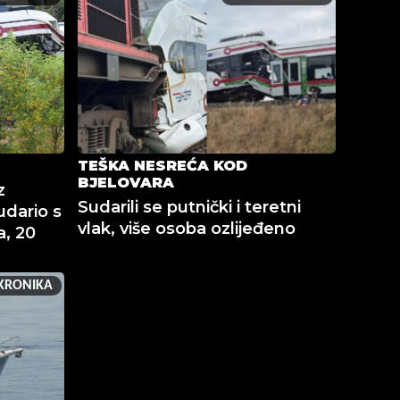
TEŠKA NESREĆA KOD
BJELOVARA
z
Sudarili se putnički i teretni
udario s
vlak, više osoba ozlijeđeno
a, 20
KRONIKA