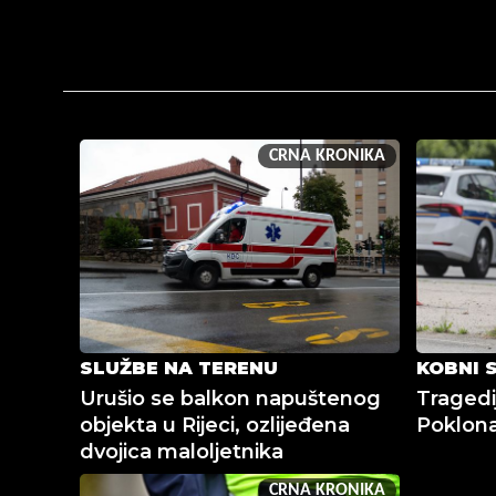
CRNA KRONIKA
SLUŽBE NA TERENU
KOBNI 
Urušio se balkon napuštenog
Tragedij
objekta u Rijeci, ozlijeđena
Poklona
dvojica maloljetnika
CRNA KRONIKA