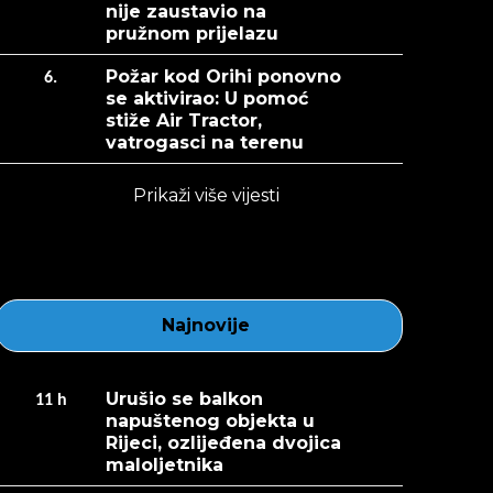
nije zaustavio na
pružnom prijelazu
Požar kod Orihi ponovno
6.
se aktivirao: U pomoć
stiže Air Tractor,
vatrogasci na terenu
Prikaži više vijesti
Najnovije
Urušio se balkon
11
h
napuštenog objekta u
Rijeci, ozlijeđena dvojica
maloljetnika