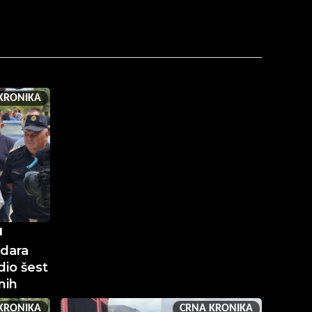
KRONIKA
I
udara
io šest
nih
KRONIKA
CRNA KRONIKA