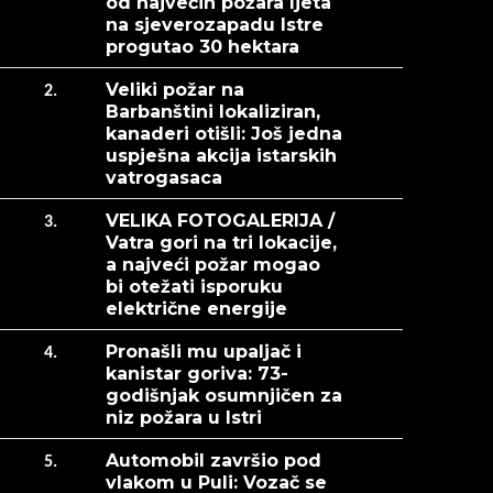
od najvećih požara ljeta
na sjeverozapadu Istre
progutao 30 hektara
Veliki požar na
2.
Barbanštini lokaliziran,
kanaderi otišli: Još jedna
uspješna akcija istarskih
vatrogasaca
VELIKA FOTOGALERIJA /
3.
Vatra gori na tri lokacije,
a najveći požar mogao
bi otežati isporuku
električne energije
Pronašli mu upaljač i
4.
kanistar goriva: 73-
godišnjak osumnjičen za
niz požara u Istri
Automobil završio pod
5.
vlakom u Puli: Vozač se