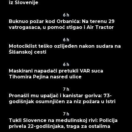
iz Slovenije
6
h
Buknuo požar kod Orbanića: Na terenu 29
vatrogasaca, u pomoć stigao i Air Tractor
6
h
Motociklist teško ozlijeđen nakon sudara na
Šišanskoj cesti
6
h
Maskirani napadači pretukli VAR suca
Tihomira Pejina nasred ulice
7
h
Pronašli mu upaljač i kanistar goriva: 73-
godišnjak osumnjičen za niz požara u Istri
7
h
Tukli Slovence na medulinskoj rivi: Policija
privela 22-godišnjaka, traga za ostalima