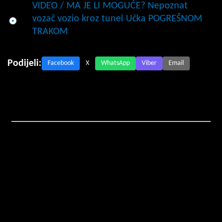
VIDEO / MA JE LI MOGUĆE? Nepoznat
vozač vozio kroz tunel Učka POGREŠNOM
TRAKOM
Podijeli:
Facebook
X
WhatsApp
Viber
Email