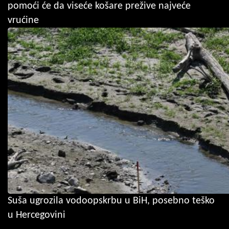
pomoći će da viseće košare prežive najveće
vrućine
Suša ugrozila vodoopskrbu u BiH, posebno teško
u Hercegovini