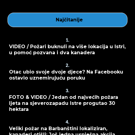
Najčitanije
1.
VIDEO / Požari buknuli na više lokacija u Istri,
u pomoć pozvana i dva kanadera
2.
Otac ubio svoje dvoje djece? Na Facebooku
ostavio uznemirujuću poruku
3.
FOTO & VIDEO / Jedan od najvećih požara
ljeta na sjeverozapadu Istre progutao 30
hektara
4.
Veliki požar na Barbanštini lokaliziran,
kanaderi otišli: Još jedna uspješna akcija