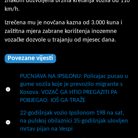
znakom dozvoljena brzina kretanja vozila od 110
km/h.
Izrečena mu je novčana kazna od 3.000 kuna i
zaštitna mjera zabrane korištenja inozemne
vozačke dozvole u trajanju od mjesec dana.
Povezane vijesti
PUCNJAVA NA IPSILONU: Policajac pucao u
gume vozila koje je prevozilo migrante s
Kosova. VOZAČ GA HTIO PREGAZITI PA
POBJEGAO. JOŠ GA TRAŽE
22-godišnjak vozio Ipsilonom 198 na sat,
na pulskoj obilaznici 35-godišnjak ulovljen
mrtav pijan na Vespi