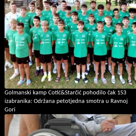
Golmanski kamp Cotić&Starčić pohodilo čak 153
izabranika: Održana petotjedna smotra u Ravnoj
Gori