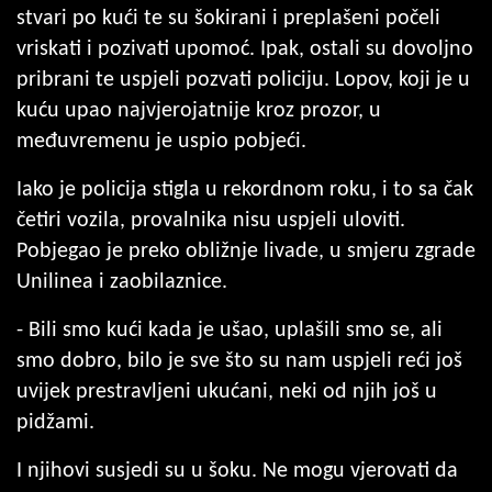
stvari po kući te su šokirani i preplašeni počeli
vriskati i pozivati upomoć. Ipak, ostali su dovoljno
pribrani te uspjeli pozvati policiju. Lopov, koji je u
kuću upao najvjerojatnije kroz prozor, u
međuvremenu je uspio pobjeći.
Iako je policija stigla u rekordnom roku, i to sa čak
četiri vozila, provalnika nisu uspjeli uloviti.
Pobjegao je preko obližnje livade, u smjeru zgrade
Unilinea i zaobilaznice.
- Bili smo kući kada je ušao, uplašili smo se, ali
smo dobro, bilo je sve što su nam uspjeli reći još
uvijek prestravljeni ukućani, neki od njih još u
pidžami.
I njihovi susjedi su u šoku. Ne mogu vjerovati da