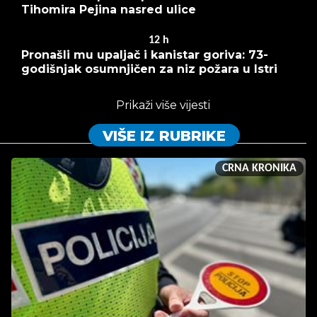
Tihomira Pejina nasred ulice
12
h
Pronašli mu upaljač i kanistar goriva: 73-
godišnjak osumnjičen za niz požara u Istri
Prikaži više vijesti
VIŠE IZ RUBRIKE
CRNA KRONIKA