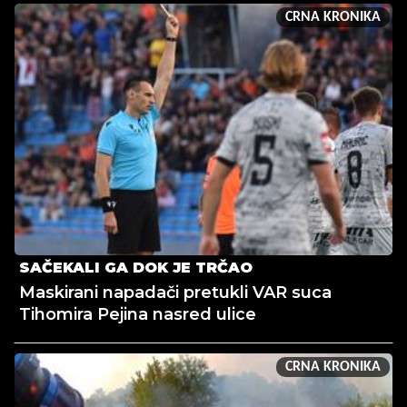
CRNA KRONIKA
SAČEKALI GA DOK JE TRČAO
Maskirani napadači pretukli VAR suca
Tihomira Pejina nasred ulice
CRNA KRONIKA