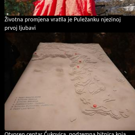
Životna promjena vratila je Puležanku njezinoj
prvoj ljubavi
Otvoren centar Ćukovica, podzemna bitnica koja