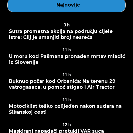
Najnovije
3
h
Sutra prometna akcija na području cijele
Istre: Cilj je smanjiti broj nesreća
11
h
U moru kod Pašmana pronađen mrtav mladić
iz Slovenije
11
h
Buknuo požar kod Orbanića: Na terenu 29
vatrogasaca, u pomoć stigao i Air Tractor
11
h
Motociklist teško ozlijeđen nakon sudara na
Šišanskoj cesti
12
h
Maskirani napadači pretukli VAR suca