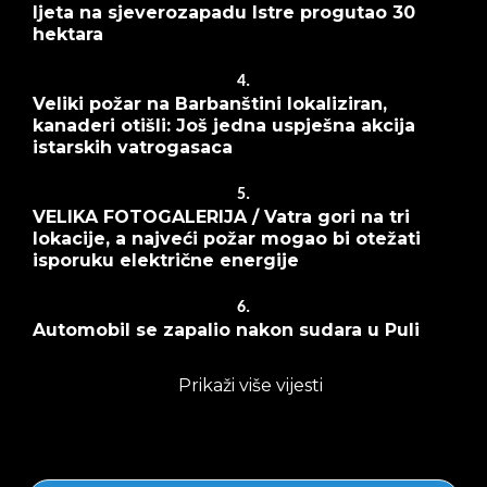
ljeta na sjeverozapadu Istre progutao 30
hektara
4.
Veliki požar na Barbanštini lokaliziran,
kanaderi otišli: Još jedna uspješna akcija
istarskih vatrogasaca
5.
VELIKA FOTOGALERIJA / Vatra gori na tri
lokacije, a najveći požar mogao bi otežati
isporuku električne energije
6.
Automobil se zapalio nakon sudara u Puli
Prikaži više vijesti