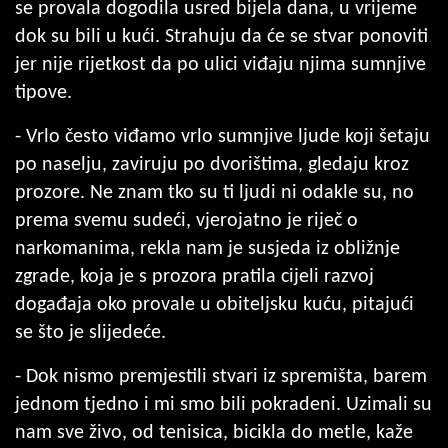
se provala dogodila usred bijela dana, u vrijeme
dok su bili u kući. Strahuju da će se stvar ponoviti
jer nije rijetkost da po ulici viđaju njima sumnjive
tipove.
- Vrlo često viđamo vrlo sumnjive ljude koji šetaju
po naselju, zaviruju po dvorištima, gledaju kroz
prozore. Ne znam tko su ti ljudi ni odakle su, no
prema svemu sudeći, vjerojatno je riječ o
narkomanima, rekla nam je susjeda iz obližnje
zgrade, koja je s prozora pratila cijeli razvoj
događaja oko provale u obiteljsku kuću, pitajući
se što je slijedeće.
- Dok nismo premjestili stvari iz spremišta, barem
jednom tjedno i mi smo bili pokradeni. Uzimali su
nam sve živo, od tenisica, bicikla do metle, kaže