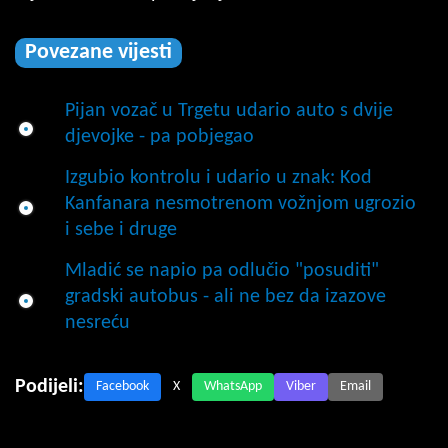
Povezane vijesti
Pijan vozač u Trgetu udario auto s dvije
djevojke - pa pobjegao
Izgubio kontrolu i udario u znak: Kod
Kanfanara nesmotrenom vožnjom ugrozio
i sebe i druge
Mladić se napio pa odlučio "posuditi"
gradski autobus - ali ne bez da izazove
nesreću
Podijeli:
Facebook
X
WhatsApp
Viber
Email