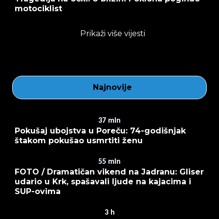
motociklist
Prikaži više vijesti
Najnovije
37
min
Pokušaj ubojstva u Poreču: 74-godišnjak
štakom pokušao usmrtiti ženu
55
min
FOTO / Dramatičan vikend na Jadranu: Gliser
udario u Krk, spašavali ljude na kajacima i
SUP-ovima
3
h