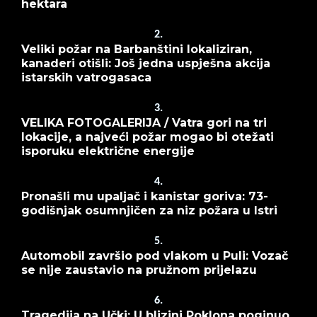
hektara
2.
Veliki požar na Barbanštini lokaliziran,
kanaderi otišli: Još jedna uspješna akcija
istarskih vatrogasaca
3.
VELIKA FOTOGALERIJA / Vatra gori na tri
lokacije, a najveći požar mogao bi otežati
isporuku električne energije
4.
Pronašli mu upaljač i kanistar goriva: 73-
godišnjak osumnjičen za niz požara u Istri
5.
Automobil završio pod vlakom u Puli: Vozač
se nije zaustavio na pružnom prijelazu
6.
Tragedija na Učki: U blizini Poklona poginuo