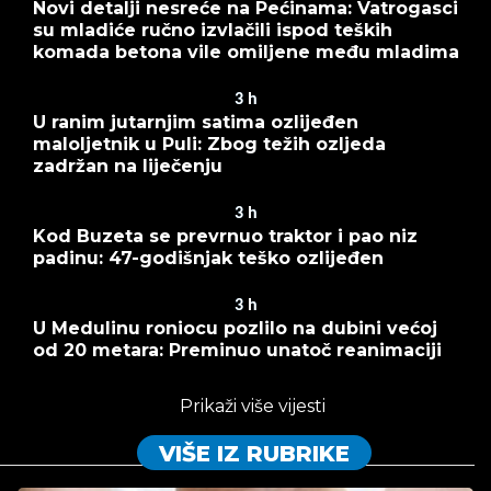
Novi detalji nesreće na Pećinama: Vatrogasci
su mladiće ručno izvlačili ispod teških
komada betona vile omiljene među mladima
3
h
U ranim jutarnjim satima ozlijeđen
maloljetnik u Puli: Zbog težih ozljeda
zadržan na liječenju
3
h
Kod Buzeta se prevrnuo traktor i pao niz
padinu: 47-godišnjak teško ozlijeđen
3
h
U Medulinu roniocu pozlilo na dubini većoj
od 20 metara: Preminuo unatoč reanimaciji
Prikaži više vijesti
VIŠE IZ RUBRIKE