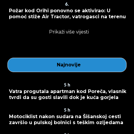
6.
Požar kod Orihi ponovno se aktivirao: U
pomoć stiže Air Tractor, vatrogasci na terenu
Prikaži više vijesti
Najnovije
5
h
Vatra progutala apartman kod Poreča, vlasnik
tvrdi da su gosti slavili dok je kuća gorjela
5
h
Motociklist nakon sudara na Šišanskoj cesti
završio u pulskoj bolnici s teškim ozljedama