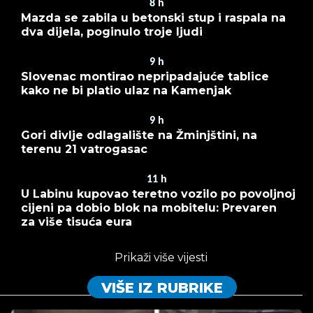
8
h
Mazda se zabila u betonski stup i raspala na
dva dijela, poginulo troje ljudi
9
h
Slovenac montirao nepripadajuće tablice
kako ne bi platio ulaz na Kamenjak
9
h
Gori divlje odlagalište na Žminjštini, na
terenu 21 vatrogasac
11
h
U Labinu kupovao teretno vozilo po povoljnoj
cijeni pa dobio blok na mobitelu: Prevaren
za više tisuća eura
Prikaži više vijesti
VIŠE IZ RUBRIKE