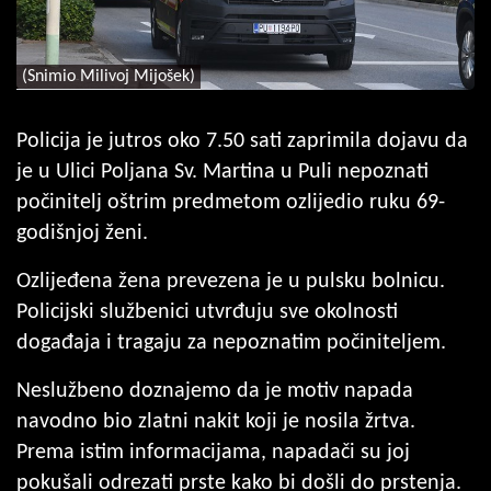
(Snimio Milivoj Mijošek)
Policija je jutros oko 7.50 sati zaprimila dojavu da
je u Ulici Poljana Sv. Martina u Puli nepoznati
počinitelj oštrim predmetom ozlijedio ruku 69-
godišnjoj ženi.
Ozlijeđena žena prevezena je u pulsku bolnicu.
Policijski službenici utvrđuju sve okolnosti
događaja i tragaju za nepoznatim počiniteljem.
Neslužbeno doznajemo da je motiv napada
navodno bio zlatni nakit koji je nosila žrtva.
Prema istim informacijama, napadači su joj
pokušali odrezati prste kako bi došli do prstenja.