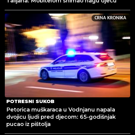
Talijana: Mobitelom snimao nagu djecu
CRNA KRONIKA
POTRESNI SUKOB
Petorica muškaraca u Vodnjanu napala
dvojicu ljudi pred djecom: 65-godišnjak
pucao iz pištolja