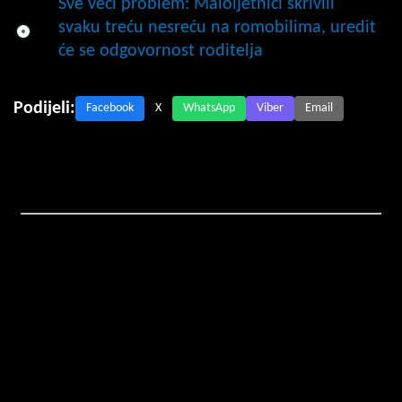
Sve veći problem: Maloljetnici skrivili
svaku treću nesreću na romobilima, uredit
će se odgovornost roditelja
Podijeli:
Facebook
X
WhatsApp
Viber
Email