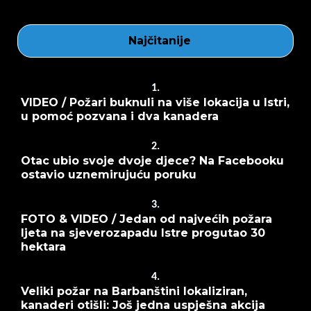
Najčitanije
1.
VIDEO / Požari buknuli na više lokacija u Istri,
u pomoć pozvana i dva kanadera
2.
Otac ubio svoje dvoje djece? Na Facebooku
ostavio uznemirujuću poruku
3.
FOTO & VIDEO / Jedan od najvećih požara
ljeta na sjeverozapadu Istre progutao 30
hektara
4.
Veliki požar na Barbanštini lokaliziran,
kanaderi otišli: Još jedna uspješna akcija