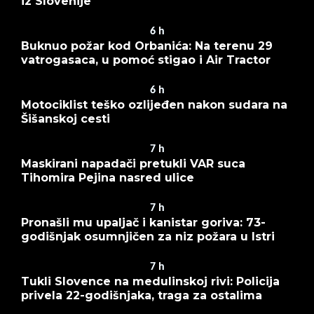
iz Slovenije
6
h
Buknuo požar kod Orbanića: Na terenu 29
vatrogasaca, u pomoć stigao i Air Tractor
6
h
Motociklist teško ozlijeđen nakon sudara na
Šišanskoj cesti
7
h
Maskirani napadači pretukli VAR suca
Tihomira Pejina nasred ulice
7
h
Pronašli mu upaljač i kanistar goriva: 73-
godišnjak osumnjičen za niz požara u Istri
7
h
Tukli Slovence na medulinskoj rivi: Policija
privela 22-godišnjaka, traga za ostalima