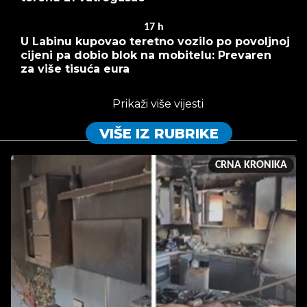
17
h
U Labinu kupovao teretno vozilo po povoljnoj
cijeni pa dobio blok na mobitelu: Prevaren
za više tisuća eura
Prikaži više vijesti
VIŠE IZ RUBRIKE
CRNA KRONIKA