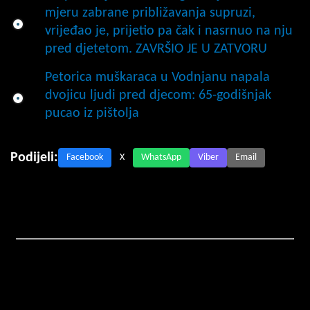
mjeru zabrane približavanja supruzi,
vrijeđao je, prijetio pa čak i nasrnuo na nju
pred djetetom. ZAVRŠIO JE U ZATVORU
Petorica muškaraca u Vodnjanu napala
dvojicu ljudi pred djecom: 65-godišnjak
pucao iz pištolja
Podijeli:
Facebook
X
WhatsApp
Viber
Email