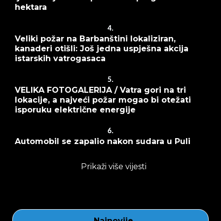
hektara
4.
Veliki požar na Barbanštini lokaliziran,
kanaderi otišli: Još jedna uspješna akcija
istarskih vatrogasaca
5.
VELIKA FOTOGALERIJA / Vatra gori na tri
lokacije, a najveći požar mogao bi otežati
isporuku električne energije
6.
Automobil se zapalio nakon sudara u Puli
Prikaži više vijesti
Najnovije