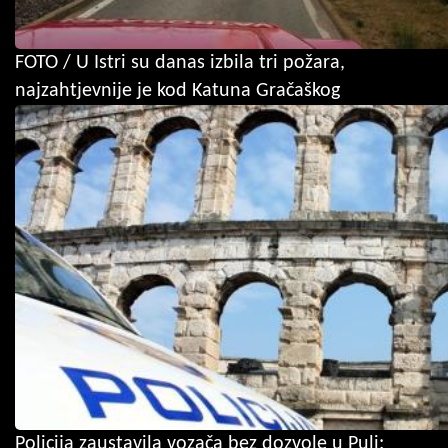
FOTO / U Istri su danas izbila tri požara,
najzahtjevnije je kod Katuna Gračaškog
Policija zaustavila vozača bez dozvole u Puli: