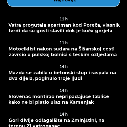
11
h
Vatra progutala apartman kod Poreča, vlasnik
tvrdi da su gosti slavili dok je kuća gorjela
11
h
Motociklist nakon sudara na Šišanskoj cesti
završio u pulskoj bolnici s teškim ozljedama
14
h
Mazda se zabila u betonski stup i raspala na
dva dijela, poginulo troje ljudi
14
h
Slovenac montirao nepripadajuće tablice
kako ne bi platio ulaz na Kamenjak
14
h
Gori divlje odlagalište na Žminjštini, na
terenu 21 vatrogasac