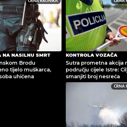
CRNA KRONIKA
CRNA 
 NA NASILNU SMRT
KONTROLA VOZAČA
onskom Brodu
Sutra prometna akcija 
no tijelo muškarca,
području cijele Istre: Cilj
soba uhićena
smanjiti broj nesreća
CRNA 