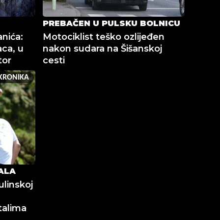
PREBAČEN U PULSKU BOLNICU
nića:
Motociklist teško ozlijeđen
ca, u
nakon sudara na Šišanskoj
tor
cesti
KRONIKA
ALA
linskoj
talima