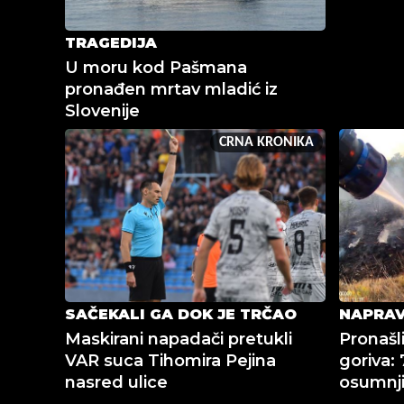
TRAGEDIJA
U moru kod Pašmana
pronađen mrtav mladić iz
Slovenije
CRNA KRONIKA
SAČEKALI GA DOK JE TRČAO
NAPRAV
Maskirani napadači pretukli
Pronašli
VAR suca Tihomira Pejina
goriva:
nasred ulice
osumnjič