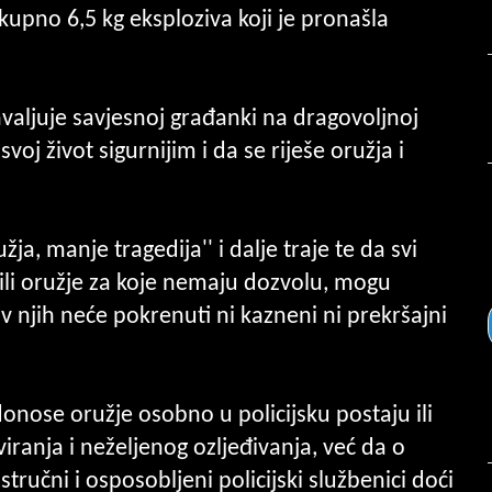
upno 6,5 kg eksploziva koji je pronašla
valjuje savjesnoj građanki na dragovoljnoj
voj život sigurnijim i da se riješe oružja i
a, manje tragedija'' i dalje traje te da svi
ili oružje za koje nemaju dozvolu, mogu
tiv njih neće pokrenuti ni kazneni ni prekršajni
donose oružje osobno u policijsku postaju ili
iranja i neželjenog ozljeđivanja, već da o
stručni i osposobljeni policijski službenici doći