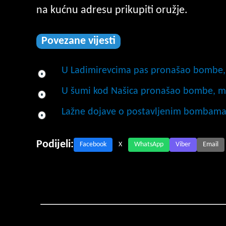
na kućnu adresu prikupiti oružje.
Povezane vijesti
U Ladimirevcima pas pronašao bombe, p
U šumi kod Našica pronašao bombe, min
Lažne dojave o postavljenim bombama 
Podijeli:
Facebook
X
WhatsApp
Viber
Email