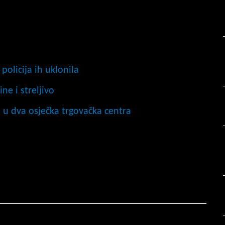
olicija ih uklonila
e i streljivo
u dva osječka trgovačka centra