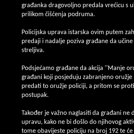
građanka dragovoljno predala vrećicu s uk
prilikom čišćenja podruma.
Policijska uprava istarska ovim putem zah
predaji i nadalje poziva građane da učine s
streljiva.
Podsjećamo građane da akcija ''Manje oružj
građani koji posjeduju zabranjeno oružje 
predati to oružje policiji, a pritom se pro
postupak.
Također je važno naglasiti da građani ne 
upravu, kako ne bi došlo do njihovog aktiv
tome obavijeste policiju na broj 192 te će 