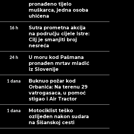
pronađeno tijelo
muškarca, jedna osoba
uhićena
Sutra prometna akcija
16
h
na području cijele Istre:
Cilj je smanjiti broj
nesreća
U moru kod Pašmana
24
h
pronađen mrtav mladić
iz Slovenije
Buknuo požar kod
1
dana
Orbanića: Na terenu 29
vatrogasaca, u pomoć
stigao i Air Tractor
Motociklist teško
1
dana
ozlijeđen nakon sudara
na Šišanskoj cesti