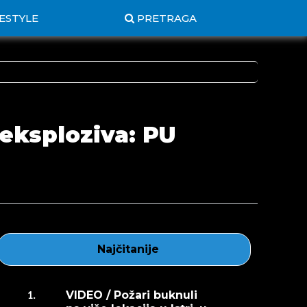
FESTYLE
PRETRAGA
 eksploziva: PU
Najčitanije
VIDEO / Požari buknuli
1.