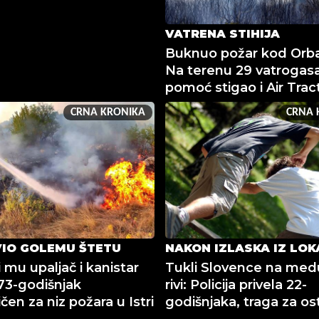
VATRENA STIHIJA
Buknuo požar kod Orba
Na terenu 29 vatrogasa
pomoć stigao i Air Trac
CRNA KRONIKA
CRNA 
IO GOLEMU ŠTETU
NAKON IZLASKA IZ LOK
 mu upaljač i kanistar
Tukli Slovence na medu
 73-godišnjak
rivi: Policija privela 22-
en za niz požara u Istri
godišnjaka, traga za os