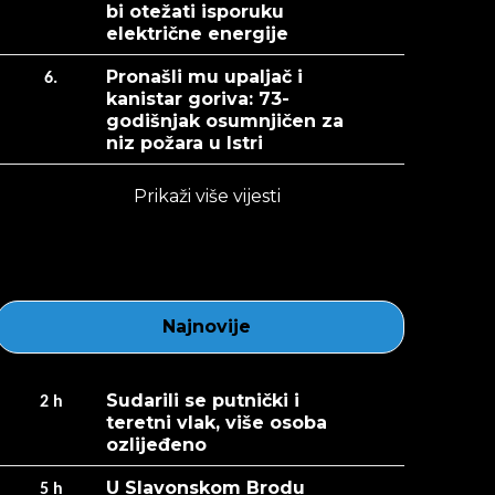
bi otežati isporuku
električne energije
Pronašli mu upaljač i
6.
kanistar goriva: 73-
godišnjak osumnjičen za
niz požara u Istri
Prikaži više vijesti
Najnovije
Sudarili se putnički i
2
h
teretni vlak, više osoba
ozlijeđeno
U Slavonskom Brodu
5
h