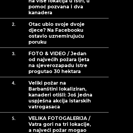
na više lokacija u Istri, u
pomoć pozvana i dva
kanadera
Otac ubio svoje dvoje
2.
djece? Na Facebooku
ostavio uznemirujuću
poruku
FOTO & VIDEO / Jedan
3.
od najvećih požara ljeta
na sjeverozapadu Istre
progutao 30 hektara
Veliki požar na
4.
Barbanštini lokaliziran,
kanaderi otišli: Još jedna
uspješna akcija istarskih
vatrogasaca
VELIKA FOTOGALERIJA /
5.
Vatra gori na tri lokacije,
a najveći požar mogao