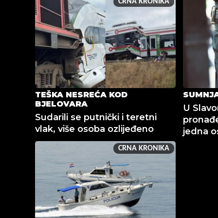
CRNA KRONIKA
TEŠKA NESREĆA KOD
SUMNJA
BJELOVARA
U Slav
Sudarili se putnički i teretni
pronađe
vlak, više osoba ozlijeđeno
jedna o
CRNA KRONIKA