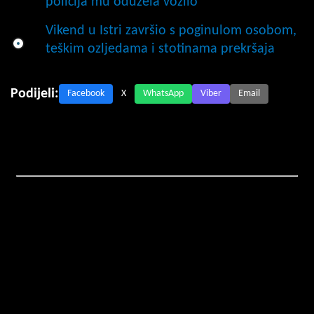
policija mu oduzela vozilo
Vikend u Istri završio s poginulom osobom,
teškim ozljedama i stotinama prekršaja
Podijeli:
Facebook
X
WhatsApp
Viber
Email