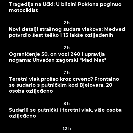
Tragedija na Učki: U blizini Poklona poginuo
motociklist
2
h
Novi detalji strašnog sudara vlakova: Medved
potvrdio šest teško i 13 lakše ozlijeđenih
2
h
Ograničenje 50, on vozi 240 i upravlja
nogama: Uhvaćen zagorski "Mad Max"
7
h
Teretni vlak prošao kroz crveno? Frontalno
se sudario s putničkim kod Bjelovara, 20
osoba ozlijeđeno
8
h
Sudarili se putnički i teretni vlak, više osoba
ozlijeđeno
12
h