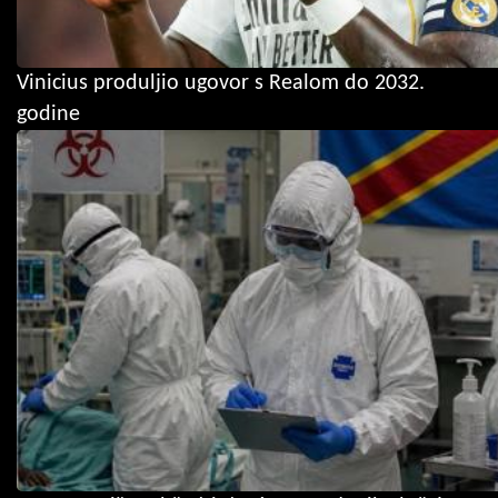
Vinicius produljio ugovor s Realom do 2032.
godine