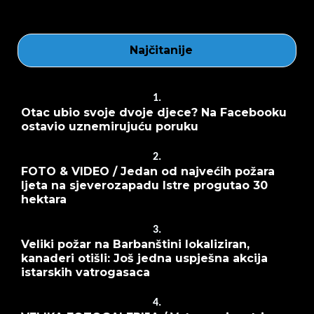
Najčitanije
1.
Otac ubio svoje dvoje djece? Na Facebooku
ostavio uznemirujuću poruku
2.
FOTO & VIDEO / Jedan od najvećih požara
ljeta na sjeverozapadu Istre progutao 30
hektara
3.
Veliki požar na Barbanštini lokaliziran,
kanaderi otišli: Još jedna uspješna akcija
istarskih vatrogasaca
4.