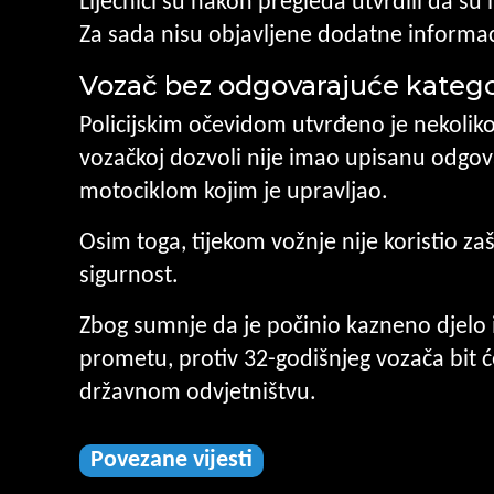
Liječnici su nakon pregleda utvrdili da su i
Za sada nisu objavljene dodatne informa
Vozač bez odgovarajuće kategor
Policijskim očevidom utvrđeno je nekoliko
vozačkoj dozvoli nije imao upisanu odgov
motociklom kojim je upravljao.
Osim toga, tijekom vožnje nije koristio za
sigurnost.
Zbog sumnje da je počinio kazneno djelo
prometu, protiv 32-godišnjeg vozača bit
državnom odvjetništvu.
Povezane vijesti