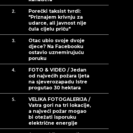
Porečki taksist tvrdi:
2.
"Priznajem krivnju za
udarce, ali javnost nije
čula cijelu priču"
Otac ubio svoje dvoje
3.
djece? Na Facebooku
ostavio uznemirujuću
poruku
FOTO & VIDEO / Jedan
4.
od najvećih požara ljeta
na sjeverozapadu Istre
progutao 30 hektara
VELIKA FOTOGALERIJA /
5.
Vatra gori na tri lokacije,
a najveći požar mogao
bi otežati isporuku
električne energije