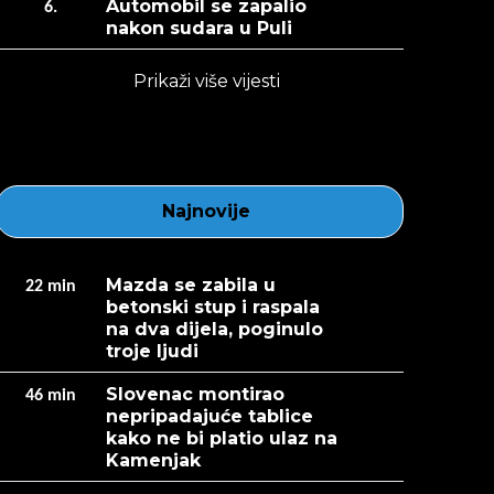
Automobil se zapalio
6.
nakon sudara u Puli
Prikaži više vijesti
Najnovije
Mazda se zabila u
22
min
betonski stup i raspala
na dva dijela, poginulo
troje ljudi
Slovenac montirao
46
min
nepripadajuće tablice
kako ne bi platio ulaz na
Kamenjak