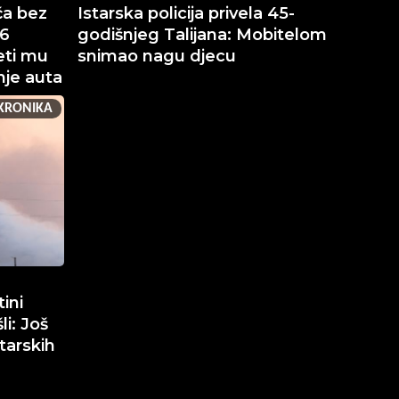
ča bez
Istarska policija privela 45-
16
godišnjeg Talijana: Mobitelom
eti mu
snimao nagu djecu
nje auta
KRONIKA
ini
li: Još
tarskih