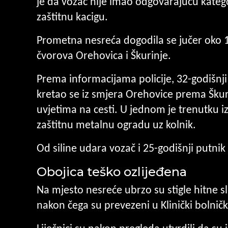
je da vozač nije imao odgovarajuću katego
zaštitnu kacigu.
Prometna nesreća dogodila se jučer oko 19
čvorova Orehovica i Škurinje.
Prema informacijama policije, 32-godišnji 
kretao se iz smjera Orehovice prema Škur
uvjetima na cesti. U jednom je trenutku 
zaštitnu metalnu ogradu uz kolnik.
Od siline udara vozač i 25-godišnji putnik 
Obojica teško ozlijeđena
Na mjesto nesreće ubrzo su stigle hitne s
nakon čega su prevezeni u Klinički bolničk