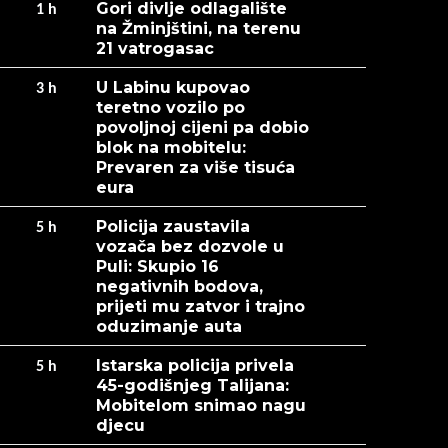
Gori divlje odlagalište
1
h
na Žminjštini, na terenu
21 vatrogasac
U Labinu kupovao
3
h
teretno vozilo po
povoljnoj cijeni pa dobio
blok na mobitelu:
Prevaren za više tisuća
eura
Policija zaustavila
5
h
vozača bez dozvole u
Puli: Skupio 16
negativnih bodova,
prijeti mu zatvor i trajno
oduzimanje auta
Istarska policija privela
5
h
45-godišnjeg Talijana:
Mobitelom snimao nagu
djecu