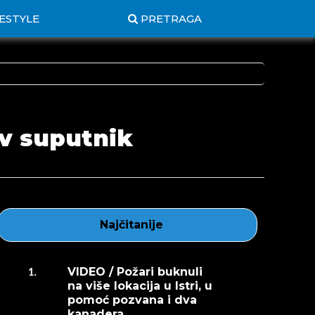
FESTYLE
PRETRAGA
ov suputnik
Najčitanije
VIDEO / Požari buknuli
1.
na više lokacija u Istri, u
pomoć pozvana i dva
kanadera