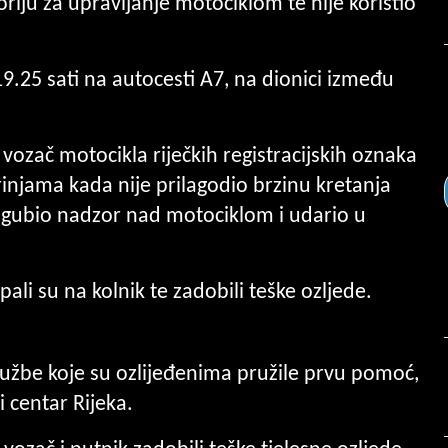
riju za upravljanje motociklom te nije koristio
.25 sati na autocesti A7, na dionici između
vozač motocikla riječkih registracijskih oznaka
injama kada nije prilagodio brzinu kretanja
izgubio nadzor nad motociklom i udario u
pali su na kolnik te zadobili teške ozljede.
lužbe koje su ozlijeđenima pružile prvu pomoć,
i centar Rijeka.