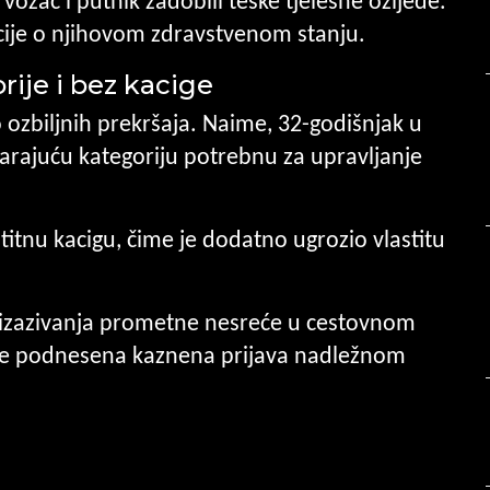
 vozač i putnik zadobili teške tjelesne ozljede.
cije o njihovom zdravstvenom stanju.
ije i bez kacige
 ozbiljnih prekršaja. Naime, 32-godišnjak u
arajuću kategoriju potrebnu za upravljanje
štitnu kacigu, čime je dodatno ugrozio vlastitu
 izazivanja prometne nesreće u cestovnom
 će podnesena kaznena prijava nadležnom