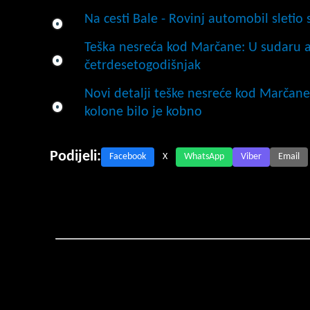
Na cesti Bale - Rovinj automobil sletio 
Teška nesreća kod Marčane: U sudaru 
četrdesetogodišnjak
Novi detalji teške nesreće kod Marčane 
kolone bilo je kobno
Podijeli:
Facebook
X
WhatsApp
Viber
Email