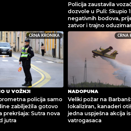
Policija zaustavila voza
dozvole u Puli: Skupio 
negativnih bodova, prij
zatvor i trajno oduzima
CRNA KRONIKA
CRNA 
O U VOŽNJI
NADOPUNA
prometna policija samo
Veliki požar na Barbanšt
ine zabilježila gotovo
lokaliziran, kanaderi otiš
a prekršaja: Sutra nova
jedna uspješna akcija is
d jutra
vatrogasaca