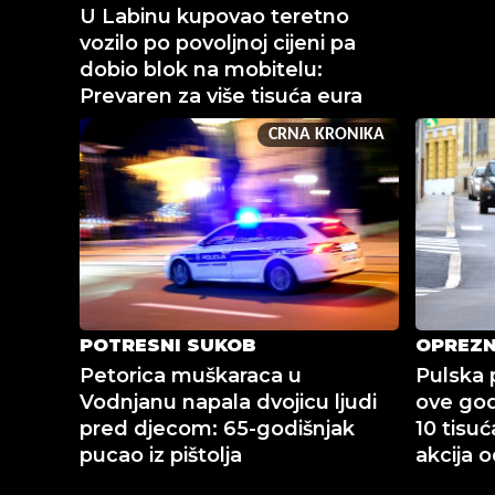
U Labinu kupovao teretno
vozilo po povoljnoj cijeni pa
dobio blok na mobitelu:
Prevaren za više tisuća eura
CRNA KRONIKA
POTRESNI SUKOB
OPREZN
Petorica muškaraca u
Pulska 
Vodnjanu napala dvojicu ljudi
ove god
pred djecom: 65-godišnjak
10 tisuć
pucao iz pištolja
akcija o