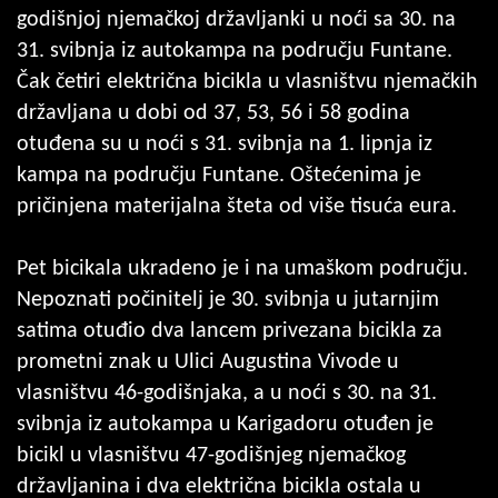
godišnjoj njemačkoj državljanki u noći sa 30. na
31. svibnja iz autokampa na području Funtane.
Čak četiri električna bicikla u vlasništvu njemačkih
državljana u dobi od 37, 53, 56 i 58 godina
otuđena su u noći s 31. svibnja na 1. lipnja iz
kampa na području Funtane. Oštećenima je
pričinjena materijalna šteta od više tisuća eura.
Pet bicikala ukradeno je i na umaškom području.
Nepoznati počinitelj je 30. svibnja u jutarnjim
satima otuđio dva lancem privezana bicikla za
prometni znak u Ulici Augustina Vivode u
vlasništvu 46-godišnjaka, a u noći s 30. na 31.
svibnja iz autokampa u Karigadoru otuđen je
bicikl u vlasništvu 47-godišnjeg njemačkog
državljanina i dva električna bicikla ostala u