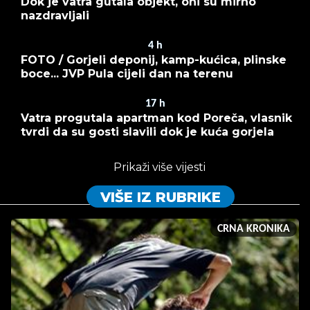
Dok je vatra gutala objekt, oni su mirno
nazdravljali
4
h
FOTO / Gorjeli deponij, kamp-kućica, plinske
boce... JVP Pula cijeli dan na terenu
17
h
Vatra progutala apartman kod Poreča, vlasnik
tvrdi da su gosti slavili dok je kuća gorjela
Prikaži više vijesti
VIŠE IZ RUBRIKE
CRNA KRONIKA