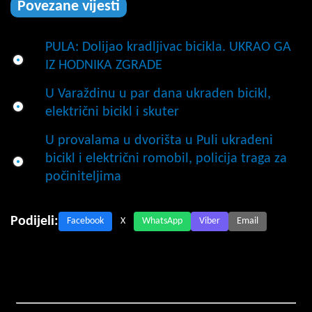
Povezane vijesti
PULA: Dolijao kradljivac bicikla. UKRAO GA
IZ HODNIKA ZGRADE
U Varaždinu u par dana ukraden bicikl,
električni bicikl i skuter
U provalama u dvorišta u Puli ukradeni
bicikl i električni romobil, policija traga za
počiniteljima
Podijeli:
Facebook
X
WhatsApp
Viber
Email