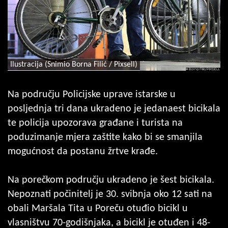
Ilustracija (Snimio Borna Filić / Pixsell)
Na području Policijske uprave istarske u
posljednja tri dana ukradeno je jedanaest bicikala
te policija upozorava građane i turista na
poduzimanje mjera zaštite kako bi se smanjila
mogućnost da postanu žrtve krađe.
Na porečkom području ukradeno je šest bicikala.
Nepoznati počinitelj je 30. svibnja oko 12 sati na
obali Maršala Tita u Poreču otuđio bicikl u
vlasništvu 70-godišnjaka, a bicikl je otuđen i 48-