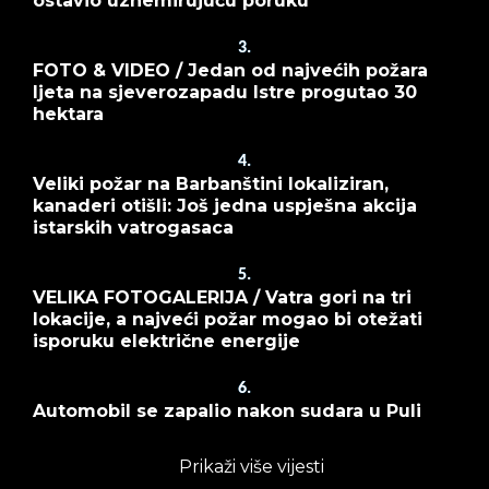
ostavio uznemirujuću poruku
3.
FOTO & VIDEO / Jedan od najvećih požara
ljeta na sjeverozapadu Istre progutao 30
hektara
4.
Veliki požar na Barbanštini lokaliziran,
kanaderi otišli: Još jedna uspješna akcija
istarskih vatrogasaca
5.
VELIKA FOTOGALERIJA / Vatra gori na tri
lokacije, a najveći požar mogao bi otežati
isporuku električne energije
6.
Automobil se zapalio nakon sudara u Puli
Prikaži više vijesti