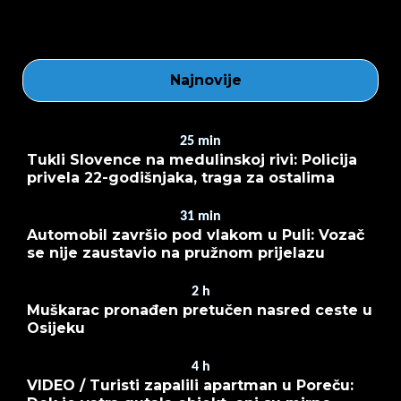
Najnovije
25
min
Tukli Slovence na medulinskoj rivi: Policija
privela 22-godišnjaka, traga za ostalima
31
min
Automobil završio pod vlakom u Puli: Vozač
se nije zaustavio na pružnom prijelazu
2
h
Muškarac pronađen pretučen nasred ceste u
Osijeku
4
h
VIDEO / Turisti zapalili apartman u Poreču: