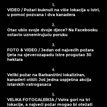
1.
VIDEO / Požari buknuli na više lokacija u Istri,
u pomoć pozvana i dva kanadera
2.
Otac ubio svoje dvoje djece? Na Facebooku
ostavio uznemirujuću poruku
3.
FOTO & VIDEO / Jedan od najvećih požara
ljeta na sjeverozapadu Istre progutao 30
hektara
4.
Veliki požar na Barbanštini lokaliziran,
kanaderi otišli: Još jedna uspješna akcija
istarskih vatrogasaca
5.
VELIKA FOTOGALERIJA / Vatra gori na tri
lokacije, a najveći požar mogao bi otežati