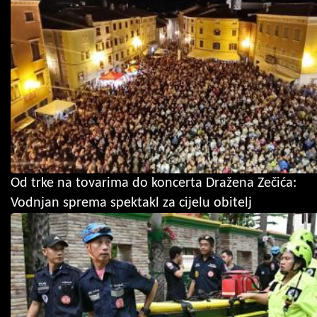
Od trke na tovarima do koncerta Dražena Zečića:
Vodnjan sprema spektakl za cijelu obitelj