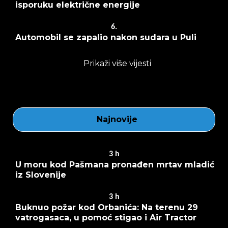
isporuku električne energije
6.
Automobil se zapalio nakon sudara u Puli
Prikaži više vijesti
Najnovije
3
h
U moru kod Pašmana pronađen mrtav mladić
iz Slovenije
3
h
Buknuo požar kod Orbanića: Na terenu 29
vatrogasaca, u pomoć stigao i Air Tractor