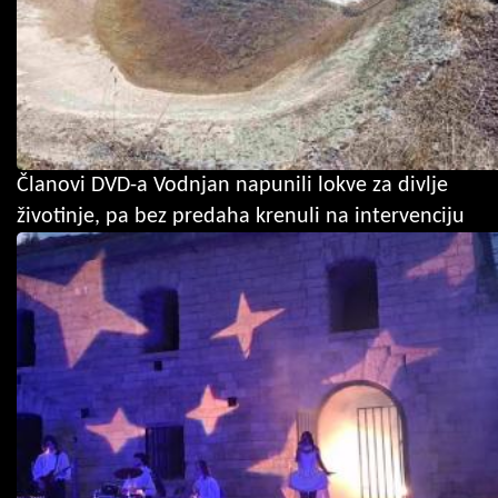
Članovi DVD-a Vodnjan napunili lokve za divlje
životinje, pa bez predaha krenuli na intervenciju