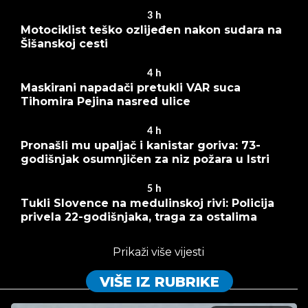
3
h
Motociklist teško ozlijeđen nakon sudara na
Šišanskoj cesti
4
h
Maskirani napadači pretukli VAR suca
Tihomira Pejina nasred ulice
4
h
Pronašli mu upaljač i kanistar goriva: 73-
godišnjak osumnjičen za niz požara u Istri
5
h
Tukli Slovence na medulinskoj rivi: Policija
privela 22-godišnjaka, traga za ostalima
Prikaži više vijesti
VIŠE IZ RUBRIKE